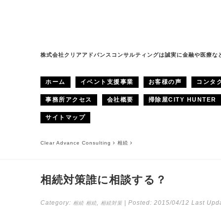
株式会社クリアアドバンスコンサルティングは誠実に金融や医療な
ホーム
イベント支援事業
お客様の声
コンタ
事務所アクセス
会社概要
掃除屋CITY HUNTER
サイトマップ
Clear Advance Consulting
相続
相続対策誰に相談する？
Category:
,
| Posted:
2015/04/12
Last Upda
相続
相続
相続対策