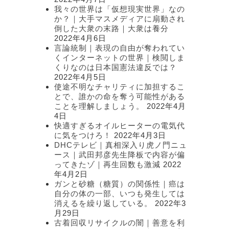
我々の世界は「仮想現実世界」なの
か？｜大手マスメディアに扇動され
倒した大衆の末路｜大衆は養分
2022年4月6日
言論統制｜表現の自由が奪われてい
くインターネットの世界｜検閲しま
くりなのは日本国憲法違反では？
2022年4月5日
使途不明なチャリティに加担するこ
とで、誰かの命を奪う可能性がある
ことを理解しましょう。
2022年4月
4日
快適すぎるオイルヒーターの電気代
に気をつけろ！
2022年4月3日
DHCテレビ｜真相深入り虎ノ門ニュ
ース｜武田邦彦先生降板で内容が偏
ってきたゾ｜再生回数も激減
2022
年4月2日
ガンと砂糖（糖質）の関係性｜癌は
自分の体の一部、いつも発生しては
消えるを繰り返している。
2022年3
月29日
古着回収リサイクルの闇｜善意を利