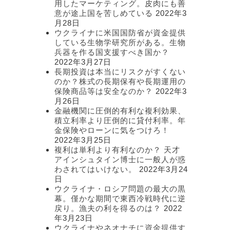
用したマーケティング。皮肉にも善
意が途上国を苦しめている
2022年3
月28日
ウクライナに米国国防省が資金提供
している生物学研究所がある。生物
兵器を作る国支援すべき国か？
2022年3月27日
長期投資は本当にリスクがすくない
のか？株式の長期保有や長期運用の
保険商品等は安全なのか？
2022年3
月26日
金融機関に圧倒的有利な複利効果、
積立利率より圧倒的に貸付利率。年
金保険やローンに気をつけろ！
2022年3月25日
複利は単利より有利なのか？ 天才
アインシュタイン博士に一般人が惑
わされてはいけない。
2022年3月24
日
ウクライナ・ロシア問題の最大の黒
幕。僅かな期間で東西冷戦時代に逆
戻り。漁夫の利を得るのは？
2022
年3月23日
ウクライナやネオナチに資金提供す