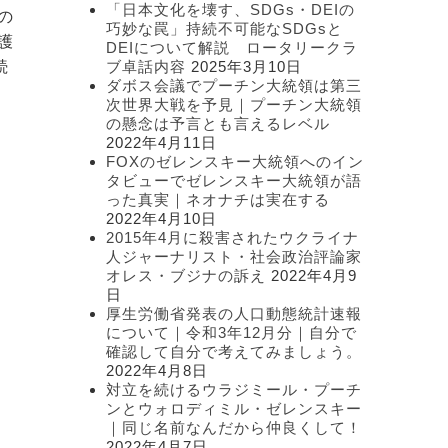
リ
「日本文化を壊す、SDGs・DEIの
の
ー
巧妙な罠」持続不可能なSDGsと
護
DEIについて解説 ロータリークラ
続
ブ卓話内容
2025年3月10日
ダボス会議でプーチン大統領は第三
次世界大戦を予見｜プーチン大統領
の懸念は予言とも言えるレベル
2022年4月11日
FOXのゼレンスキー大統領へのイン
タビューでゼレンスキー大統領が語
った真実｜ネオナチは実在する
2022年4月10日
2015年4月に殺害されたウクライナ
人ジャーナリスト・社会政治評論家
オレス・ブジナの訴え
2022年4月9
日
厚生労働省発表の人口動態統計速報
について｜令和3年12月分｜自分で
確認して自分で考えてみましょう。
2022年4月8日
対立を続けるウラジミール・プーチ
ンとウォロディミル・ゼレンスキー
｜同じ名前なんだから仲良くして！
2022年4月7日