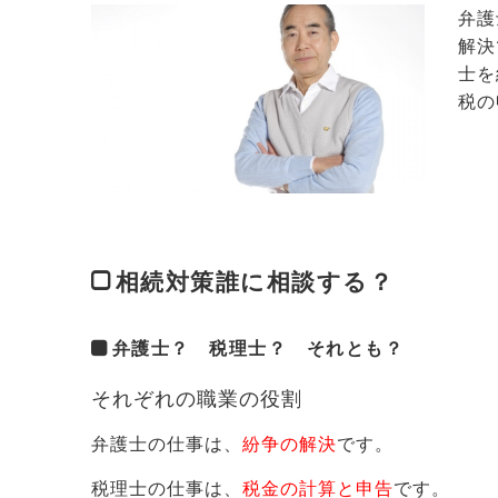
弁護
解決
士を
税の
相続対策誰に相談する？
弁護士？ 税理士？ それとも？
それぞれの職業の役割
弁護士の仕事は、
紛争の解決
です。
税理士の仕事は、
税金の計算と申告
です。