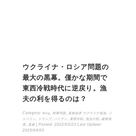
ウクライナ・ロシア問題の
最大の黒幕。僅かな期間で
東西冷戦時代に逆戻り。漁
夫の利を得るのは？
Category:
,
,
,
Blog
時事問題
真相追求
ウクライナ侵攻
ジ
,
,
,
,
,
ャベリン
トランプ
バイデン
東西冷戦
漁夫の利
緩衝地
,
| Posted:
2022/03/23
Last Update:
帯
黒幕
2025/04/05