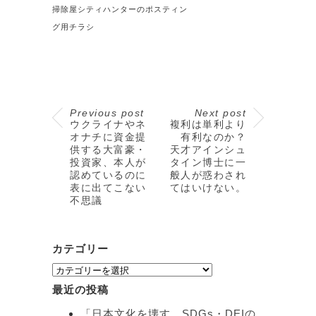
掃除屋シティハンターのポスティン
グ用チラシ
Previous post
Next post
ウクライナやネ
複利は単利より
オナチに資金提
有利なのか？
供する大富豪・
天才アインシュ
投資家、本人が
タイン博士に一
認めているのに
般人が惑わされ
表に出てこない
てはいけない。
不思議
カテゴリー
カ
テ
最近の投稿
ゴ
リ
「日本文化を壊す、SDGs・DEIの