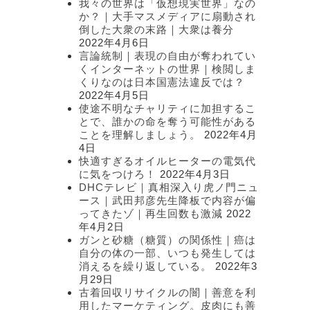
我々の世界は「仮想現実世界」なの
か？｜大手マスメディアに扇動され
倒した大衆の末路｜大衆は養分
2022年4月6日
言論統制｜表現の自由が奪われてい
くインターネットの世界｜検閲しま
くりなのは日本国憲法違反では？
2022年4月5日
使途不明なチャリティに加担するこ
とで、誰かの命を奪う可能性がある
ことを理解しましょう。
2022年4月
4日
快適すぎるオイルヒーターの電気代
に気をつけろ！
2022年4月3日
DHCテレビ｜真相深入り虎ノ門ニュ
ース｜武田邦彦先生降板で内容が偏
ってきたゾ｜再生回数も激減
2022
年4月2日
ガンと砂糖（糖質）の関係性｜癌は
自分の体の一部、いつも発生しては
消えるを繰り返している。
2022年3
月29日
古着回収リサイクルの闇｜善意を利
用したマーケティング。皮肉にも善