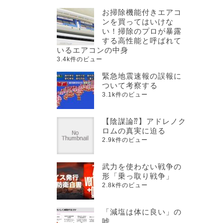
お掃除機能付きエアコ
ンを買ってはいけな
い！掃除のプロが暴露
する高性能と呼ばれて
いるエアコンの中身
3.4k件のビュー
緊急地震速報の誤報に
ついて考察する
3.1k件のビュー
【陰謀論⁇】アドレノク
ロムの真実に迫る
2.9k件のビュー
武力を使わない戦争の
形「乗っ取り戦争」
2.8k件のビュー
「減塩は体に良い」の
嘘