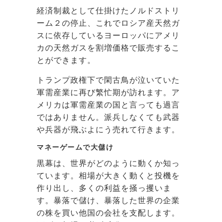
経済制裁として仕掛けたノルドストリ
ーム２の停止、これでロシア産天然ガ
スに依存しているヨーロッパにアメリ
カの天然ガスを割増価格で販売するこ
とができます。
トランプ政権下で閑古鳥が泣いていた
軍需産業に再び繁忙期が訪れます。ア
メリカは軍需産業の国と言っても過言
ではありません。派兵しなくても武器
や兵器が飛ぶよにう売れて行きます。
マネーゲームで大儲け
黒幕は、世界がどのように動くか知っ
ています。相場が大きく動くと投機を
作り出し、多くの利益を掻っ攫いま
す。暴落で儲け、暴落した世界の企業
の株を買い他国の会社を支配します。