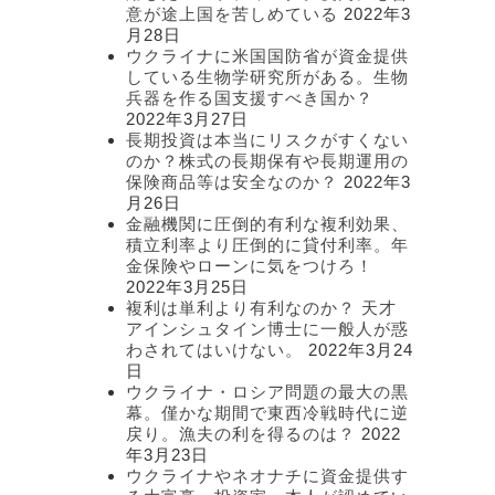
意が途上国を苦しめている
2022年3
月28日
ウクライナに米国国防省が資金提供
している生物学研究所がある。生物
兵器を作る国支援すべき国か？
2022年3月27日
長期投資は本当にリスクがすくない
のか？株式の長期保有や長期運用の
保険商品等は安全なのか？
2022年3
月26日
金融機関に圧倒的有利な複利効果、
積立利率より圧倒的に貸付利率。年
金保険やローンに気をつけろ！
2022年3月25日
複利は単利より有利なのか？ 天才
アインシュタイン博士に一般人が惑
わされてはいけない。
2022年3月24
日
ウクライナ・ロシア問題の最大の黒
幕。僅かな期間で東西冷戦時代に逆
戻り。漁夫の利を得るのは？
2022
年3月23日
ウクライナやネオナチに資金提供す