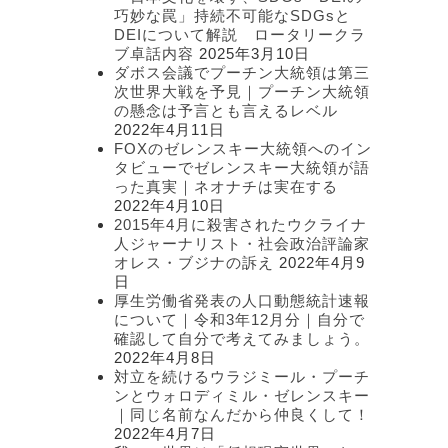
ー
巧妙な罠」持続不可能なSDGsと
DEIについて解説 ロータリークラ
ブ卓話内容
2025年3月10日
ダボス会議でプーチン大統領は第三
次世界大戦を予見｜プーチン大統領
の懸念は予言とも言えるレベル
2022年4月11日
FOXのゼレンスキー大統領へのイン
タビューでゼレンスキー大統領が語
った真実｜ネオナチは実在する
2022年4月10日
2015年4月に殺害されたウクライナ
人ジャーナリスト・社会政治評論家
オレス・ブジナの訴え
2022年4月9
日
厚生労働省発表の人口動態統計速報
について｜令和3年12月分｜自分で
確認して自分で考えてみましょう。
2022年4月8日
対立を続けるウラジミール・プーチ
ンとウォロディミル・ゼレンスキー
｜同じ名前なんだから仲良くして！
2022年4月7日