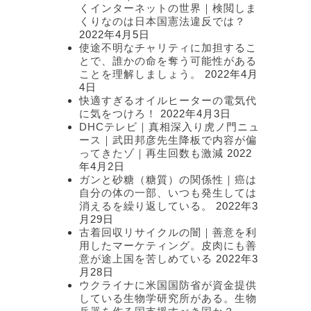
くインターネットの世界｜検閲しま
くりなのは日本国憲法違反では？
2022年4月5日
使途不明なチャリティに加担するこ
とで、誰かの命を奪う可能性がある
ことを理解しましょう。
2022年4月
4日
快適すぎるオイルヒーターの電気代
に気をつけろ！
2022年4月3日
DHCテレビ｜真相深入り虎ノ門ニュ
ース｜武田邦彦先生降板で内容が偏
ってきたゾ｜再生回数も激減
2022
年4月2日
ガンと砂糖（糖質）の関係性｜癌は
自分の体の一部、いつも発生しては
消えるを繰り返している。
2022年3
月29日
古着回収リサイクルの闇｜善意を利
用したマーケティング。皮肉にも善
意が途上国を苦しめている
2022年3
月28日
ウクライナに米国国防省が資金提供
している生物学研究所がある。生物