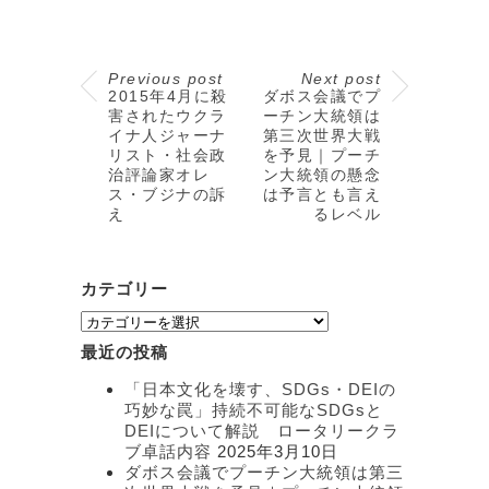
Previous post
Next post
2015年4月に殺
ダボス会議でプ
害されたウクラ
ーチン大統領は
イナ人ジャーナ
第三次世界大戦
リスト・社会政
を予見｜プーチ
治評論家オレ
ン大統領の懸念
ス・ブジナの訴
は予言とも言え
え
るレベル
カテゴリー
カ
テ
最近の投稿
ゴ
リ
「日本文化を壊す、SDGs・DEIの
ー
巧妙な罠」持続不可能なSDGsと
DEIについて解説 ロータリークラ
ブ卓話内容
2025年3月10日
ダボス会議でプーチン大統領は第三