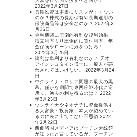
兵器を作る国支援すべき国か？
2022年3月27日
長期投資は本当にリスクがすくない
のか？株式の長期保有や長期運用の
保険商品等は安全なのか？
2022年3
月26日
金融機関に圧倒的有利な複利効果、
積立利率より圧倒的に貸付利率。年
金保険やローンに気をつけろ！
2022年3月25日
複利は単利より有利なのか？ 天才
アインシュタイン博士に一般人が惑
わされてはいけない。
2022年3月24
日
ウクライナ・ロシア問題の最大の黒
幕。僅かな期間で東西冷戦時代に逆
戻り。漁夫の利を得るのは？
2022
年3月23日
ウクライナやネオナチに資金提供す
る大富豪・投資家、本人が認めてい
るのに表に出てこない不思議
2022
年3月22日
西側諸国メディアはプーチン大統領
が狂ったと言っているが、プーチン