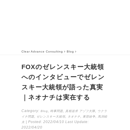
Clear Advance Consulting
Blog
FOXのゼレンスキー大統領
へのインタビューでゼレン
スキー大統領が語った真実
｜ネオナチは実在する
Category:
,
,
,
Blog
時事問題
真相追求
アゾフ大隊
ウクラ
,
,
,
,
イナ問題
ゼレンスキー大統領
ネオナチ
東部紛争
馬渕睦
| Posted:
2022/04/10
Last Update:
夫
2022/04/20