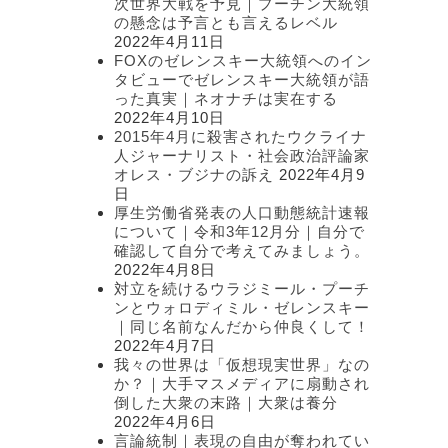
次世界大戦を予見｜プーチン大統領
の懸念は予言とも言えるレベル
2022年4月11日
FOXのゼレンスキー大統領へのイン
タビューでゼレンスキー大統領が語
った真実｜ネオナチは実在する
2022年4月10日
2015年4月に殺害されたウクライナ
人ジャーナリスト・社会政治評論家
オレス・ブジナの訴え
2022年4月9
日
厚生労働省発表の人口動態統計速報
について｜令和3年12月分｜自分で
確認して自分で考えてみましょう。
2022年4月8日
対立を続けるウラジミール・プーチ
ンとウォロディミル・ゼレンスキー
｜同じ名前なんだから仲良くして！
2022年4月7日
我々の世界は「仮想現実世界」なの
か？｜大手マスメディアに扇動され
倒した大衆の末路｜大衆は養分
2022年4月6日
言論統制｜表現の自由が奪われてい