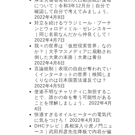
について｜令和3年12月分｜自分で
確認して自分で考えてみましょう。
2022年4月8日
対立を続けるウラジミール・プーチ
ンとウォロディミル・ゼレンスキー
｜同じ名前なんだから仲良くして！
2022年4月7日
我々の世界は「仮想現実世界」なの
か？｜大手マスメディアに扇動され
倒した大衆の末路｜大衆は養分
2022年4月6日
言論統制｜表現の自由が奪われてい
くインターネットの世界｜検閲しま
くりなのは日本国憲法違反では？
2022年4月5日
使途不明なチャリティに加担するこ
とで、誰かの命を奪う可能性がある
ことを理解しましょう。
2022年4月
4日
快適すぎるオイルヒーターの電気代
に気をつけろ！
2022年4月3日
DHCテレビ｜真相深入り虎ノ門ニュ
ース｜武田邦彦先生降板で内容が偏