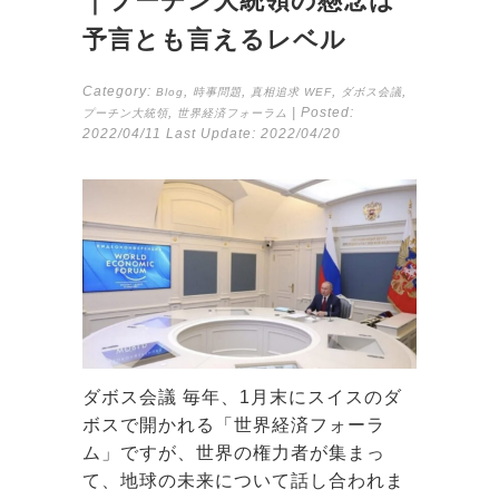
｜プーチン大統領の懸念は
予言とも言えるレベル
Category:
,
,
,
,
Blog
時事問題
真相追求
WEF
ダボス会議
,
| Posted:
プーチン大統領
世界経済フォーラム
2022/04/11
Last Update:
2022/04/20
ダボス会議 毎年、1月末にスイスのダ
ボスで開かれる「世界経済フォーラ
ム」ですが、世界の権力者が集まっ
て、地球の未来について話し合われま