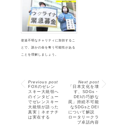
使途不明なチャリティに加担するこ
とで、誰かの命を奪う可能性がある
ことを理解しましょう。
Previous post
Next post
FOXのゼレン
「日本文化を壊
スキー大統領へ
す、SDGs・
のインタビュー
DEIの巧妙な
でゼレンスキー
罠」持続不可能
大統領が語った
なSDGsとDEI
真実｜ネオナチ
について解説
は実在する
ロータリークラ
ブ卓話内容