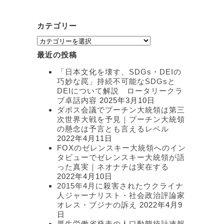
カテゴリー
カ
テ
最近の投稿
ゴ
リ
「日本文化を壊す、SDGs・DEIの
ー
巧妙な罠」持続不可能なSDGsと
DEIについて解説 ロータリークラ
ブ卓話内容
2025年3月10日
ダボス会議でプーチン大統領は第三
次世界大戦を予見｜プーチン大統領
の懸念は予言とも言えるレベル
2022年4月11日
FOXのゼレンスキー大統領へのイン
タビューでゼレンスキー大統領が語
った真実｜ネオナチは実在する
2022年4月10日
2015年4月に殺害されたウクライナ
人ジャーナリスト・社会政治評論家
オレス・ブジナの訴え
2022年4月9
日
厚生労働省発表の人口動態統計速報