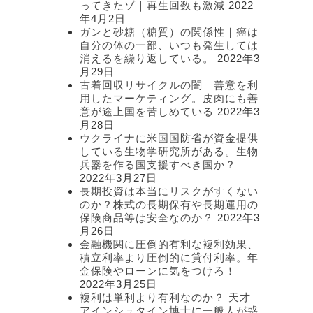
ってきたゾ｜再生回数も激減
2022
年4月2日
ガンと砂糖（糖質）の関係性｜癌は
自分の体の一部、いつも発生しては
消えるを繰り返している。
2022年3
月29日
古着回収リサイクルの闇｜善意を利
用したマーケティング。皮肉にも善
意が途上国を苦しめている
2022年3
月28日
ウクライナに米国国防省が資金提供
している生物学研究所がある。生物
兵器を作る国支援すべき国か？
2022年3月27日
長期投資は本当にリスクがすくない
のか？株式の長期保有や長期運用の
保険商品等は安全なのか？
2022年3
月26日
金融機関に圧倒的有利な複利効果、
積立利率より圧倒的に貸付利率。年
金保険やローンに気をつけろ！
2022年3月25日
複利は単利より有利なのか？ 天才
アインシュタイン博士に一般人が惑