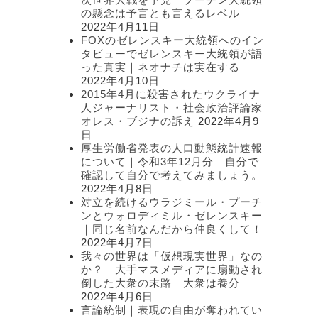
の懸念は予言とも言えるレベル
2022年4月11日
FOXのゼレンスキー大統領へのイン
タビューでゼレンスキー大統領が語
った真実｜ネオナチは実在する
2022年4月10日
2015年4月に殺害されたウクライナ
人ジャーナリスト・社会政治評論家
オレス・ブジナの訴え
2022年4月9
日
厚生労働省発表の人口動態統計速報
について｜令和3年12月分｜自分で
確認して自分で考えてみましょう。
2022年4月8日
対立を続けるウラジミール・プーチ
ンとウォロディミル・ゼレンスキー
｜同じ名前なんだから仲良くして！
2022年4月7日
我々の世界は「仮想現実世界」なの
か？｜大手マスメディアに扇動され
倒した大衆の末路｜大衆は養分
2022年4月6日
言論統制｜表現の自由が奪われてい