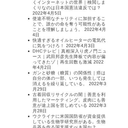
くインターネットの世界｜検閲しま
くりなのは日本国憲法違反では？
2022年4月5日
使途不明なチャリティに加担するこ
とで、誰かの命を奪う可能性がある
ことを理解しましょう。
2022年4月
4日
快適すぎるオイルヒーターの電気代
に気をつけろ！
2022年4月3日
DHCテレビ｜真相深入り虎ノ門ニュ
ース｜武田邦彦先生降板で内容が偏
ってきたゾ｜再生回数も激減
2022
年4月2日
ガンと砂糖（糖質）の関係性｜癌は
自分の体の一部、いつも発生しては
消えるを繰り返している。
2022年3
月29日
古着回収リサイクルの闇｜善意を利
用したマーケティング。皮肉にも善
意が途上国を苦しめている
2022年3
月28日
ウクライナに米国国防省が資金提供
している生物学研究所がある。生物
兵器を作る国支援すべき国か？