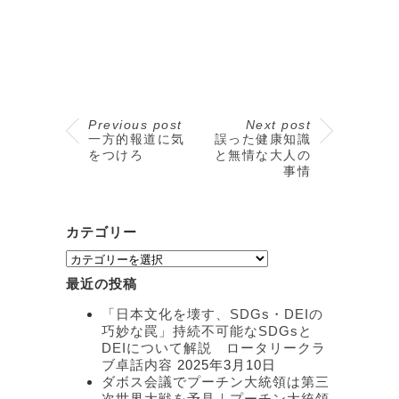
Previous post
Next post
一方的報道に気
誤った健康知識
をつけろ
と無情な大人の
事情
カテゴリー
カ
テ
最近の投稿
ゴ
リ
「日本文化を壊す、SDGs・DEIの
ー
巧妙な罠」持続不可能なSDGsと
DEIについて解説 ロータリークラ
ブ卓話内容
2025年3月10日
ダボス会議でプーチン大統領は第三
次世界大戦を予見｜プーチン大統領