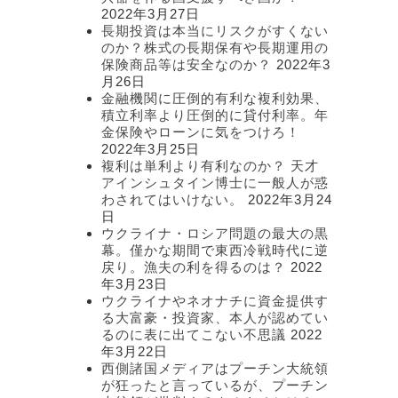
2022年3月27日
長期投資は本当にリスクがすくない
のか？株式の長期保有や長期運用の
保険商品等は安全なのか？
2022年3
月26日
金融機関に圧倒的有利な複利効果、
積立利率より圧倒的に貸付利率。年
金保険やローンに気をつけろ！
2022年3月25日
複利は単利より有利なのか？ 天才
アインシュタイン博士に一般人が惑
わされてはいけない。
2022年3月24
日
ウクライナ・ロシア問題の最大の黒
幕。僅かな期間で東西冷戦時代に逆
戻り。漁夫の利を得るのは？
2022
年3月23日
ウクライナやネオナチに資金提供す
る大富豪・投資家、本人が認めてい
るのに表に出てこない不思議
2022
年3月22日
西側諸国メディアはプーチン大統領
が狂ったと言っているが、プーチン