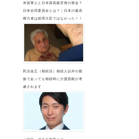
米国軍人と日本国高級官僚の密会？
日米合同委員会とは？｜日本の最高
権力者は総理大臣ではなかった！！
民法改正（相続法）相続人以外の親
族であっても相続時に介護貢献が考
慮されます