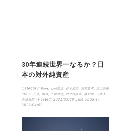
30年連続世界一なるか？日
本の対外純資産
Category:
,
,
,
,
Blog
公的制度
日本経済
真相追求
自己啓発
,
,
,
,
,
,
,
SDGs
代償
国連
子供食堂
対外純資産
敗戦国
日本人
| Posted:
2021/03/30
Last Update:
自虐思想
2021/04/03