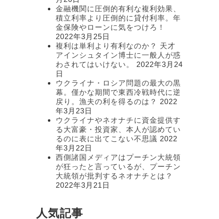
金融機関に圧倒的有利な複利効果、
積立利率より圧倒的に貸付利率。年
金保険やローンに気をつけろ！
2022年3月25日
複利は単利より有利なのか？ 天才
アインシュタイン博士に一般人が惑
わされてはいけない。
2022年3月24
日
ウクライナ・ロシア問題の最大の黒
幕。僅かな期間で東西冷戦時代に逆
戻り。漁夫の利を得るのは？
2022
年3月23日
ウクライナやネオナチに資金提供す
る大富豪・投資家、本人が認めてい
るのに表に出てこない不思議
2022
年3月22日
西側諸国メディアはプーチン大統領
が狂ったと言っているが、プーチン
大統領が批判するネオナチとは？
2022年3月21日
人気記事