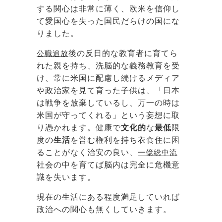
する関心は非常に薄く、欧米を信仰し
て愛国心を失った国民だらけの国にな
りました。
公職追放
後の反日的な教育者に育てら
れた親を持ち、洗脳的な義務教育を受
け、常に米国に配慮し続けるメディア
や政治家を見て育った子供は、「日本
は戦争を放棄しているし、万一の時は
米国が守ってくれる」という妄想に取
り憑かれます。健康で
文化的
な
最低
限
度の
生活
を営む権利を持ち衣食住に困
ることがなく治安の良い、
一億総中流
社会の中を育てば脳内は完全に危機意
識を失います。
現在の生活にある程度満足していれば
政治への関心も無くしていきます。