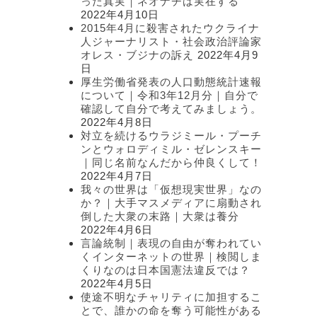
った真実｜ネオナチは実在する
2022年4月10日
2015年4月に殺害されたウクライナ
人ジャーナリスト・社会政治評論家
オレス・ブジナの訴え
2022年4月9
日
厚生労働省発表の人口動態統計速報
について｜令和3年12月分｜自分で
確認して自分で考えてみましょう。
2022年4月8日
対立を続けるウラジミール・プーチ
ンとウォロディミル・ゼレンスキー
｜同じ名前なんだから仲良くして！
2022年4月7日
我々の世界は「仮想現実世界」なの
か？｜大手マスメディアに扇動され
倒した大衆の末路｜大衆は養分
2022年4月6日
言論統制｜表現の自由が奪われてい
くインターネットの世界｜検閲しま
くりなのは日本国憲法違反では？
2022年4月5日
使途不明なチャリティに加担するこ
とで、誰かの命を奪う可能性がある