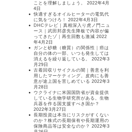
ことを理解しましょう。
2022年4月
4日
快適すぎるオイルヒーターの電気代
に気をつけろ！
2022年4月3日
DHCテレビ｜真相深入り虎ノ門ニュ
ース｜武田邦彦先生降板で内容が偏
ってきたゾ｜再生回数も激減
2022
年4月2日
ガンと砂糖（糖質）の関係性｜癌は
自分の体の一部、いつも発生しては
消えるを繰り返している。
2022年3
月29日
古着回収リサイクルの闇｜善意を利
用したマーケティング。皮肉にも善
意が途上国を苦しめている
2022年3
月28日
ウクライナに米国国防省が資金提供
している生物学研究所がある。生物
兵器を作る国支援すべき国か？
2022年3月27日
長期投資は本当にリスクがすくない
のか？株式の長期保有や長期運用の
保険商品等は安全なのか？
2022年3
月26日