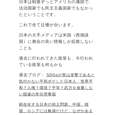
日本は戦後ずっとアメリカの属国で、
法治国家でも民主主義国家でもなかっ
たということです。
これで全て辻褄が合います。
日本の大手メディアは米国（西側諸
国）に都合の良い情報しか拡散しない
ことも
過去に行われてきた政策も、今行われ
ている政策も何もかも
過去ブログ：
SDGsが実は攻撃であると
気付かない平和ボケした日本人 世界平
和？人権？環境？平等？武力を放棄しな
い国連の常任理事国
顕在化する日本の領土問題。中国、韓
国、ロシアには敏感だけど、なぜかあま