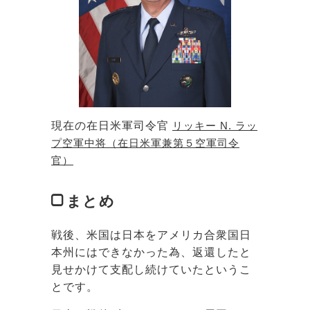
現在の在日米軍司令官
リッキー N. ラッ
プ空軍中将（在日米軍兼第５空軍司令
官）
まとめ
戦後、米国は日本をアメリカ合衆国日
本州にはできなかった為、返還したと
見せかけて支配し続けていたというこ
とです。