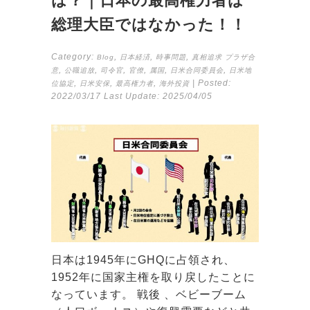
は？｜日本の最高権力者は
総理大臣ではなかった！！
Category:
,
,
,
Blog
日本経済
時事問題
真相追求
プラザ合
,
,
,
,
,
,
意
公職追放
司令官
官僚
属国
日米合同委員会
日米地
,
,
,
| Posted:
位協定
日米安保
最高権力者
海外投資
2022/03/17
Last Update:
2025/04/05
日本は1945年にGHQに占領され、
1952年に国家主権を取り戻したことに
なっています。 戦後 、ベビーブーム