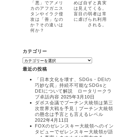
「悪」でアメリ
めば自ずと真実
カのアフガニス
は見えてくる。
タンやイラク侵
盲目の弱者は常
攻は「善」なの
に虐げられ利用
か？その違いは
される。
何か？
カテゴリー
カ
テ
最近の投稿
ゴ
リ
「日本文化を壊す、SDGs・DEIの
ー
巧妙な罠」持続不可能なSDGsと
DEIについて解説 ロータリークラ
ブ卓話内容
2025年3月10日
ダボス会議でプーチン大統領は第三
次世界大戦を予見｜プーチン大統領
の懸念は予言とも言えるレベル
2022年4月11日
FOXのゼレンスキー大統領へのイン
タビューでゼレンスキー大統領が語