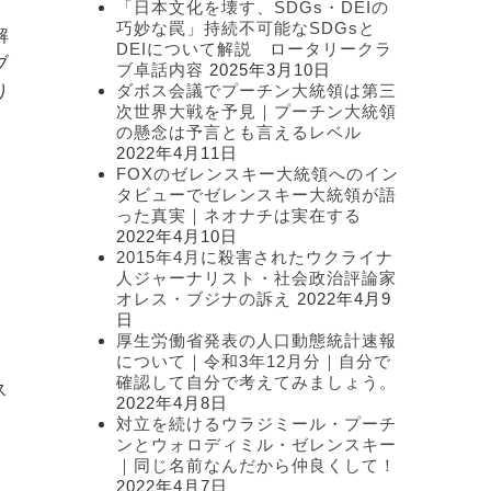
「日本文化を壊す、SDGs・DEIの
ー
巧妙な罠」持続不可能なSDGsと
解
DEIについて解説 ロータリークラ
ブ
ブ卓話内容
2025年3月10日
り
ダボス会議でプーチン大統領は第三
次世界大戦を予見｜プーチン大統領
の懸念は予言とも言えるレベル
2022年4月11日
FOXのゼレンスキー大統領へのイン
タビューでゼレンスキー大統領が語
った真実｜ネオナチは実在する
2022年4月10日
2015年4月に殺害されたウクライナ
人ジャーナリスト・社会政治評論家
て
オレス・ブジナの訴え
2022年4月9
日
厚生労働省発表の人口動態統計速報
について｜令和3年12月分｜自分で
確認して自分で考えてみましょう。
ス
2022年4月8日
対立を続けるウラジミール・プーチ
ンとウォロディミル・ゼレンスキー
｜同じ名前なんだから仲良くして！
2022年4月7日