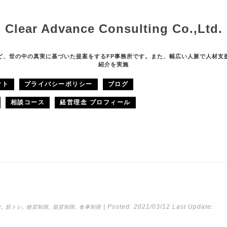
Clear Advance Consulting Co.,Ltd.
ど、世の中の真実に基づいた提案をするFP事務所です。また、幅広い人脈で人材支
紹介を実施
クト
プライバシーポリシー
ブログ
相談コース
経営理念 プロフィール
,
,
,
,
| Posted:
2021/03/12
Last Update:
食
筋トレ
糖質制限
脂質制限
食事制限