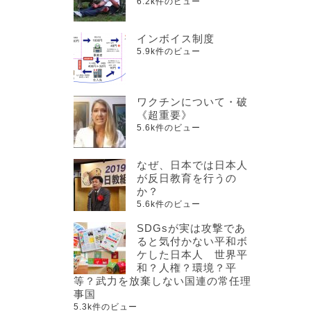
6.2k件のビュー
インボイス制度
5.9k件のビュー
ワクチンについて・破
《超重要》
5.6k件のビュー
なぜ、日本では日本人
が反日教育を行うの
か？
5.6k件のビュー
SDGsが実は攻撃であ
ると気付かない平和ボ
ケした日本人 世界平
和？人権？環境？平
等？武力を放棄しない国連の常任理
事国
5.3k件のビュー