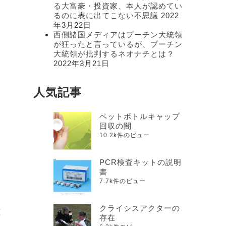
る大富豪・投資家、本人が認めてい
るのに表に出てこない不思議
2022
年3月22日
西側諸国メディアはプーチン大統領
が狂ったと言っているが、プーチン
イ
大統領が批判するネオナチとは？
2022年3月21日
人気記事
ペットボトルキャップ
回収の闇
10.2k件のビュー
PCR検査キットの説明
関
書
こ
7.7k件のビュー
クライシスアクターの
誰
存在