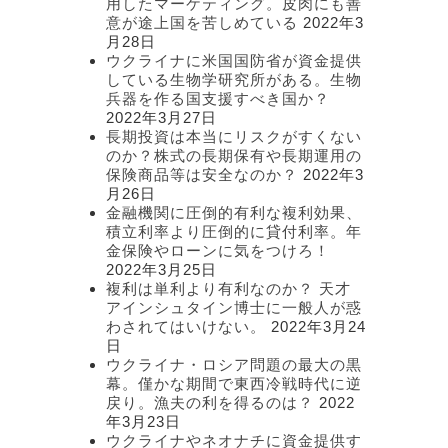
用したマーケティング。皮肉にも善
意が途上国を苦しめている
2022年3
月28日
ウクライナに米国国防省が資金提供
している生物学研究所がある。生物
兵器を作る国支援すべき国か？
2022年3月27日
長期投資は本当にリスクがすくない
のか？株式の長期保有や長期運用の
保険商品等は安全なのか？
2022年3
月26日
常
金融機関に圧倒的有利な複利効果、
積立利率より圧倒的に貸付利率。年
金保険やローンに気をつけろ！
2022年3月25日
複利は単利より有利なのか？ 天才
アインシュタイン博士に一般人が惑
わされてはいけない。
2022年3月24
日
ま
ウクライナ・ロシア問題の最大の黒
幕。僅かな期間で東西冷戦時代に逆
戻り。漁夫の利を得るのは？
2022
年3月23日
ウクライナやネオナチに資金提供す