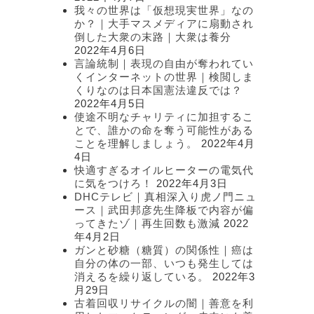
我々の世界は「仮想現実世界」なの
か？｜大手マスメディアに扇動され
倒した大衆の末路｜大衆は養分
2022年4月6日
言論統制｜表現の自由が奪われてい
くインターネットの世界｜検閲しま
くりなのは日本国憲法違反では？
2022年4月5日
使途不明なチャリティに加担するこ
とで、誰かの命を奪う可能性がある
ことを理解しましょう。
2022年4月
4日
快適すぎるオイルヒーターの電気代
に気をつけろ！
2022年4月3日
DHCテレビ｜真相深入り虎ノ門ニュ
ース｜武田邦彦先生降板で内容が偏
ってきたゾ｜再生回数も激減
2022
年4月2日
ガンと砂糖（糖質）の関係性｜癌は
自分の体の一部、いつも発生しては
消えるを繰り返している。
2022年3
月29日
古着回収リサイクルの闇｜善意を利