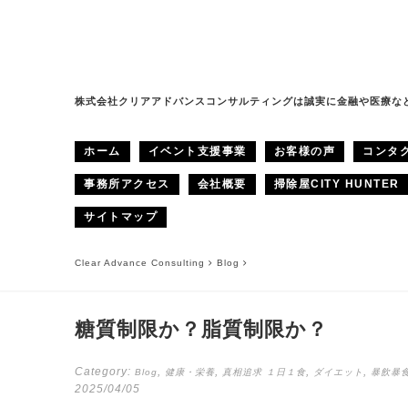
株式会社クリアアドバンスコンサルティングは誠実に金融や医療な
ホーム
イベント支援事業
お客様の声
コンタ
事務所アクセス
会社概要
掃除屋CITY HUNTER
サイトマップ
Clear Advance Consulting
Blog
糖質制限か？脂質制限か？
Category:
,
,
,
,
Blog
健康・栄養
真相追求
１日１食
ダイエット
暴飲暴
2025/04/05