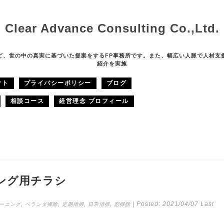
Clear Advance Consulting Co.,Ltd.
ど、世の中の真実に基づいた提案をするFP事務所です。また、幅広い人脈で人材支
紹介を実施
クト
プライバシーポリシー
ブログ
相談コース
経営理念 プロフィール
ング用チラシ
,
,
,
,
| Posted:
2021/04/07
Last
ーニング
ベランダ掃除
定期清掃
日常清掃
窓掃除