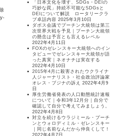
「日本文化を壊す、SDGs・DEIの
ー
巧妙な罠」持続不可能なSDGsと
除
DEIについて解説 ロータリークラ
y-
ブ卓話内容
2025年3月10日
ダボス会議でプーチン大統領は第三
次世界大戦を予見｜プーチン大統領
の懸念は予言とも言えるレベル
2022年4月11日
FOXのゼレンスキー大統領へのイン
タビューでゼレンスキー大統領が語
った真実｜ネオナチは実在する
2022年4月10日
2015年4月に殺害されたウクライナ
人ジャーナリスト・社会政治評論家
オレス・ブジナの訴え
2022年4月9
日
厚生労働省発表の人口動態統計速報
について｜令和3年12月分｜自分で
確認して自分で考えてみましょう。
2022年4月8日
対立を続けるウラジミール・プーチ
ンとウォロディミル・ゼレンスキー
｜同じ名前なんだから仲良くして！
2022年4月7日