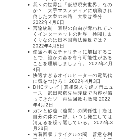
我々の世界は「仮想現実世界」なの
か？｜大手マスメディアに扇動され
倒した大衆の末路｜大衆は養分
2022年4月6日
言論統制｜表現の自由が奪われてい
くインターネットの世界｜検閲しま
くりなのは日本国憲法違反では？
2022年4月5日
使途不明なチャリティに加担するこ
とで、誰かの命を奪う可能性がある
ことを理解しましょう。
2022年4月
4日
快適すぎるオイルヒーターの電気代
に気をつけろ！
2022年4月3日
DHCテレビ｜真相深入り虎ノ門ニュ
ース｜武田邦彦先生降板で内容が偏
ってきたゾ｜再生回数も激減
2022
年4月2日
ガンと砂糖（糖質）の関係性｜癌は
自分の体の一部、いつも発生しては
消えるを繰り返している。
2022年3
月29日
古着回収リサイクルの闇｜善意を利