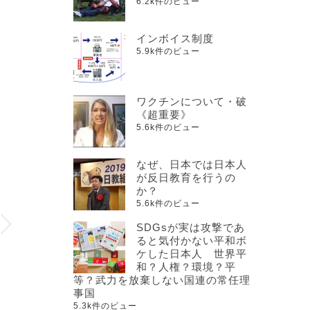
6.2k件のビュー
インボイス制度
5.9k件のビュー
ワクチンについて・破
《超重要》
5.6k件のビュー
なぜ、日本では日本人
が反日教育を行うの
か？
5.6k件のビュー
SDGsが実は攻撃であ
ると気付かない平和ボ
ケした日本人 世界平
和？人権？環境？平
等？武力を放棄しない国連の常任理
事国
5.3k件のビュー