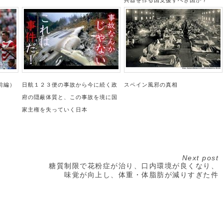
兵器を作る国支援すべき国か？
前編）
日航１２３便の事故から今に続く政
スペイン風邪の真相
府の隠蔽体質と、この事故を境に国
家主権を失っていく日本
Next post
糖質制限で花粉症が治り、口内環境が良くなり、
味覚が向上し、体重・体脂肪が減りすぎた件