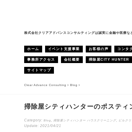
株式会社クリアアドバンスコンサルティングは誠実に金融や医療な
ホーム
イベント支援事業
お客様の声
コンタ
事務所アクセス
会社概要
掃除屋CITY HUNTER
サイトマップ
Clear Advance Consulting
Blog
掃除屋シティハンターのポスティ
Category:
,
,
Blog
掃除屋シティハンター
ハウスクリーニング
ビルクリ
Update:
2021/04/21