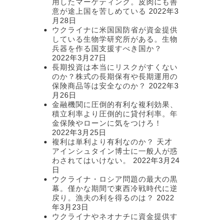
用したマーケティング。皮肉にも善
意が途上国を苦しめている
2022年3
月28日
ウクライナに米国国防省が資金提供
している生物学研究所がある。生物
兵器を作る国支援すべき国か？
2022年3月27日
長期投資は本当にリスクがすくない
のか？株式の長期保有や長期運用の
保険商品等は安全なのか？
2022年3
月26日
金融機関に圧倒的有利な複利効果、
積立利率より圧倒的に貸付利率。年
金保険やローンに気をつけろ！
2022年3月25日
複利は単利より有利なのか？ 天才
アインシュタイン博士に一般人が惑
わされてはいけない。
2022年3月24
日
ウクライナ・ロシア問題の最大の黒
幕。僅かな期間で東西冷戦時代に逆
戻り。漁夫の利を得るのは？
2022
年3月23日
ウクライナやネオナチに資金提供す