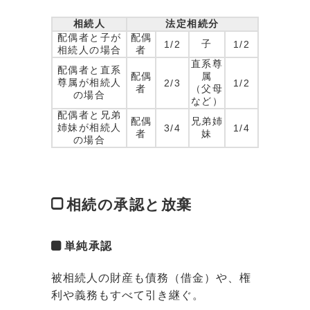
相続人
法定相続分
配偶者と子が
配偶
子
1/2
1/2
相続人の場合
者
直系尊
配偶者と直系
配偶
属
尊属が相続人
2/3
1/2
者
（父母
の場合
など）
配偶者と兄弟
配偶
兄弟姉
姉妹が相続人
3/4
1/4
者
妹
の場合
相続の承認と放棄
単純承認
被相続人の財産も債務（借金）や、権
利や義務もすべて引き継ぐ。