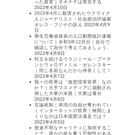
った真実｜ネオナチは実在する
2022年4月10日
2015年4月に殺害されたウクライナ
人ジャーナリスト・社会政治評論家
オレス・ブジナの訴え
2022年4月9
日
厚生労働省発表の人口動態統計速報
について｜令和3年12月分｜自分で
確認して自分で考えてみましょう。
2022年4月8日
対立を続けるウラジミール・プーチ
ンとウォロディミル・ゼレンスキー
｜同じ名前なんだから仲良くして！
2022年4月7日
我々の世界は「仮想現実世界」なの
か？｜大手マスメディアに扇動され
倒した大衆の末路｜大衆は養分
2022年4月6日
言論統制｜表現の自由が奪われてい
くインターネットの世界｜検閲しま
くりなのは日本国憲法違反では？
2022年4月5日
使途不明なチャリティに加担するこ
とで、誰かの命を奪う可能性がある