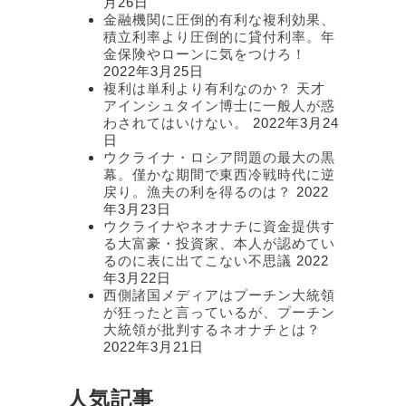
月26日
金融機関に圧倒的有利な複利効果、
積立利率より圧倒的に貸付利率。年
金保険やローンに気をつけろ！
2022年3月25日
複利は単利より有利なのか？ 天才
アインシュタイン博士に一般人が惑
わされてはいけない。
2022年3月24
日
ウクライナ・ロシア問題の最大の黒
幕。僅かな期間で東西冷戦時代に逆
戻り。漁夫の利を得るのは？
2022
年3月23日
ウクライナやネオナチに資金提供す
る大富豪・投資家、本人が認めてい
るのに表に出てこない不思議
2022
年3月22日
西側諸国メディアはプーチン大統領
が狂ったと言っているが、プーチン
大統領が批判するネオナチとは？
2022年3月21日
人気記事