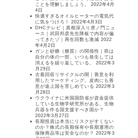
ことを理解しましょう。
2022年4月
4日
快適すぎるオイルヒーターの電気代
に気をつけろ！
2022年4月3日
DHCテレビ｜真相深入り虎ノ門ニュ
ース｜武田邦彦先生降板で内容が偏
ってきたゾ｜再生回数も激減
2022
年4月2日
ガンと砂糖（糖質）の関係性｜癌は
自分の体の一部、いつも発生しては
消えるを繰り返している。
2022年3
月29日
古着回収リサイクルの闇｜善意を利
用したマーケティング。皮肉にも善
意が途上国を苦しめている
2022年3
月28日
ウクライナに米国国防省が資金提供
している生物学研究所がある。生物
兵器を作る国支援すべき国か？
2022年3月27日
長期投資は本当にリスクがすくない
のか？株式の長期保有や長期運用の
保険商品等は安全なのか？
2022年3