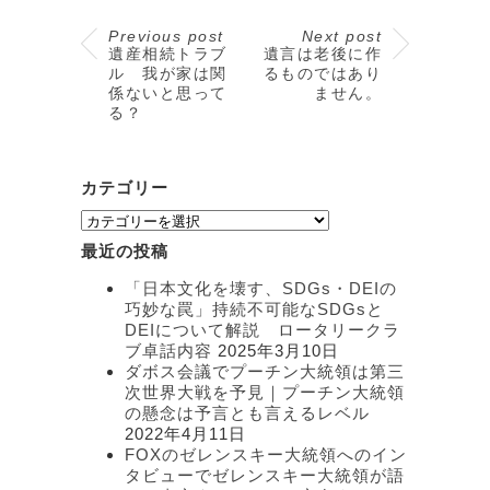
Previous post
Next post
遺産相続トラブ
遺言は老後に作
ル 我が家は関
るものではあり
係ないと思って
ません。
る？
カテゴリー
カ
テ
最近の投稿
ゴ
リ
「日本文化を壊す、SDGs・DEIの
ー
巧妙な罠」持続不可能なSDGsと
DEIについて解説 ロータリークラ
ブ卓話内容
2025年3月10日
ダボス会議でプーチン大統領は第三
次世界大戦を予見｜プーチン大統領
の懸念は予言とも言えるレベル
2022年4月11日
FOXのゼレンスキー大統領へのイン
タビューでゼレンスキー大統領が語