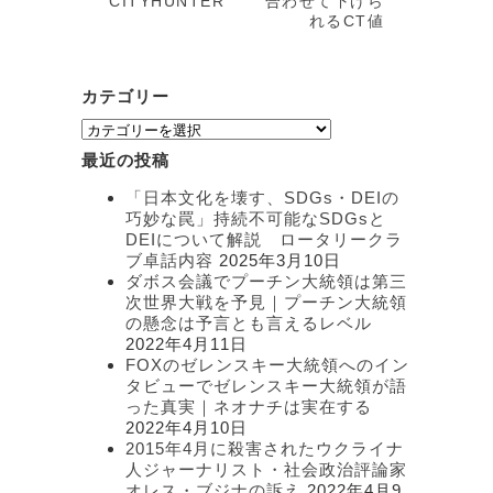
CITYHUNTER
合わせて下げら
れるCT値
カテゴリー
カ
テ
最近の投稿
ゴ
リ
「日本文化を壊す、SDGs・DEIの
ー
巧妙な罠」持続不可能なSDGsと
DEIについて解説 ロータリークラ
ブ卓話内容
2025年3月10日
ダボス会議でプーチン大統領は第三
次世界大戦を予見｜プーチン大統領
の懸念は予言とも言えるレベル
2022年4月11日
FOXのゼレンスキー大統領へのイン
タビューでゼレンスキー大統領が語
った真実｜ネオナチは実在する
2022年4月10日
2015年4月に殺害されたウクライナ
人ジャーナリスト・社会政治評論家
オレス・ブジナの訴え
2022年4月9