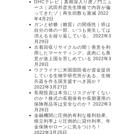
DHCテレビ｜真相深入り虎ノ門ニュ
ース｜武田邦彦先生降板で内容が偏
ってきたゾ｜再生回数も激減
2022
年4月2日
ガンと砂糖（糖質）の関係性｜癌は
自分の体の一部、いつも発生しては
消えるを繰り返している。
2022年3
月29日
古着回収リサイクルの闇｜善意を利
用したマーケティング。皮肉にも善
意が途上国を苦しめている
2022年3
月28日
ウクライナに米国国防省が資金提供
している生物学研究所がある。生物
兵器を作る国支援すべき国か？
2022年3月27日
長期投資は本当にリスクがすくない
のか？株式の長期保有や長期運用の
保険商品等は安全なのか？
2022年3
月26日
金融機関に圧倒的有利な複利効果、
積立利率より圧倒的に貸付利率。年
金保険やローンに気をつけろ！
2022年3月25日