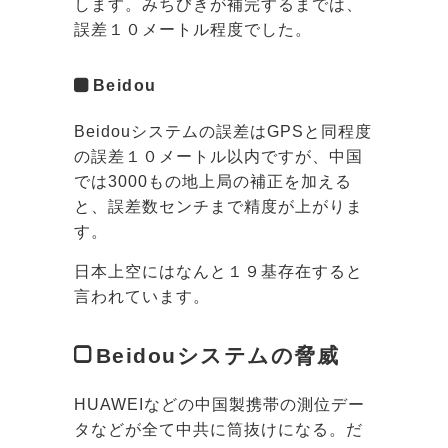
します。みちびきが補完するまでは、
誤差１０メートル程度でした。
Beidou
Beidouシステムの誤差はGPSと同程度
の誤差１０メートル以内ですが、中国
では3000もの地上局の補正を加える
と、誤差数センチまで精度が上がりま
す。
日本上空にはなんと１９基存在すると
言われています。
Beidou
システムの脅威
HUAWEIなどの中国製携帯の測位デー
タなどが全て中共に筒抜けになる。だ