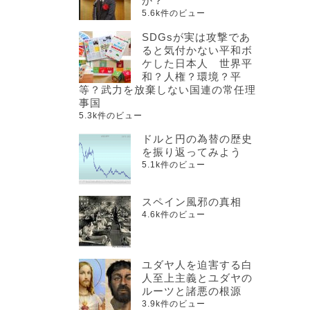
か？
5.6k件のビュー
SDGsが実は攻撃であ
ると気付かない平和ボ
ケした日本人 世界平
和？人権？環境？平
等？武力を放棄しない国連の常任理
事国
5.3k件のビュー
ドルと円の為替の歴史
を振り返ってみよう
5.1k件のビュー
スペイン風邪の真相
4.6k件のビュー
ユダヤ人を迫害する白
人至上主義とユダヤの
ルーツと諸悪の根源
3.9k件のビュー