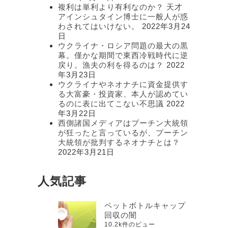
複利は単利より有利なのか？ 天才
アインシュタイン博士に一般人が惑
わされてはいけない。
2022年3月24
日
ウクライナ・ロシア問題の最大の黒
幕。僅かな期間で東西冷戦時代に逆
戻り。漁夫の利を得るのは？
2022
年3月23日
ウクライナやネオナチに資金提供す
る大富豪・投資家、本人が認めてい
るのに表に出てこない不思議
2022
年3月22日
西側諸国メディアはプーチン大統領
が狂ったと言っているが、プーチン
大統領が批判するネオナチとは？
2022年3月21日
人気記事
ペットボトルキャップ
回収の闇
10.2k件のビュー