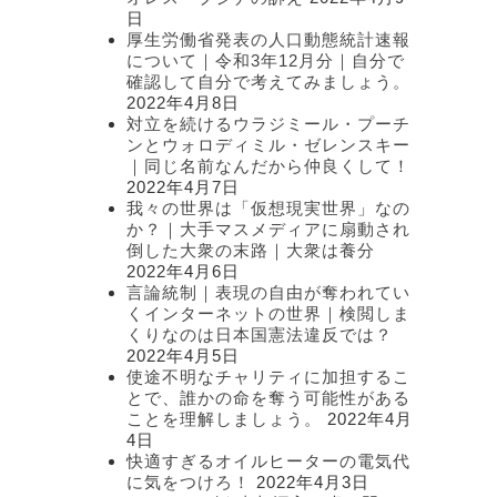
日
厚生労働省発表の人口動態統計速報
について｜令和3年12月分｜自分で
確認して自分で考えてみましょう。
2022年4月8日
対立を続けるウラジミール・プーチ
ンとウォロディミル・ゼレンスキー
｜同じ名前なんだから仲良くして！
2022年4月7日
我々の世界は「仮想現実世界」なの
か？｜大手マスメディアに扇動され
倒した大衆の末路｜大衆は養分
2022年4月6日
言論統制｜表現の自由が奪われてい
くインターネットの世界｜検閲しま
くりなのは日本国憲法違反では？
2022年4月5日
使途不明なチャリティに加担するこ
とで、誰かの命を奪う可能性がある
ことを理解しましょう。
2022年4月
4日
快適すぎるオイルヒーターの電気代
に気をつけろ！
2022年4月3日