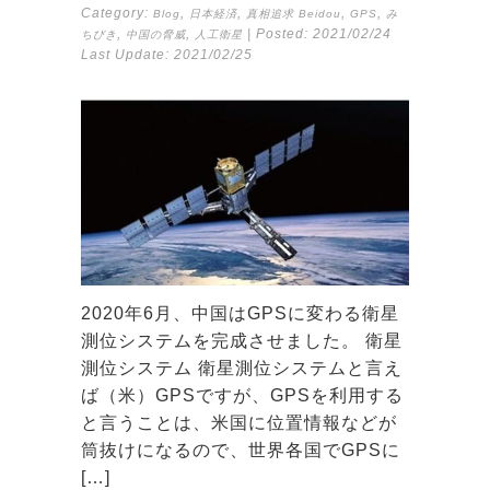
Category:
,
,
,
,
Blog
日本経済
真相追求
Beidou
GPS
み
,
,
| Posted:
2021/02/24
ちびき
中国の脅威
人工衛星
Last Update:
2021/02/25
2020年6月、中国はGPSに変わる衛星
測位システムを完成させました。 衛星
測位システム 衛星測位システムと言え
ば（米）GPSですが、GPSを利用する
と言うことは、米国に位置情報などが
筒抜けになるので、世界各国でGPSに
[…]