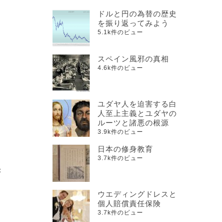
て
ドルと円の為替の歴史
を振り返ってみよう
5.1k件のビュー
た
スペイン風邪の真相
4.6k件のビュー
ユダヤ人を迫害する白
人至上主義とユダヤの
ルーツと諸悪の根源
な
3.9k件のビュー
日本の修身教育
く
3.7k件のビュー
張
ウエディングドレスと
」
個人賠償責任保険
3.7k件のビュー