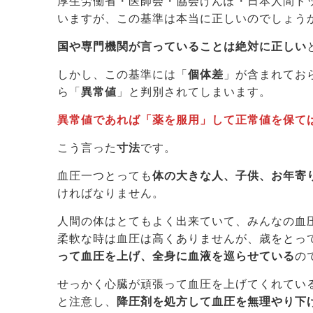
厚生労働省・医師会・協会けんぽ・日本人間ド
いますが、この基準は本当に正しいのでしょう
国や専門機関が言っていることは絶対に正しい
しかし、この基準には「
個体差
」が含まれてお
ら「
異常値
」と判別されてしまいます。
異常値であれば「薬を服用」して正常値を保て
こう言った
寸法
です。
血圧一つとっても
体の大きな人、子供、お年寄
ければなりません。
人間の体はとてもよく出来ていて、みんなの血
柔軟な時は血圧は高くありませんが、歳をとっ
って血圧を上げ、全身に血液を巡らせている
の
せっかく心臓が頑張って血圧を上げてくれてい
と注意し、
降圧剤を処方して血圧を無理やり下