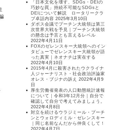
「日本文化を壊す、SDGs・DEIの
ー
巧妙な罠」持続不可能なSDGsと
社
DEIについて解説 ロータリークラ
騙
ブ卓話内容
2025年3月10日
ダボス会議でプーチン大統領は第三
次世界大戦を予見｜プーチン大統領
の懸念は予言とも言えるレベル
2022年4月11日
FOXのゼレンスキー大統領へのイン
タビューでゼレンスキー大統領が語
った真実｜ネオナチは実在する
2022年4月10日
2015年4月に殺害されたウクライナ
人ジャーナリスト・社会政治評論家
オレス・ブジナの訴え
2022年4月9
日
報
厚生労働省発表の人口動態統計速報
について｜令和3年12月分｜自分で
確認して自分で考えてみましょう。
2022年4月8日
対立を続けるウラジミール・プーチ
ンとウォロディミル・ゼレンスキー
｜同じ名前なんだから仲良くして！
2022年4月7日