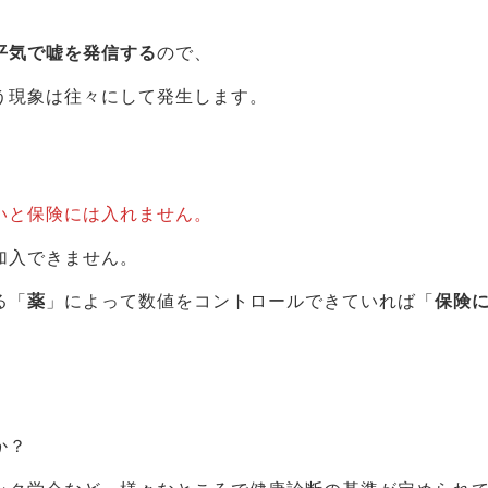
平気で嘘を発信する
ので、
う現象は往々にして発生します。
いと保険には入れません。
加入できません。
る「
薬
」によって数値をコントロールできていれば「
保険
か？