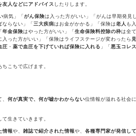
を友人などにアドバイス
したりします。
い
病気」「
がん保険
は入った方がいい」「がんは早期発見
ばならない」「
三大疾病
はお金がかかる」「保険は
老人
も
「
年金保険
はやった方がいい」「
生命保険料控除の枠
は全
に入った方がいい」「保険はライフステージが変わったら
血圧
・
薬で血圧を下げていれば保険に入れる
」「
悪玉コレ
あちこちで広げます。
て、
何が真実で、何が嘘かわからない
位情報が溢れる社会
して生きていきます。
た情報
や、
雑誌で紹介された情報
や、
各種専門家が発信し