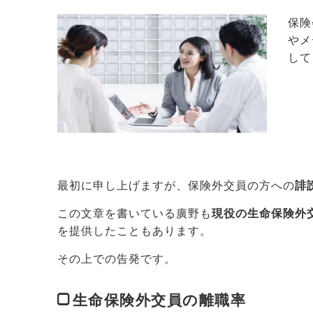
保険
やメ
して
最初に申し上げますが、保険外交員の方への
誹
この文章を書いている廣野も
現役の生命保険外
を提供したこともあります。
その上での告発です。
生命保険外交員の離職率