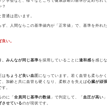
ック学会など、様々なところで健康診断の基準が定められ
か？
と普通は思います。
らず、人間ならこの基準値内が「正常値」で、基準を外れ
ば良い。
り、みんなが同じ基準
を採用していることに
違和感
を感じ
圧は
ちょうど良い血圧
になっています。若く血管も柔らか
て、加齢と共に血管も硬くなり、柔軟さを失えば
心臓が頑
です。
るのに「
全員同じ基準の数値
」で判定して、「
血圧が高い
げさせている
のが現状です。