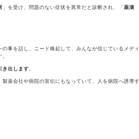
断
」を受け、問題のない症状を異常だと診断され、「
薬漬
一の事を話し、ニード喚起して、みんなが信じているメデ
す。
引き出します
。
、製薬会社や病院の宣伝にもなっていて、人を病院へ誘導