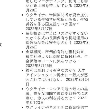
用したマーケティング。皮肉にも善
て
意が途上国を苦しめている
2022年3
月28日
ウクライナに米国国防省が資金提供
している生物学研究所がある。生物
兵器を作る国支援すべき国か？
2022年3月27日
長期投資は本当にリスクがすくない
のか？株式の長期保有や長期運用の
保険商品等は安全なのか？
2022年3
数
月26日
金融機関に圧倒的有利な複利効果、
積立利率より圧倒的に貸付利率。年
金保険やローンに気をつけろ！
2022年3月25日
複利は単利より有利なのか？ 天才
アインシュタイン博士に一般人が惑
わされてはいけない。
2022年3月24
日
ウクライナ・ロシア問題の最大の黒
幕。僅かな期間で東西冷戦時代に逆
戻り。漁夫の利を得るのは？
2022
年3月23日
と
ウクライナやネオナチに資金提供す