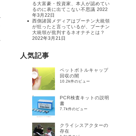
る大富豪・投資家、本人が認めてい
るのに表に出てこない不思議
2022
年3月22日
し
西側諸国メディアはプーチン大統領
入
が狂ったと言っているが、プーチン
て
大統領が批判するネオナチとは？
2022年3月21日
見
ス
人気記事
ペットボトルキャップ
回収の闇
10.2k件のビュー
PCR検査キットの説明
に
書
7.7k件のビュー
クライシスアクターの
て
存在