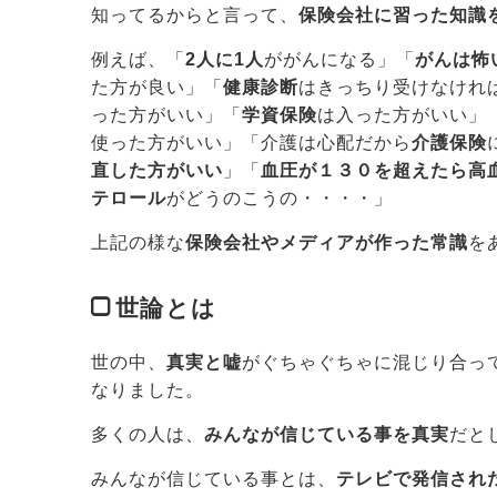
知ってるからと言って、
保険会社に習った知識
例えば、「
2人に1人
ががんになる」「
がんは怖
た方が良い」「
健康診断
はきっちり受けなけれ
った方がいい」「
学資保険
は入った方がいい」
使った方がいい」「介護は心配だから
介護保険
直した方がいい
」「
血圧が１３０を超えたら高
テロール
がどうのこうの・・・・」
上記の様な
保険会社やメディアが作った常識
を
世論とは
世の中、
真実と嘘
がぐちゃぐちゃに混じり合っ
なりました。
多くの人は、
みんなが信じている事を真実
だと
みんなが信じている事とは、
テレビで発信され