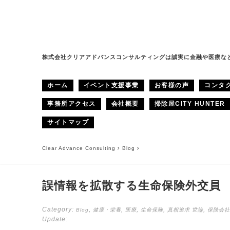
株式会社クリアアドバンスコンサルティングは誠実に金融や医療な
ホーム
イベント支援事業
お客様の声
コンタ
事務所アクセス
会社概要
掃除屋CITY HUNTER
サイトマップ
Clear Advance Consulting
Blog
誤情報を拡散する生命保険外交員
Category:
,
,
,
,
,
Blog
健康・栄養
医療
生命保険
真相追求
世論
保険会社
Update: