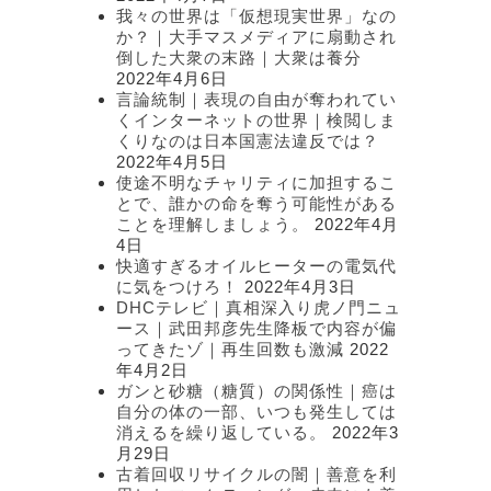
我々の世界は「仮想現実世界」なの
か？｜大手マスメディアに扇動され
倒した大衆の末路｜大衆は養分
2022年4月6日
言論統制｜表現の自由が奪われてい
くインターネットの世界｜検閲しま
くりなのは日本国憲法違反では？
2022年4月5日
使途不明なチャリティに加担するこ
とで、誰かの命を奪う可能性がある
ことを理解しましょう。
2022年4月
4日
快適すぎるオイルヒーターの電気代
に気をつけろ！
2022年4月3日
DHCテレビ｜真相深入り虎ノ門ニュ
ース｜武田邦彦先生降板で内容が偏
ってきたゾ｜再生回数も激減
2022
年4月2日
ガンと砂糖（糖質）の関係性｜癌は
自分の体の一部、いつも発生しては
消えるを繰り返している。
2022年3
月29日
古着回収リサイクルの闇｜善意を利