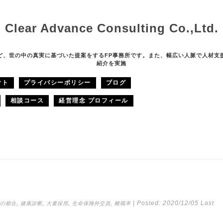
Clear Advance Consulting Co.,Ltd.
ど、世の中の真実に基づいた提案をするFP事務所です。また、幅広い人脈で人材支
紹介を実施
クト
プライバシーポリシー
ブログ
相談コース
経営理念 プロフィール
,
,
,
,
| Posted:
2020/12/05
Last
の都合
健康診断
大量採用
生命保険外交員
離職率