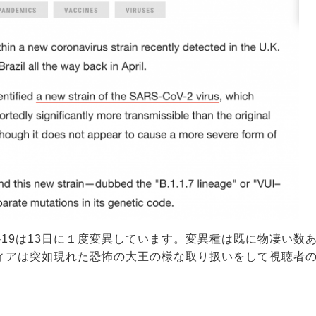
-19は13日に１度変異しています。変異種は既に物凄い数
ィアは突如現れた恐怖の大王の様な取り扱いをして視聴者