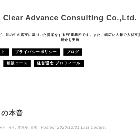
Clear Advance Consulting Co.,Ltd.
ど、世の中の真実に基づいた提案をするFP事務所です。また、幅広い人脈で人材支
紹介を実施
クト
プライバシーポリシー
ブログ
相談コース
経営理念 プロフィール
スの本音
,
,
,
| Posted:
2020/12/31
Last Update:
カリ
共生
変異種
英国