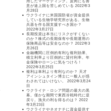
用したマーケティング。皮肉にも善
意が途上国を苦しめている
2022年3
月28日
ウクライナに米国国防省が資金提供
している生物学研究所がある。生物
兵器を作る国支援すべき国か？
2022年3月27日
長期投資は本当にリスクがすくない
のか？株式の長期保有や長期運用の
保険商品等は安全なのか？
2022年3
月26日
金融機関に圧倒的有利な複利効果、
積立利率より圧倒的に貸付利率。年
金保険やローンに気をつけろ！
2022年3月25日
複利は単利より有利なのか？ 天才
アインシュタイン博士に一般人が惑
わされてはいけない。
2022年3月24
あ
日
の
ウクライナ・ロシア問題の最大の黒
幕。僅かな期間で東西冷戦時代に逆
戻り。漁夫の利を得るのは？
2022
年3月23日
ウクライナやネオナチに資金提供す