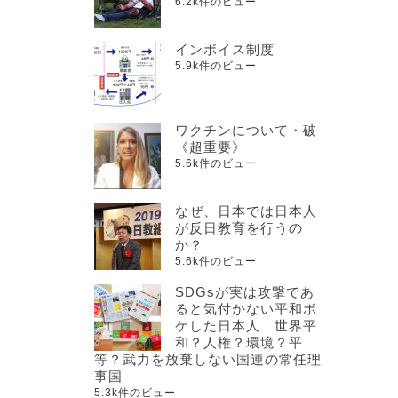
6.2k件のビュー
インボイス制度
5.9k件のビュー
ワクチンについて・破
《超重要》
5.6k件のビュー
なぜ、日本では日本人
が反日教育を行うの
え
か？
5.6k件のビュー
。
SDGsが実は攻撃であ
ると気付かない平和ボ
ケした日本人 世界平
和？人権？環境？平
等？武力を放棄しない国連の常任理
事国
5.3k件のビュー