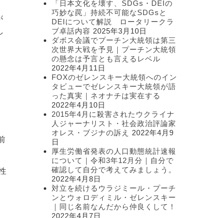
「日本文化を壊す、SDGs・DEIの
ま
ー
巧妙な罠」持続不可能なSDGsと
が
DEIについて解説 ロータリークラ
し
ブ卓話内容
2025年3月10日
ダボス会議でプーチン大統領は第三
次世界大戦を予見｜プーチン大統領
の懸念は予言とも言えるレベル
2022年4月11日
FOXのゼレンスキー大統領へのイン
タビューでゼレンスキー大統領が語
った真実｜ネオナチは実在する
2022年4月10日
2015年4月に殺害されたウクライナ
人ジャーナリスト・社会政治評論家
オレス・ブジナの訴え
2022年4月9
前
日
厚生労働省発表の人口動態統計速報
について｜令和3年12月分｜自分で
確認して自分で考えてみましょう。
性
2022年4月8日
対立を続けるウラジミール・プーチ
ンとウォロディミル・ゼレンスキー
｜同じ名前なんだから仲良くして！
2022年4月7日