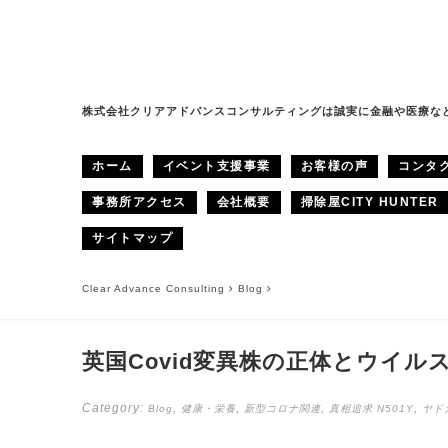
株式会社クリアアドバンスコンサルティングは誠実に金融や医療な
ホーム
イベント支援事業
お客様の声
コンタ
事務所アクセス
会社概要
掃除屋CITY HUNTER
サイトマップ
Clear Advance Consulting
Blog
英国Covid変異株の正体とウイル
Category:
,
,
,
,
Blog
健康・栄養
新型コロナ関連
真相追求
N501Y
ヤド