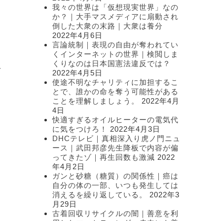
我々の世界は「仮想現実世界」なの
か？｜大手マスメディアに扇動され
倒した大衆の末路｜大衆は養分
2022年4月6日
し
言論統制｜表現の自由が奪われてい
くインターネットの世界｜検閲しま
くりなのは日本国憲法違反では？
ご
2022年4月5日
使途不明なチャリティに加担するこ
とで、誰かの命を奪う可能性がある
ことを理解しましょう。
2022年4月
4日
快適すぎるオイルヒーターの電気代
に気をつけろ！
2022年4月3日
DHCテレビ｜真相深入り虎ノ門ニュ
ース｜武田邦彦先生降板で内容が偏
ってきたゾ｜再生回数も激減
2022
年4月2日
ガンと砂糖（糖質）の関係性｜癌は
自分の体の一部、いつも発生しては
消えるを繰り返している。
2022年3
月29日
古着回収リサイクルの闇｜善意を利