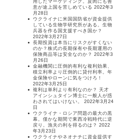
用したマーケティング。皮肉にも善
意が途上国を苦しめている
2022年3
月28日
ウクライナに米国国防省が資金提供
している生物学研究所がある。生物
兵器を作る国支援すべき国か？
2022年3月27日
長期投資は本当にリスクがすくない
のか？株式の長期保有や長期運用の
保険商品等は安全なのか？
2022年3
月26日
金融機関に圧倒的有利な複利効果、
積立利率より圧倒的に貸付利率。年
金保険やローンに気をつけろ！
2022年3月25日
複利は単利より有利なのか？ 天才
アインシュタイン博士に一般人が惑
わされてはいけない。
2022年3月24
日
ウクライナ・ロシア問題の最大の黒
幕。僅かな期間で東西冷戦時代に逆
戻り。漁夫の利を得るのは？
2022
年3月23日
ウクライナやネオナチに資金提供す