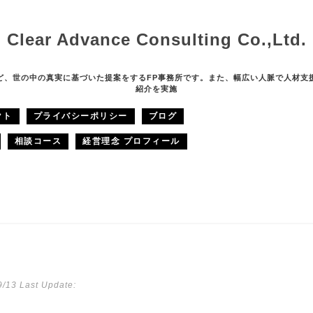
Clear Advance Consulting Co.,Ltd.
ど、世の中の真実に基づいた提案をするFP事務所です。また、幅広い人脈で人材支
紹介を実施
クト
プライバシーポリシー
ブログ
相談コース
経営理念 プロフィール
9/13
Last Update: