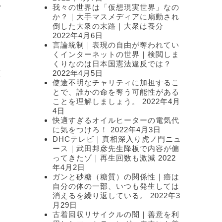
我々の世界は「仮想現実世界」なの
プ
か？｜大手マスメディアに扇動され
倒した大衆の末路｜大衆は養分
2022年4月6日
言論統制｜表現の自由が奪われてい
くインターネットの世界｜検閲しま
くりなのは日本国憲法違反では？
2022年4月5日
原
使途不明なチャリティに加担するこ
とで、誰かの命を奪う可能性がある
ことを理解しましょう。
2022年4月
4日
快適すぎるオイルヒーターの電気代
に気をつけろ！
2022年4月3日
DHCテレビ｜真相深入り虎ノ門ニュ
ース｜武田邦彦先生降板で内容が偏
ってきたゾ｜再生回数も激減
2022
年4月2日
ガンと砂糖（糖質）の関係性｜癌は
自分の体の一部、いつも発生しては
消えるを繰り返している。
2022年3
月29日
古着回収リサイクルの闇｜善意を利