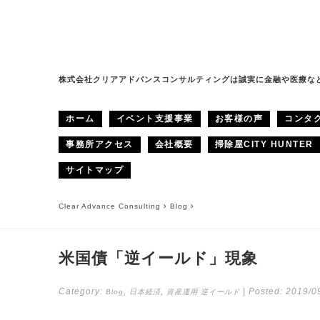
株式会社クリアアドバンスコンサルティングは誠実に金融や医療な
ホーム
イベント支援事業
お客様の声
コンタ
事務所アクセス
会社概要
掃除屋CITY HUNTER
サイトマップ
Clear Advance Consulting
Blog
米国債「逆イールド」現象
Category:
,
,
| Posted:
2019/0
Blog
日本経済
資産運用
逆イールド