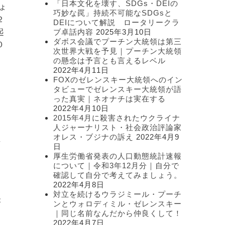
「日本文化を壊す、SDGs・DEIの
ょ
ー
巧妙な罠」持続不可能なSDGsと
２
DEIについて解説 ロータリークラ
起
ブ卓話内容
2025年3月10日
ダボス会議でプーチン大統領は第三
０
次世界大戦を予見｜プーチン大統領
の懸念は予言とも言えるレベル
2022年4月11日
FOXのゼレンスキー大統領へのイン
タビューでゼレンスキー大統領が語
った真実｜ネオナチは実在する
2022年4月10日
2015年4月に殺害されたウクライナ
人ジャーナリスト・社会政治評論家
オレス・ブジナの訴え
2022年4月9
市
日
厚生労働省発表の人口動態統計速報
１
について｜令和3年12月分｜自分で
確認して自分で考えてみましょう。
2022年4月8日
起
対立を続けるウラジミール・プーチ
が
ンとウォロディミル・ゼレンスキー
｜同じ名前なんだから仲良くして！
2022年4月7日