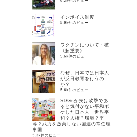
6.2k件のビュー
インボイス制度
5.9k件のビュー
で
ワクチンについて・破
っ
《超重要》
5.6k件のビュー
な
なぜ、日本では日本人
が反日教育を行うの
か？
い
5.6k件のビュー
SDGsが実は攻撃であ
ると気付かない平和ボ
ケした日本人 世界平
和？人権？環境？平
さ
等？武力を放棄しない国連の常任理
事国
5.3k件のビュー