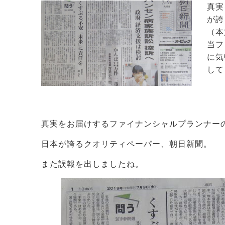
真実
が誇
（本
当フ
に気
して
真実をお届けするファイナンシャルプランナー
日本が誇るクオリティペーパー、朝日新聞。
また誤報を出しましたね。