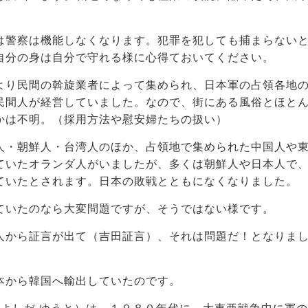
は警察は機能しなくなります。犯罪を犯しても捕まらない
自分の身は自分で守れる様に心得ておいてください。
より民間の斡旋業者によって集められ、日本軍の占領各地
民間人が経営していました。なので、街にある風俗とほと
かは不明。（採用方法や慰安婦たちの扱い）
人・朝鮮人・台湾人のほか、占領地で集められた中国人や
ていたオランダ人がいましたが、多くは朝鮮人や日本人で
ていたとされます。日本の敗戦とともになくなりました。
ていたのなら大変問題ですが、そうではない様です。
人から証言が出て（吉田証言）、それは問題だ！となりま
本から韓国へ輸出していたのです。