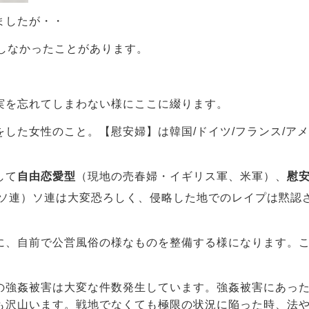
ましたが・・
しなかったことがあります。
実を忘れてしまわない様にここに綴ります。
した女性のこと。【慰安婦】は韓国/ドイツ/フランス/アメ
して
自由恋愛型
（現地の売春婦・イギリス軍、米軍）、
慰
ソ連）ソ連は大変恐ろしく、侵略した地でのレイプは黙認
に、自前で公営風俗の様なものを整備する様になります。
の強姦被害は大変な件数発生しています。強姦被害にあっ
も沢山います。戦地でなくても極限の状況に陥った時、法