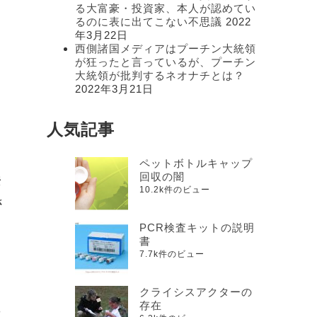
る大富豪・投資家、本人が認めてい
るのに表に出てこない不思議
2022
年3月22日
西側諸国メディアはプーチン大統領
が狂ったと言っているが、プーチン
大統領が批判するネオナチとは？
2022年3月21日
人気記事
ペットボトルキャップ
回収の闇
安
10.2k件のビュー
さ
PCR検査キットの説明
書
こ
7.7k件のビュー
クライシスアクターの
た
存在
や