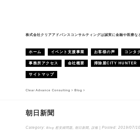
株式会社クリアアドバンスコンサルティングは誠実に金融や医療な
ホーム
イベント支援事業
お客様の声
コンタ
事務所アクセス
会社概要
掃除屋CITY HUNTER
サイトマップ
Clear Advance Consulting
Blog
朝日新聞
Category:
,
,
| Posted:
2019/07/1
Blog
慰安婦問題
朝日新聞
誤報