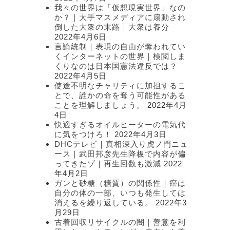
我々の世界は「仮想現実世界」なの
か？｜大手マスメディアに扇動され
倒した大衆の末路｜大衆は養分
2022年4月6日
言論統制｜表現の自由が奪われてい
くインターネットの世界｜検閲しま
くりなのは日本国憲法違反では？
2022年4月5日
使途不明なチャリティに加担するこ
とで、誰かの命を奪う可能性がある
ことを理解しましょう。
2022年4月
4日
快適すぎるオイルヒーターの電気代
に気をつけろ！
2022年4月3日
DHCテレビ｜真相深入り虎ノ門ニュ
ース｜武田邦彦先生降板で内容が偏
ってきたゾ｜再生回数も激減
2022
年4月2日
ガンと砂糖（糖質）の関係性｜癌は
自分の体の一部、いつも発生しては
消えるを繰り返している。
2022年3
月29日
古着回収リサイクルの闇｜善意を利