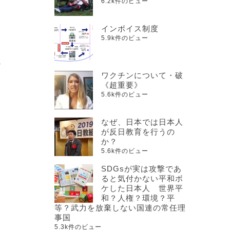
6.2k件のビュー
インボイス制度
と
5.9k件のビュー
の
ワクチンについて・破
ん
《超重要》
5.6k件のビュー
東
なぜ、日本では日本人
、
が反日教育を行うの
か？
5.6k件のビュー
SDGsが実は攻撃であ
し
ると気付かない平和ボ
ケした日本人 世界平
和？人権？環境？平
等？武力を放棄しない国連の常任理
事国
5.3k件のビュー