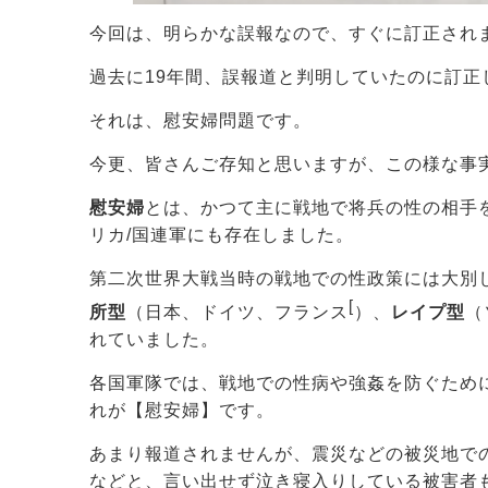
今回は、明らかな誤報なので、すぐに訂正され
過去に19年間、誤報道と判明していたのに訂正
それは、慰安婦問題です。
今更、皆さんご存知と思いますが、この様な事
慰安婦
とは、かつて主に戦地で将兵の性の相手を
リカ/国連軍にも存在しました。
第二次世界大戦当時の戦地での性政策には大別
[
所型
（日本、ドイツ、フランス
）、
レイプ型
（
れていました。
各国軍隊では、戦地での性病や強姦を防ぐため
れが【慰安婦】です。
あまり報道されませんが、震災などの被災地で
などと、言い出せず泣き寝入りしている被害者