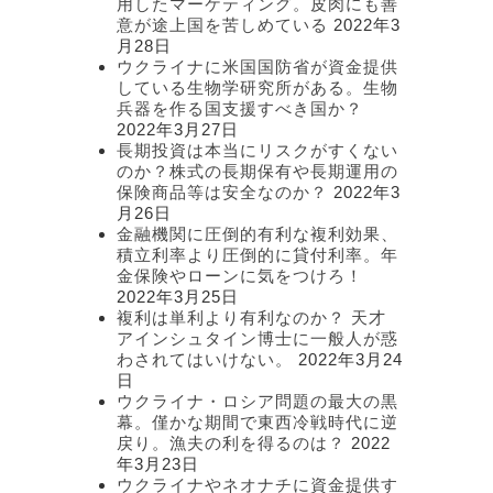
用したマーケティング。皮肉にも善
意が途上国を苦しめている
2022年3
月28日
ウクライナに米国国防省が資金提供
している生物学研究所がある。生物
兵器を作る国支援すべき国か？
2022年3月27日
長期投資は本当にリスクがすくない
のか？株式の長期保有や長期運用の
保険商品等は安全なのか？
2022年3
月26日
金融機関に圧倒的有利な複利効果、
積立利率より圧倒的に貸付利率。年
金保険やローンに気をつけろ！
2022年3月25日
複利は単利より有利なのか？ 天才
アインシュタイン博士に一般人が惑
わされてはいけない。
2022年3月24
日
ウクライナ・ロシア問題の最大の黒
幕。僅かな期間で東西冷戦時代に逆
戻り。漁夫の利を得るのは？
2022
年3月23日
ウクライナやネオナチに資金提供す