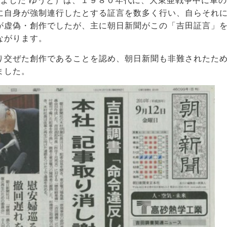
（よしだ ゆうと）は、１９８０年代に、大東亜戦争中に軍の
に自身が強制連行したとする証言を数多く行い、自らそれ
が虚偽・創作でしたが、主に朝日新聞がこの「吉田証言」
ながります。
り交ぜた創作であることを認め、朝日新聞も非難されたた
ました。