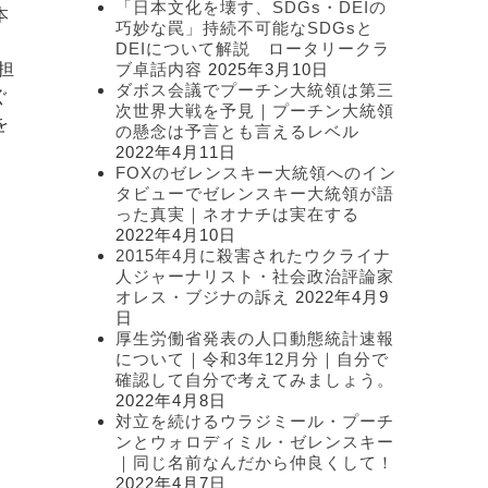
「日本文化を壊す、SDGs・DEIの
本
ー
巧妙な罠」持続不可能なSDGsと
。
DEIについて解説 ロータリークラ
担
ブ卓話内容
2025年3月10日
ダボス会議でプーチン大統領は第三
ぐ
次世界大戦を予見｜プーチン大統領
を
の懸念は予言とも言えるレベル
2022年4月11日
FOXのゼレンスキー大統領へのイン
タビューでゼレンスキー大統領が語
った真実｜ネオナチは実在する
2022年4月10日
2015年4月に殺害されたウクライナ
人ジャーナリスト・社会政治評論家
オレス・ブジナの訴え
2022年4月9
日
厚生労働省発表の人口動態統計速報
について｜令和3年12月分｜自分で
確認して自分で考えてみましょう。
2022年4月8日
対立を続けるウラジミール・プーチ
ンとウォロディミル・ゼレンスキー
｜同じ名前なんだから仲良くして！
2022年4月7日