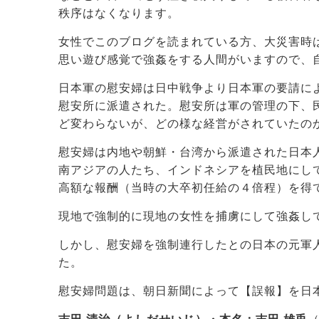
秩序はなくなります。
女性でこのブログを読まれている方、大災害時
思い遊び感覚で強姦をする人間がいますので、
日本軍の慰安婦は日中戦争より日本軍の要請に
慰安所に派遣された。慰安所は軍の管理の下、
ど変わらないが、どの様な経営がされていたの
慰安婦は内地や朝鮮・台湾から派遣された日本
南アジアの人たち、インドネシアを植民地にし
高額な報酬（当時の大卒初任給の４倍程）を得
現地で強制的に現地の女性を捕虜にして強姦し
しかし、慰安婦を強制連行したとの日本の元軍
た。
慰安婦問題は、朝日新聞によって【誤報】を日