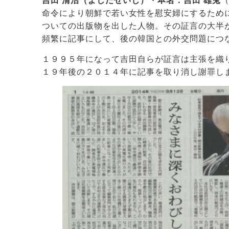
吉田 清治（よしだせいじ）・本名：吉田 雄兎
命令により朝鮮で若い女性を慰安婦にするため
ついての出版物を出した人物。その証言の大半
頻繁に記事にして、後の韓国との外交問題につ
１９９５年になって吉田自らが証言は主張を織
１９年後の２０１４年に記事を取り消し謝罪し