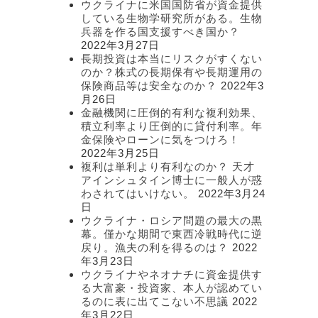
ウクライナに米国国防省が資金提供
している生物学研究所がある。生物
兵器を作る国支援すべき国か？
2022年3月27日
長期投資は本当にリスクがすくない
のか？株式の長期保有や長期運用の
保険商品等は安全なのか？
2022年3
月26日
金融機関に圧倒的有利な複利効果、
積立利率より圧倒的に貸付利率。年
金保険やローンに気をつけろ！
2022年3月25日
複利は単利より有利なのか？ 天才
アインシュタイン博士に一般人が惑
わされてはいけない。
2022年3月24
日
ウクライナ・ロシア問題の最大の黒
幕。僅かな期間で東西冷戦時代に逆
戻り。漁夫の利を得るのは？
2022
年3月23日
ウクライナやネオナチに資金提供す
る大富豪・投資家、本人が認めてい
るのに表に出てこない不思議
2022
年3月22日