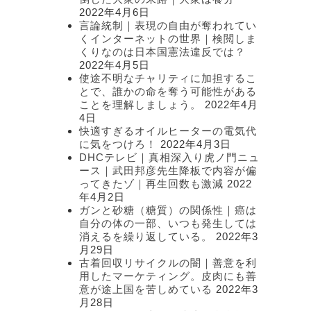
2022年4月6日
言論統制｜表現の自由が奪われてい
くインターネットの世界｜検閲しま
くりなのは日本国憲法違反では？
2022年4月5日
使途不明なチャリティに加担するこ
とで、誰かの命を奪う可能性がある
ことを理解しましょう。
2022年4月
4日
快適すぎるオイルヒーターの電気代
に気をつけろ！
2022年4月3日
DHCテレビ｜真相深入り虎ノ門ニュ
ース｜武田邦彦先生降板で内容が偏
ってきたゾ｜再生回数も激減
2022
年4月2日
ガンと砂糖（糖質）の関係性｜癌は
自分の体の一部、いつも発生しては
消えるを繰り返している。
2022年3
月29日
古着回収リサイクルの闇｜善意を利
用したマーケティング。皮肉にも善
意が途上国を苦しめている
2022年3
月28日