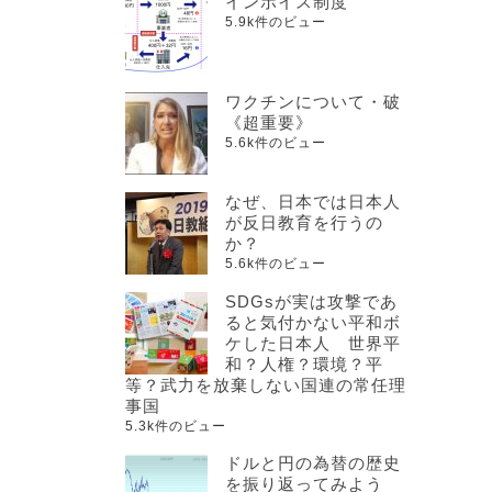
インボイス制度
5.9k件のビュー
ワクチンについて・破
《超重要》
5.6k件のビュー
なぜ、日本では日本人
が反日教育を行うの
か？
5.6k件のビュー
SDGsが実は攻撃であ
ると気付かない平和ボ
ケした日本人 世界平
和？人権？環境？平
等？武力を放棄しない国連の常任理
事国
5.3k件のビュー
ドルと円の為替の歴史
を振り返ってみよう