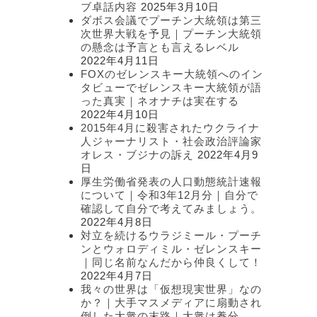
ブ卓話内容
2025年3月10日
ダボス会議でプーチン大統領は第三
次世界大戦を予見｜プーチン大統領
の懸念は予言とも言えるレベル
2022年4月11日
FOXのゼレンスキー大統領へのイン
タビューでゼレンスキー大統領が語
った真実｜ネオナチは実在する
2022年4月10日
2015年4月に殺害されたウクライナ
人ジャーナリスト・社会政治評論家
オレス・ブジナの訴え
2022年4月9
日
厚生労働省発表の人口動態統計速報
について｜令和3年12月分｜自分で
確認して自分で考えてみましょう。
2022年4月8日
対立を続けるウラジミール・プーチ
ンとウォロディミル・ゼレンスキー
｜同じ名前なんだから仲良くして！
2022年4月7日
我々の世界は「仮想現実世界」なの
か？｜大手マスメディアに扇動され
倒した大衆の末路｜大衆は養分