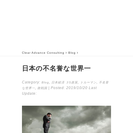
Clear Advance Consulting
Blog
日本の不名誉な世界一
Category:
,
,
,
Blog
日本経済
３S政策
トルーマン
不名誉
,
| Posted:
2019/10/20
Last
な世界一
敗戦国
Update: