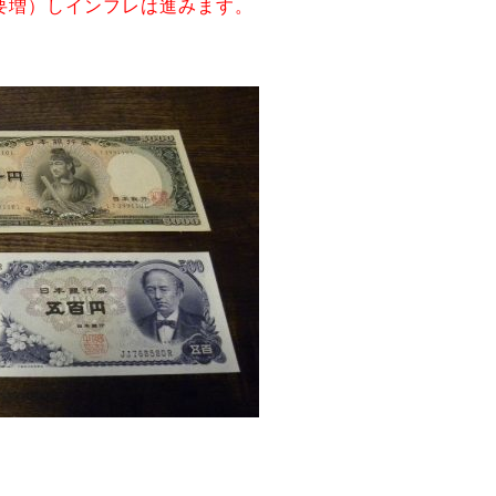
要増）しインフレは進みます。
。