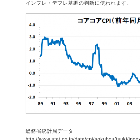
インフレ・デフレ基調の判断に使われます。
総務省統計局データ
http://www.stat.go.jp/data/cpi/sokuhou/tsuki/inde