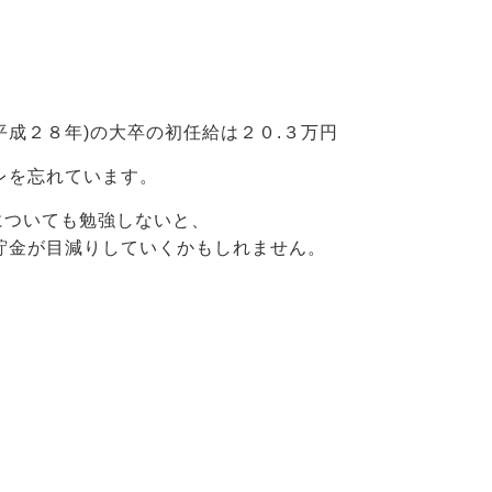
成２８年)の大卒の初任給は２０.３万円
レを忘れています。
についても勉強しないと、
貯金が目減りしていくかもしれません。