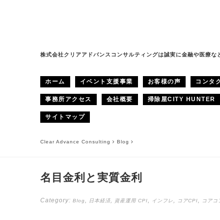
株式会社クリアアドバンスコンサルティングは誠実に金融や医療な
ホーム
イベント支援事業
お客様の声
コンタ
事務所アクセス
会社概要
掃除屋CITY HUNTER
サイトマップ
Clear Advance Consulting
Blog
名目金利と実質金利
Category:
,
,
,
,
,
Blog
日本経済
資産運用
CPI
インフレ
コアCPI
コアコア