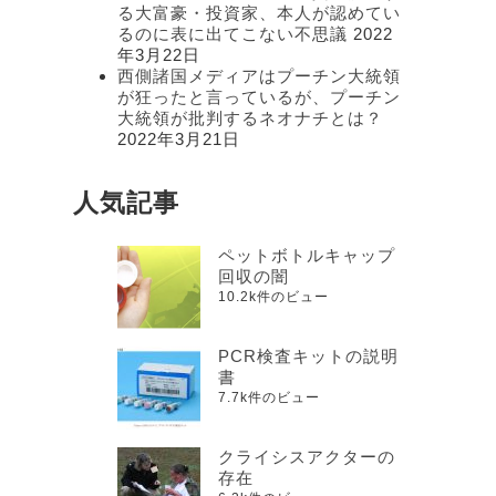
る大富豪・投資家、本人が認めてい
るのに表に出てこない不思議
2022
。
年3月22日
西側諸国メディアはプーチン大統領
が狂ったと言っているが、プーチン
大統領が批判するネオナチとは？
2022年3月21日
、
人気記事
ペットボトルキャップ
回収の闇
10.2k件のビュー
PCR検査キットの説明
書
7.7k件のビュー
クライシスアクターの
存在