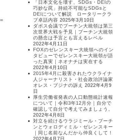
「日本文化を壊す、SDGs・DEIの
ま
ー
巧妙な罠」持続不可能なSDGsと
実
DEIについて解説 ロータリークラ
＝
ブ卓話内容
2025年3月10日
ダボス会議でプーチン大統領は第三
次世界大戦を予見｜プーチン大統領
の懸念は予言とも言えるレベル
2022年4月11日
FOXのゼレンスキー大統領へのイン
タビューでゼレンスキー大統領が語
った真実｜ネオナチは実在する
2022年4月10日
2015年4月に殺害されたウクライナ
人ジャーナリスト・社会政治評論家
オレス・ブジナの訴え
2022年4月9
日
厚生労働省発表の人口動態統計速報
について｜令和3年12月分｜自分で
確認して自分で考えてみましょう。
2022年4月8日
対立を続けるウラジミール・プーチ
ンとウォロディミル・ゼレンスキー
｜同じ名前なんだから仲良くして！
2022年4月7日