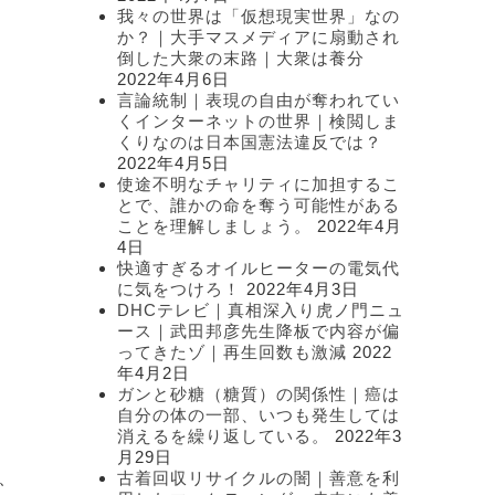
我々の世界は「仮想現実世界」なの
。
か？｜大手マスメディアに扇動され
倒した大衆の末路｜大衆は養分
2022年4月6日
言論統制｜表現の自由が奪われてい
くインターネットの世界｜検閲しま
くりなのは日本国憲法違反では？
2022年4月5日
使途不明なチャリティに加担するこ
とで、誰かの命を奪う可能性がある
ことを理解しましょう。
2022年4月
4日
快適すぎるオイルヒーターの電気代
に気をつけろ！
2022年4月3日
DHCテレビ｜真相深入り虎ノ門ニュ
ース｜武田邦彦先生降板で内容が偏
ってきたゾ｜再生回数も激減
2022
年4月2日
ガンと砂糖（糖質）の関係性｜癌は
自分の体の一部、いつも発生しては
消えるを繰り返している。
2022年3
月29日
、
古着回収リサイクルの闇｜善意を利