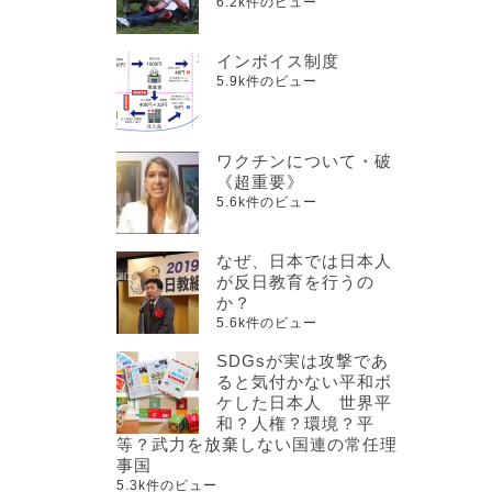
6.2k件のビュー
インボイス制度
5.9k件のビュー
ワクチンについて・破
《超重要》
5.6k件のビュー
なぜ、日本では日本人
が反日教育を行うの
か？
5.6k件のビュー
SDGsが実は攻撃であ
ると気付かない平和ボ
ケした日本人 世界平
和？人権？環境？平
等？武力を放棄しない国連の常任理
事国
5.3k件のビュー