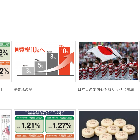
利
消費税の闇
日本人の愛国心を取り戻せ（前編）