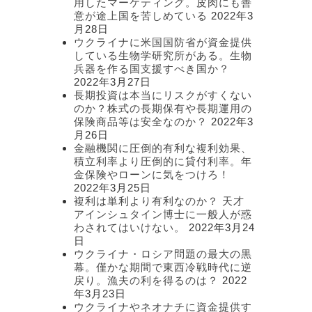
用したマーケティング。皮肉にも善
意が途上国を苦しめている
2022年3
月28日
ウクライナに米国国防省が資金提供
している生物学研究所がある。生物
兵器を作る国支援すべき国か？
2022年3月27日
長期投資は本当にリスクがすくない
のか？株式の長期保有や長期運用の
保険商品等は安全なのか？
2022年3
月26日
金融機関に圧倒的有利な複利効果、
積立利率より圧倒的に貸付利率。年
金保険やローンに気をつけろ！
2022年3月25日
複利は単利より有利なのか？ 天才
アインシュタイン博士に一般人が惑
わされてはいけない。
2022年3月24
日
ウクライナ・ロシア問題の最大の黒
幕。僅かな期間で東西冷戦時代に逆
戻り。漁夫の利を得るのは？
2022
年3月23日
ウクライナやネオナチに資金提供す