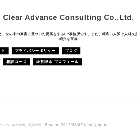
Clear Advance Consulting Co.,Ltd.
ど、世の中の真実に基づいた提案をするFP事務所です。また、幅広い人脈で人材支
紹介を実施
クト
プライバシーポリシー
ブログ
相談コース
経営理念 プロフィール
,
,
| Posted:
2017/08/07
Last Update:
 CPI
名目金利
実質金利