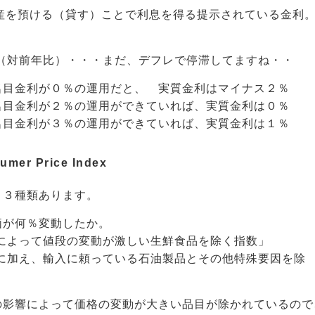
産を預ける（貸す）ことで利息を得る提示されている金利
 （対前年比）・・・まだ、デフレで停滞してますね・・
名目金利が０％の運用だと、 実質金利はマイナス２％
名目金利が２％の運用ができていれば、実質金利は０％
名目金利が３％の運用ができていれば、実質金利は１％
 Price Index
と３種類あります。
価が何％変動したか。
どによって値段の変動が激しい生鮮食品を除く指数」
食品に加え、輸入に頼っている石油製品とその他特殊要因を除
の影響によって価格の変動が大きい品目が除かれているので