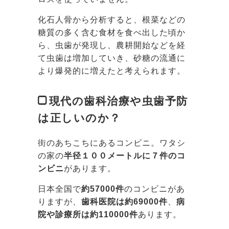
化石人骨から分析すると、根菜などの
糖質の多く含む食材を食べ出した頃か
ら、虫歯が発現し、農耕開始などを経
て虫歯は増加していき、砂糖の流通に
より爆発的に増えたと考えられます。
現代の歯科治療や虫歯予防
は正しいのか？
街のあちこちにあるコンビニ。ワタシ
の家の
半径１００メートルに７件のコ
ンビニ
があります。
日本全国で
約57000件
のコンビニがあ
りますが、
歯科医院は約69000件
、
病
院や診療所は約110000件
あります。