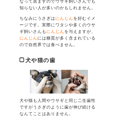
なって居ますのでウサギ飼いさんでも
知らない人が多いのかもしれません。
ちなみにうさぎは
にんじん
を好むイメ
ージです。実際にワタシや多くのウサ
ギ飼いさんも
にんじん
を与えますが、
にんじん
には糖質が多く含まれている
ので自然界では食べません。
犬や猫の歯
犬や猫も人間やウサギと同じ二生歯性
ですがうさぎのように歯が伸び続ける
なんてことはありません。