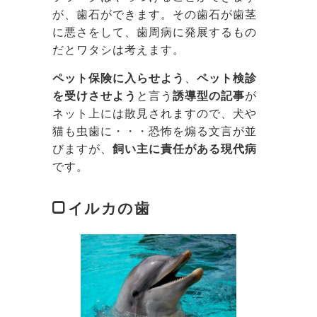
が、歯石ができます。その歯石が歯茎
に悪さをして、歯周病に発展するもの
だとワタシは考えます。
ペット保険に入らせよう
、
ペット検診
を受けさせよう
と言う
誘導型の記事
が
ネット上には散見されますので、犬や
猫も虫歯に・・・恐怖を煽る文言が並
びますが、
飼い主に責任がある現代病
です。
イルカの歯