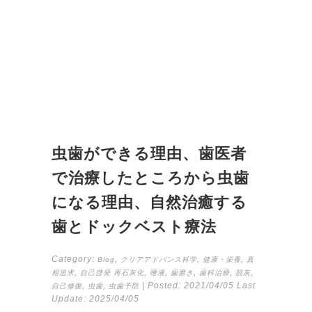
虫歯ができる理由、歯医者
で治療したところから虫歯
になる理由、自然治癒する
歯とドックベスト療法
Category:
,
,
,
Blog
クリアアドバンス科学
健康・栄養
真
,
,
,
,
,
,
相追求
自己啓発
再石灰化
唾液
歯磨き
歯科治療
脱灰
,
,
| Posted:
2021/04/05
Last
自己修復
虫歯
虫歯予防
Update:
2025/04/05