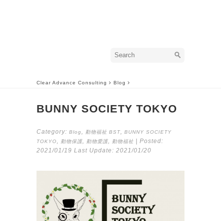
Clear Advance Consulting
Blog
BUNNY SOCIETY TOKYO
Category:
,
,
Blog
動物福祉
BST
BUNNY SOCIETY
,
,
,
| Posted:
TOKYO
動物保護
動物愛護
動物福祉
2021/01/19
Last Update:
2021/01/20