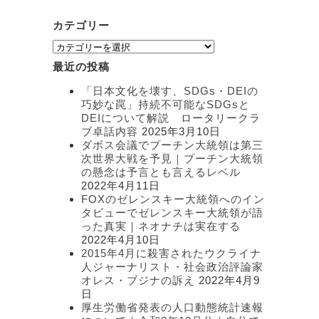
カテゴリー
カ
テ
最近の投稿
ゴ
リ
「日本文化を壊す、SDGs・DEIの
ー
巧妙な罠」持続不可能なSDGsと
DEIについて解説 ロータリークラ
ブ卓話内容
2025年3月10日
ダボス会議でプーチン大統領は第三
次世界大戦を予見｜プーチン大統領
の懸念は予言とも言えるレベル
2022年4月11日
FOXのゼレンスキー大統領へのイン
タビューでゼレンスキー大統領が語
った真実｜ネオナチは実在する
2022年4月10日
2015年4月に殺害されたウクライナ
人ジャーナリスト・社会政治評論家
オレス・ブジナの訴え
2022年4月9
日
厚生労働省発表の人口動態統計速報