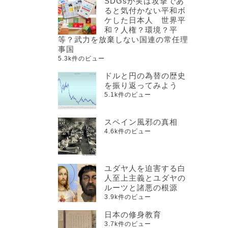
SDGsが実は攻撃であ
ると気付かない平和ボ
ケした日本人 世界平
和？人権？環境？平
等？武力を放棄しない国連の常任理
事国
5.3k件のビュー
ドルと円の為替の歴史
を振り返ってみよう
5.1k件のビュー
スペイン風邪の真相
4.6k件のビュー
ユダヤ人を迫害する白
人至上主義とユダヤの
ルーツと諸悪の根源
3.9k件のビュー
日本の修身教育
3.7k件のビュー