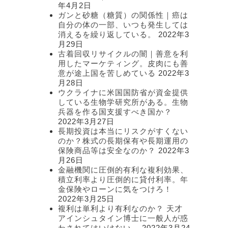
年4月2日
ガンと砂糖（糖質）の関係性｜癌は
自分の体の一部、いつも発生しては
消えるを繰り返している。
2022年3
月29日
古着回収リサイクルの闇｜善意を利
用したマーケティング。皮肉にも善
意が途上国を苦しめている
2022年3
月28日
ウクライナに米国国防省が資金提供
している生物学研究所がある。生物
兵器を作る国支援すべき国か？
2022年3月27日
長期投資は本当にリスクがすくない
のか？株式の長期保有や長期運用の
保険商品等は安全なのか？
2022年3
月26日
金融機関に圧倒的有利な複利効果、
積立利率より圧倒的に貸付利率。年
金保険やローンに気をつけろ！
2022年3月25日
複利は単利より有利なのか？ 天才
アインシュタイン博士に一般人が惑
わされてはいけない。
2022年3月24