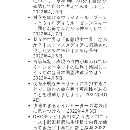
について｜令和3年12月分｜自分で
確認して自分で考えてみましょう。
2022年4月8日
対立を続けるウラジミール・プーチ
ンとウォロディミル・ゼレンスキー
｜同じ名前なんだから仲良くして！
2022年4月7日
我々の世界は「仮想現実世界」なの
か？｜大手マスメディアに扇動され
倒した大衆の末路｜大衆は養分
2022年4月6日
言論統制｜表現の自由が奪われてい
くインターネットの世界｜検閲しま
くりなのは日本国憲法違反では？
2022年4月5日
使途不明なチャリティに加担するこ
とで、誰かの命を奪う可能性がある
ことを理解しましょう。
2022年4月
4日
快適すぎるオイルヒーターの電気代
に気をつけろ！
2022年4月3日
DHCテレビ｜真相深入り虎ノ門ニュ
ース｜武田邦彦先生降板で内容が偏
ってきたゾ｜再生回数も激減
2022