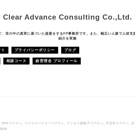
Clear Advance Consulting Co.,Ltd.
ど、世の中の真実に基づいた提案をするFP事務所です。また、幅広い人脈で人材支
紹介を実施
クト
プライバシーポリシー
ブログ
相談コース
経営理念 プロフィール
,
,
,
,
,
RNAワクチン
ウイルスベクターワクチン
ウイルス様粒子ワクチン
不活化ワクチン
生
ate: