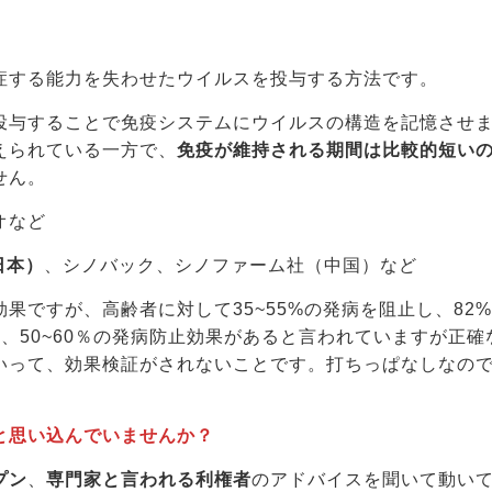
症する能力を失わせたウイルスを投与する方法です。
投与することで免疫システムにウイルスの構造を記憶させ
えられている一方で、
免疫が維持される期間は比較的短い
せん。
オなど
日本）
、シノバック、シノファーム社（中国）など
果ですが、高齢者に対して35~55%の発病を阻止し、82%
、50~60％の発病防止効果があると言われていますが正確
いって、効果検証がされないことです。打ちっぱなしなの
と思い込んでいませんか？
プン
、
専門家と言われる利権者
のアドバイスを聞いて動い