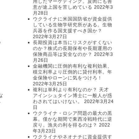
用したマーケティング。皮肉にも善
意が途上国を苦しめている
2022年3
月28日
ウクライナに米国国防省が資金提供
している生物学研究所がある。生物
兵器を作る国支援すべき国か？
ま
2022年3月27日
の
長期投資は本当にリスクがすくない
のか？株式の長期保有や長期運用の
保険商品等は安全なのか？
2022年3
月26日
金融機関に圧倒的有利な複利効果、
積立利率より圧倒的に貸付利率。年
金保険やローンに気をつけろ！
2022年3月25日
複利は単利より有利なのか？ 天才
な
アインシュタイン博士に一般人が惑
わされてはいけない。
2022年3月24
で
日
ウクライナ・ロシア問題の最大の黒
幕。僅かな期間で東西冷戦時代に逆
戻り。漁夫の利を得るのは？
2022
年3月23日
て
ウクライナやネオナチに資金提供す