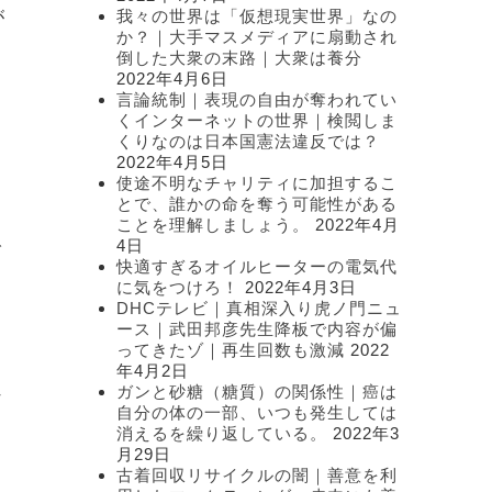
我々の世界は「仮想現実世界」なの
が
か？｜大手マスメディアに扇動され
倒した大衆の末路｜大衆は養分
2022年4月6日
言論統制｜表現の自由が奪われてい
くインターネットの世界｜検閲しま
くりなのは日本国憲法違反では？
2022年4月5日
し
使途不明なチャリティに加担するこ
とで、誰かの命を奪う可能性がある
ことを理解しましょう。
2022年4月
4日
で
快適すぎるオイルヒーターの電気代
に気をつけろ！
2022年4月3日
DHCテレビ｜真相深入り虎ノ門ニュ
。
ース｜武田邦彦先生降板で内容が偏
ってきたゾ｜再生回数も激減
2022
年4月2日
れ
ガンと砂糖（糖質）の関係性｜癌は
自分の体の一部、いつも発生しては
消えるを繰り返している。
2022年3
月29日
古着回収リサイクルの闇｜善意を利