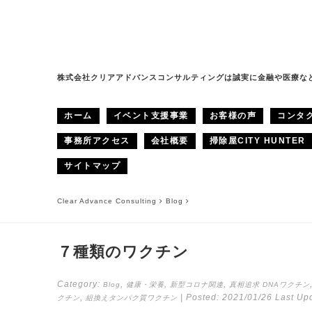
株式会社クリアアドバンスコンサルティングは誠実に金融や医療な
ホーム
イベント支援事業
お客様の声
コンタ
事務所アクセス
会社概要
掃除屋CITY HUNTER
サイトマップ
Clear Advance Consulting
Blog
７種類のワクチン
Category:
,
,
,
Blog
健康・栄養
新型コロナ関連
真相追求
DNAワクチン
,
| Posted:
2021/01/26
Last Upd
クチン
組換えタンパク質ワクチン