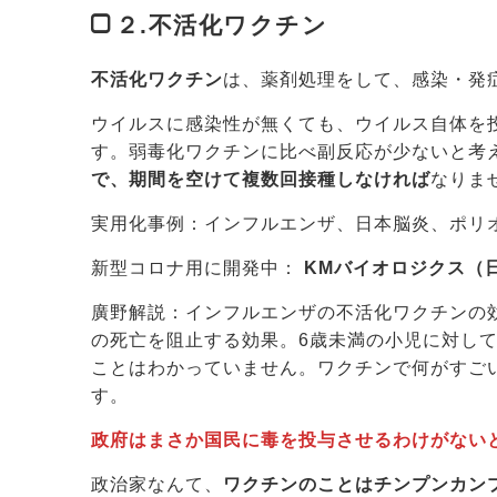
２.
不活化ワクチン
不活化ワクチン
は、薬剤処理をして、感染・発
ウイルスに感染性が無くても、ウイルス自体を
す。弱毒化ワクチンに比べ副反応が少ないと考
で、期間を空けて複数回接種しなければ
なりま
実用化事例：インフルエンザ、日本脳炎、ポリ
新型コロナ用に開発中：
KMバイオロジクス（
廣野解説：インフルエンザの不活化ワクチンの効
の死亡を阻止する効果。6歳未満の小児に対して
ことはわかっていません。ワクチンで何がすご
す。
政府はまさか国民に毒を投与させるわけがない
政治家なんて、
ワクチンのことはチンプンカン