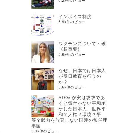
6.2k件のビュー
インボイス制度
5.9k件のビュー
ワクチンについて・破
《超重要》
5.6k件のビュー
なぜ、日本では日本人
が反日教育を行うの
か？
5.6k件のビュー
SDGsが実は攻撃であ
ると気付かない平和ボ
ケした日本人 世界平
和？人権？環境？平
等？武力を放棄しない国連の常任理
そ
事国
反
5.3k件のビュー