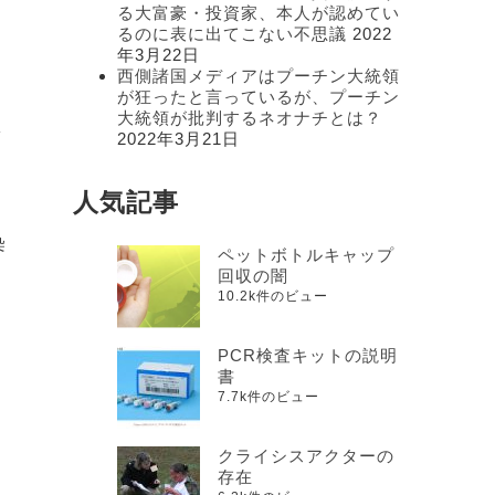
る大富豪・投資家、本人が認めてい
るのに表に出てこない不思議
2022
年3月22日
西側諸国メディアはプーチン大統領
が狂ったと言っているが、プーチン
大統領が批判するネオナチとは？
体
2022年3月21日
人気記事
染
ペットボトルキャップ
回収の闇
10.2k件のビュー
PCR検査キットの説明
書
7.7k件のビュー
クライシスアクターの
存在