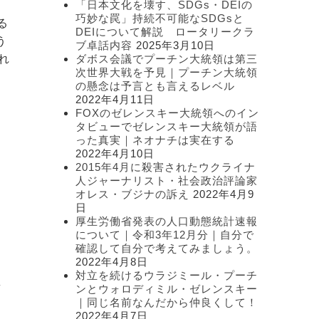
「日本文化を壊す、SDGs・DEIの
ー
巧妙な罠」持続不可能なSDGsと
る
DEIについて解説 ロータリークラ
う
ブ卓話内容
2025年3月10日
れ
ダボス会議でプーチン大統領は第三
次世界大戦を予見｜プーチン大統領
の懸念は予言とも言えるレベル
2022年4月11日
FOXのゼレンスキー大統領へのイン
タビューでゼレンスキー大統領が語
った真実｜ネオナチは実在する
2022年4月10日
2015年4月に殺害されたウクライナ
人ジャーナリスト・社会政治評論家
オレス・ブジナの訴え
2022年4月9
日
厚生労働省発表の人口動態統計速報
。
について｜令和3年12月分｜自分で
確認して自分で考えてみましょう。
2022年4月8日
対立を続けるウラジミール・プーチ
毒
ンとウォロディミル・ゼレンスキー
｜同じ名前なんだから仲良くして！
2022年4月7日