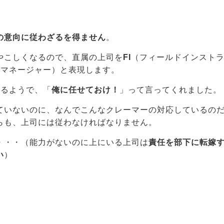
の意向に従わざるを得ません
。
やこしくなるので、直属の上司を
FI
（フィールドインスト
ルマネージャー）と表現します。
あるようで、「
俺に任せておけ！
」って言ってくれました。
ていないのに、なんでこんなクレーマーの対応しているの
らも、上司には従わなければなりません。
・・・（能力がないのに上にいる上司は
責任を部下に転嫁
い
）