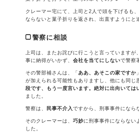
クレーマー宅にて、上司と2人で頭を下げるも
ならないと菓子折りを返され、出直すようにと
警察に相談
上司は、またお詫びに行こうと言っていますが
事に納得がいかず、
会社を当てにしない
で警察
その警部補さんは、「
ああ、あそこの家ですか
が加えられる可能性もありますし、他にも同じ
段です、もう一度言います。絶対に出向いては
ました。
警察は、
民事不介入
ですから、刑事事件になら
そのクレーマーは、
巧妙
に刑事事件にならない
した。