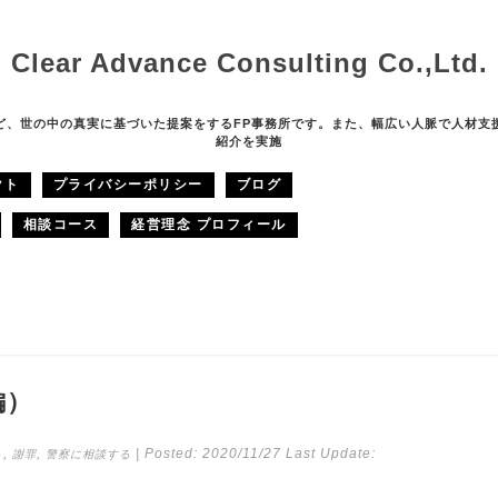
Clear Advance Consulting Co.,Ltd.
ど、世の中の真実に基づいた提案をするFP事務所です。また、幅広い人脈で人材支
紹介を実施
クト
プライバシーポリシー
ブログ
相談コース
経営理念 プロフィール
編）
,
,
| Posted:
2020/11/27
Last Update:
う
謝罪
警察に相談する