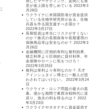
用したマーケティング。皮肉にも善
意が途上国を苦しめている
2022年3
に
月28日
ウクライナに米国国防省が資金提供
している生物学研究所がある。生物
兵器を作る国支援すべき国か？
2022年3月27日
長期投資は本当にリスクがすくない
のか？株式の長期保有や長期運用の
う
保険商品等は安全なのか？
2022年3
月26日
金融機関に圧倒的有利な複利効果、
積立利率より圧倒的に貸付利率。年
害
金保険やローンに気をつけろ！
手
2022年3月25日
れ
複利は単利より有利なのか？ 天才
アインシュタイン博士に一般人が惑
わされてはいけない。
2022年3月24
日
ウクライナ・ロシア問題の最大の黒
幕。僅かな期間で東西冷戦時代に逆
ま
戻り。漁夫の利を得るのは？
2022
年3月23日
ウクライナやネオナチに資金提供す