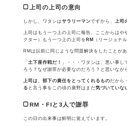
上司の上司の意向
しかし、ワタシは
サラリーマン
ですから、
上司
上司はもう一つ上の上司に報告。ここからはや
クター）もう一つ上の上司を
RM
（リージョナ
RMは以前に同じような問題解決をしたことが
「
土下座作戦だ！
」・・・ワタシは、悪い事し
ろう？なぜ謝罪が必要なのだろう？と思いなが
上司は、部下の責任をとってくれるもの
だから
る
と言う事をこの頃の廣野はまだ
気づいていな
RM・FIと3人で謝罪
この日の出来事は鮮明に覚えています。