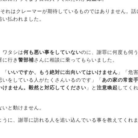
、それはクレーマーが期待しているものではありません。話
追い払われました。
、ワタシは
何も悪い事をしていない
のに、謝罪に何度も伺
署に行き
警部補
さんに相談に乗ってもらいました。
」「
いいですか、もう絶対に出向いてはいけません
」「危
思いをしている人がたくさんいるのです」「
あの家の常套
いけません。毅然と対応してください
」と
注意喚起
してく
ないと動けません。
ように、謝罪に訪れる人を追い込んでいる事を教えてくれ