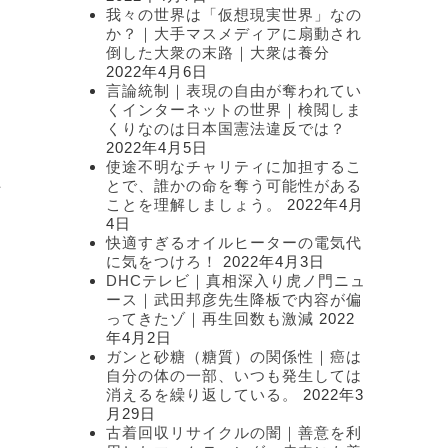
我々の世界は「仮想現実世界」なの
か？｜大手マスメディアに扇動され
倒した大衆の末路｜大衆は養分
2022年4月6日
と
言論統制｜表現の自由が奪われてい
くインターネットの世界｜検閲しま
くりなのは日本国憲法違反では？
2022年4月5日
使途不明なチャリティに加担するこ
上
とで、誰かの命を奪う可能性がある
ことを理解しましょう。
2022年4月
4日
快適すぎるオイルヒーターの電気代
に気をつけろ！
2022年4月3日
し
DHCテレビ｜真相深入り虎ノ門ニュ
ース｜武田邦彦先生降板で内容が偏
ってきたゾ｜再生回数も激減
2022
年4月2日
ガンと砂糖（糖質）の関係性｜癌は
自分の体の一部、いつも発生しては
消えるを繰り返している。
2022年3
月29日
古着回収リサイクルの闇｜善意を利