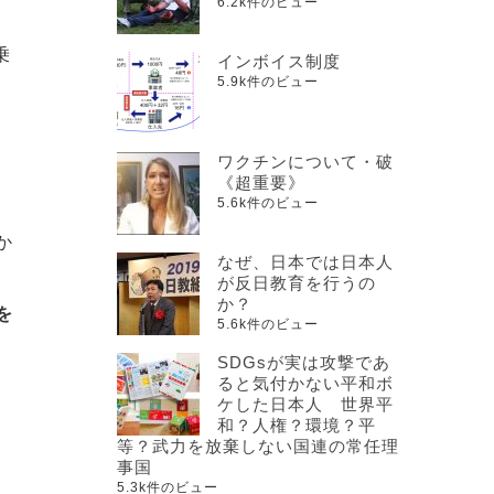
6.2k件のビュー
乗
インボイス制度
5.9k件のビュー
ワクチンについて・破
ま
《超重要》
5.6k件のビュー
か
なぜ、日本では日本人
が反日教育を行うの
か？
を
5.6k件のビュー
SDGsが実は攻撃であ
ると気付かない平和ボ
ケした日本人 世界平
和？人権？環境？平
等？武力を放棄しない国連の常任理
事国
5.3k件のビュー