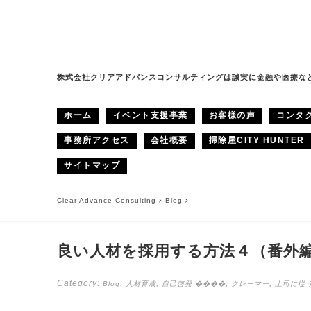
株式会社クリアアドバンスコンサルティングは誠実に金融や医療な
ホーム
イベント支援事業
お客様の声
コンタ
事務所アクセス
会社概要
掃除屋CITY HUNTER
サイトマップ
Clear Advance Consulting
Blog
良い人材を採用する方法４（番外
Category:
,
,
,
,
Blog
人材育成
自己啓発
����
クレーマー
上司に従