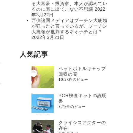
る大富豪・投資家、本人が認めてい
るのに表に出てこない不思議
2022
年3月22日
西側諸国メディアはプーチン大統領
が狂ったと言っているが、プーチン
大統領が批判するネオナチとは？
ラ
2022年3月21日
人気記事
だ
ペットボトルキャップ
回収の闇
10.2k件のビュー
す
PCR検査キットの説明
書
7.7k件のビュー
クライシスアクターの
存在