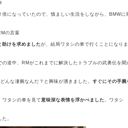
車
２倍になっていたので、慎ましい生活をしながら、BMWに
RMの言葉
と助けを求めました
が、結局ワタシの車で行くことになり
での道中、RMがこれまでに解決したトラブルの武勇伝を聞
体どんな凄腕なんだ？と興味が湧きました。
すぐにその手腕
、ワタシの車を見て
意味深な表情を浮かべました
。ワタシ
した。