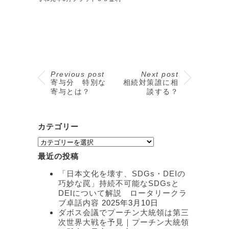
Previous post
Next post
寄与分 特別な
相続対策誰に相
寄与とは？
談する？
カテゴリー
カ
テ
最近の投稿
ゴ
リ
「日本文化を壊す、SDGs・DEIの
ー
巧妙な罠」持続不可能なSDGsと
DEIについて解説 ロータリークラ
ブ卓話内容
2025年3月10日
ダボス会議でプーチン大統領は第三
次世界大戦を予見｜プーチン大統領