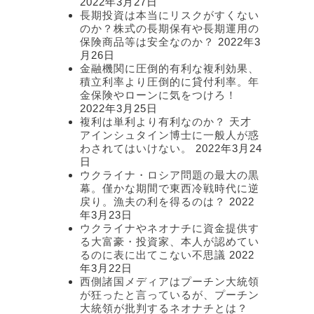
2022年3月27日
長期投資は本当にリスクがすくない
のか？株式の長期保有や長期運用の
保険商品等は安全なのか？
2022年3
月26日
金融機関に圧倒的有利な複利効果、
積立利率より圧倒的に貸付利率。年
金保険やローンに気をつけろ！
2022年3月25日
複利は単利より有利なのか？ 天才
アインシュタイン博士に一般人が惑
わされてはいけない。
2022年3月24
日
ウクライナ・ロシア問題の最大の黒
幕。僅かな期間で東西冷戦時代に逆
戻り。漁夫の利を得るのは？
2022
年3月23日
ウクライナやネオナチに資金提供す
る大富豪・投資家、本人が認めてい
るのに表に出てこない不思議
2022
年3月22日
西側諸国メディアはプーチン大統領
が狂ったと言っているが、プーチン
大統領が批判するネオナチとは？