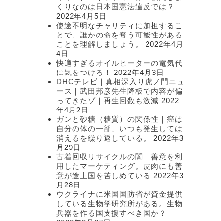
くりなのは日本国憲法違反では？
2022年4月5日
使途不明なチャリティに加担するこ
とで、誰かの命を奪う可能性がある
ことを理解しましょう。
2022年4月
4日
快適すぎるオイルヒーターの電気代
に気をつけろ！
2022年4月3日
DHCテレビ｜真相深入り虎ノ門ニュ
ース｜武田邦彦先生降板で内容が偏
ってきたゾ｜再生回数も激減
2022
年4月2日
ガンと砂糖（糖質）の関係性｜癌は
自分の体の一部、いつも発生しては
消えるを繰り返している。
2022年3
月29日
古着回収リサイクルの闇｜善意を利
用したマーケティング。皮肉にも善
意が途上国を苦しめている
2022年3
月28日
ウクライナに米国国防省が資金提供
している生物学研究所がある。生物
兵器を作る国支援すべき国か？