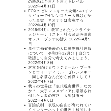
の懸念は予言とも言えるレベル
2022年4月11日
FOXのゼレンスキー大統領へのイン
タビューでゼレンスキー大統領が語
った真実｜ネオナチは実在する
2022年4月10日
2015年4月に殺害されたウクライナ
人ジャーナリスト・社会政治評論家
オレス・ブジナの訴え
2022年4月9
日
厚生労働省発表の人口動態統計速報
について｜令和3年12月分｜自分で
確認して自分で考えてみましょう。
2022年4月8日
対立を続けるウラジミール・プーチ
ンとウォロディミル・ゼレンスキー
｜同じ名前なんだから仲良くして！
2022年4月7日
我々の世界は「仮想現実世界」なの
か？｜大手マスメディアに扇動され
倒した大衆の末路｜大衆は養分
2022年4月6日
言論統制｜表現の自由が奪われてい
くインターネットの世界｜検閲しま