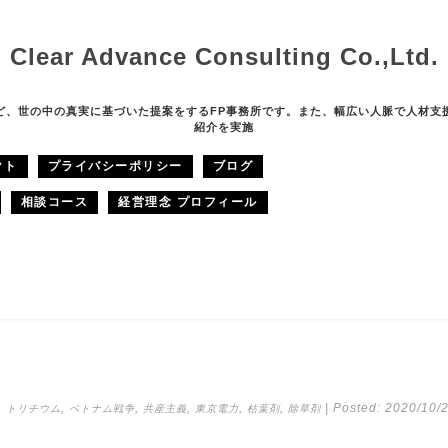
Clear Advance Consulting Co.,Ltd.
ど、世の中の真実に基づいた提案をするFP事務所です。また、幅広い人脈で人材支
紹介を実施
クト
プライバシーポリシー
ブログ
相談コース
経営理念 プロフィール
,
,
,
,
,
,
| Posted:
2020/10/
トリチウム
ベトナム戦争
共産主義
東京電力
枯葉剤
除草剤