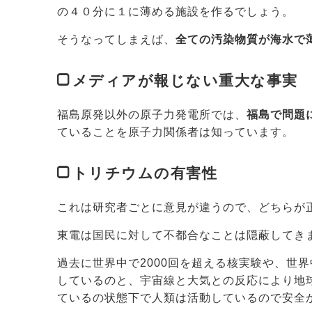
の４０分に１に薄める施設を作るでしょう。
そうなってしまえば、
全ての汚染物質が海水で
メディアが報じない重大な事実
福島原発以外の原子力発電所では、
福島で問題
ていることを原子力関係者は知っています。
トリチウムの有害性
これは研究者ごとに意見が違うので、どちらが
東電は国民に対して不都合なことは隠蔽してき
過去に世界中で2000回を超える核実験や、世
しているのと、宇宙線と大気との反応により地球
ているの状態下で人類は活動しているので安全