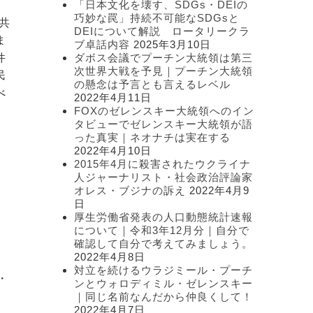
「日本文化を壊す、SDGs・DEIの
ー
巧妙な罠」持続不可能なSDGsと
共
DEIについて解説 ロータリークラ
ま
ブ卓話内容
2025年3月10日
件
ダボス会議でプーチン大統領は第三
次世界大戦を予見｜プーチン大統領
民
の懸念は予言とも言えるレベル
べ
2022年4月11日
FOXのゼレンスキー大統領へのイン
タビューでゼレンスキー大統領が語
った真実｜ネオナチは実在する
2022年4月10日
2015年4月に殺害されたウクライナ
人ジャーナリスト・社会政治評論家
オレス・ブジナの訴え
2022年4月9
日
厚生労働省発表の人口動態統計速報
について｜令和3年12月分｜自分で
確認して自分で考えてみましょう。
2022年4月8日
・
対立を続けるウラジミール・プーチ
・
ンとウォロディミル・ゼレンスキー
｜同じ名前なんだから仲良くして！
2022年4月7日