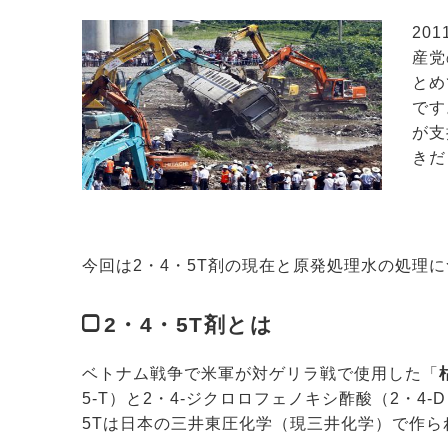
20
産党
とめ
です
が支
きだ
今回は2・4・5T剤の現在と原発処理水の処理
2・4・5T剤とは
ベトナム戦争で米軍が対ゲリラ戦で使用した「
5-T）と2・4-ジクロロフェノキシ酢酸（2・
5Tは日本の三井東圧化学（現三井化学）で作ら