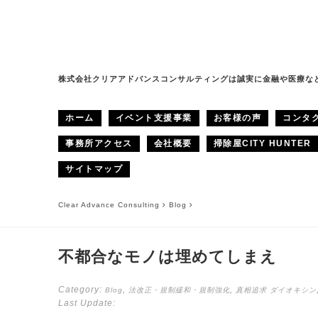
株式会社クリアアドバンスコンサルティングは誠実に金融や医療な
ホーム
イベント支援事業
お客様の声
コンタ
事務所アクセス
会社概要
掃除屋CITY HUNTER
サイトマップ
Clear Advance Consulting
Blog
不都合なモノは埋めてしまえ
Category:
,
,
Blog
法改正・規制緩和・規制強化
真相追求
ダイオキシン
Last Update: