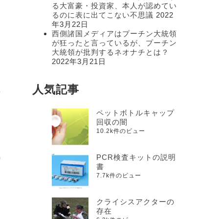
る大富豪・投資家、本人が認めてい
るのに表に出てこない不思議
2022
年3月22日
西側諸国メディアはプーチン大統領
が狂ったと言っているが、プーチン
大統領が批判するネオナチとは？
2022年3月21日
人気記事
没
ペットボトルキャップ
回収の闇
10.2k件のビュー
PCR検査キットの説明
特
書
7.7k件のビュー
クライシスアクターの
存在