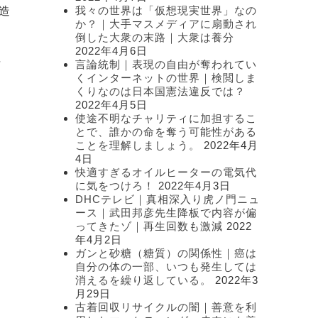
我々の世界は「仮想現実世界」なの
造
か？｜大手マスメディアに扇動され
倒した大衆の末路｜大衆は養分
2022年4月6日
埋
言論統制｜表現の自由が奪われてい
くインターネットの世界｜検閲しま
くりなのは日本国憲法違反では？
2022年4月5日
使途不明なチャリティに加担するこ
とで、誰かの命を奪う可能性がある
ことを理解しましょう。
2022年4月
4日
快適すぎるオイルヒーターの電気代
に気をつけろ！
2022年4月3日
DHCテレビ｜真相深入り虎ノ門ニュ
ース｜武田邦彦先生降板で内容が偏
ってきたゾ｜再生回数も激減
2022
年4月2日
ガンと砂糖（糖質）の関係性｜癌は
自分の体の一部、いつも発生しては
消えるを繰り返している。
2022年3
月29日
古着回収リサイクルの闇｜善意を利