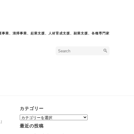
援事業、清掃事業、起業支援、人材育成支援、副業支援、各種専門家
カテゴリー
カ
21
テ
最近の投稿
ゴ
リ