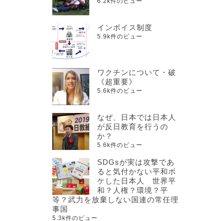
6.2k件のビュー
インボイス制度
5.9k件のビュー
ワクチンについて・破
《超重要》
5.6k件のビュー
なぜ、日本では日本人
が反日教育を行うの
か？
5.6k件のビュー
SDGsが実は攻撃であ
ると気付かない平和ボ
ケした日本人 世界平
和？人権？環境？平
等？武力を放棄しない国連の常任理
事国
5.3k件のビュー