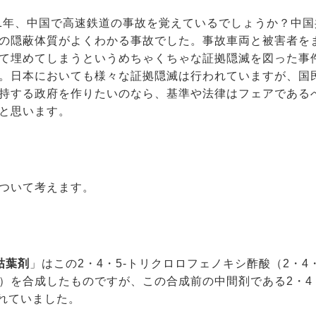
11年、中国で高速鉄道の事故を覚えているでしょうか？中国
の隠蔽体質がよくわかる事故でした。事故車両と被害者を
て埋めてしまうというめちゃくちゃな証拠隠滅を図った事
。日本においても様々な証拠隠滅は行われていますが、国
持する政府を作りたいのなら、基準や法律はフェアである
と思います。
について考えます。
枯葉剤
」はこの2・4・5-トリクロロフェノキシ酢酸（2・4
4-D）を合成したものですが、この合成前の中間剤である2・4
れていました。