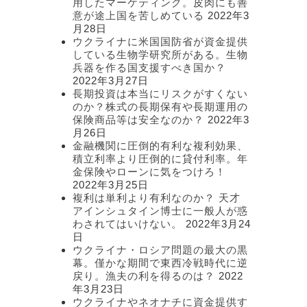
用したマーケティング。皮肉にも善
意が途上国を苦しめている
2022年3
月28日
ウクライナに米国国防省が資金提供
している生物学研究所がある。生物
兵器を作る国支援すべき国か？
2022年3月27日
長期投資は本当にリスクがすくない
のか？株式の長期保有や長期運用の
保険商品等は安全なのか？
2022年3
月26日
金融機関に圧倒的有利な複利効果、
積立利率より圧倒的に貸付利率。年
金保険やローンに気をつけろ！
2022年3月25日
複利は単利より有利なのか？ 天才
アインシュタイン博士に一般人が惑
わされてはいけない。
2022年3月24
日
ウクライナ・ロシア問題の最大の黒
幕。僅かな期間で東西冷戦時代に逆
戻り。漁夫の利を得るのは？
2022
年3月23日
ウクライナやネオナチに資金提供す