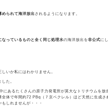
薄められて海洋放出
されるようになります。
になっているものと全く同じ処理水
の海洋放出を
非公式
に
正しいか私にはわかりません。
ました。
界中にあるたくさんの原子力発電所が莫大なトリチウムを放
全体で年間約72 PBq（７京ベクレル）ほど天然に生成さ
かもしれませんが・・・