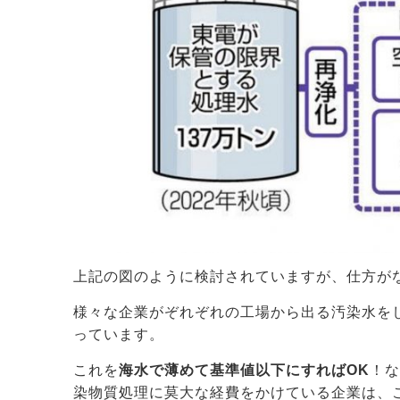
上記の図のように検討されていますが、仕方が
様々な企業がぞれぞれの工場から出る汚染水を
っています。
これを
海水で薄めて基準値以下にすればOK
！な
染物質処理に莫大な経費をかけている企業は、