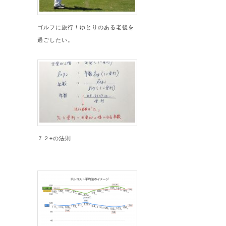
ゴルフに旅行！ゆとりのある老後を
過ごしたい。
７２÷の法則