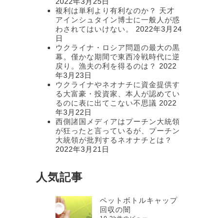
2022年3月25日
複利は単利より有利なのか？ 天才
アインシュタイン博士に一般人が惑
わされてはいけない。
2022年3月24
日
ウクライナ・ロシア問題の最大の黒
幕。僅かな期間で東西冷戦時代に逆
戻り。漁夫の利を得るのは？
2022
年3月23日
ウクライナやネオナチに資金提供す
る大富豪・投資家、本人が認めてい
るのに表に出てこない不思議
2022
年3月22日
西側諸国メディアはプーチン大統領
が狂ったと言っているが、プーチン
大統領が批判するネオナチとは？
2022年3月21日
人気記事
ペットボトルキャップ
回収の闇