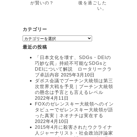
が賢いの？
後を過ごした
い。
カテゴリー
カ
テ
最近の投稿
ゴ
リ
「日本文化を壊す、SDGs・DEIの
ー
巧妙な罠」持続不可能なSDGsと
DEIについて解説 ロータリークラ
ブ卓話内容
2025年3月10日
ダボス会議でプーチン大統領は第三
次世界大戦を予見｜プーチン大統領
の懸念は予言とも言えるレベル
2022年4月11日
FOXのゼレンスキー大統領へのイン
タビューでゼレンスキー大統領が語
った真実｜ネオナチは実在する
2022年4月10日
2015年4月に殺害されたウクライナ
人ジャーナリスト・社会政治評論家