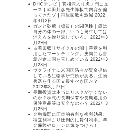
DHCテレビ｜真相深入り虎ノ門ニュ
ース｜武田邦彦先生降板で内容が偏
ってきたゾ｜再生回数も激減
2022
年4月2日
ガンと砂糖（糖質）の関係性｜癌は
自分の体の一部、いつも発生しては
消えるを繰り返している。
2022年3
月29日
古着回収リサイクルの闇｜善意を利
用したマーケティング。皮肉にも善
意が途上国を苦しめている
2022年3
月28日
ウクライナに米国国防省が資金提供
している生物学研究所がある。生物
兵器を作る国支援すべき国か？
2022年3月27日
長期投資は本当にリスクがすくない
のか？株式の長期保有や長期運用の
保険商品等は安全なのか？
2022年3
月26日
金融機関に圧倒的有利な複利効果、
積立利率より圧倒的に貸付利率。年
金保険やローンに気をつけろ！