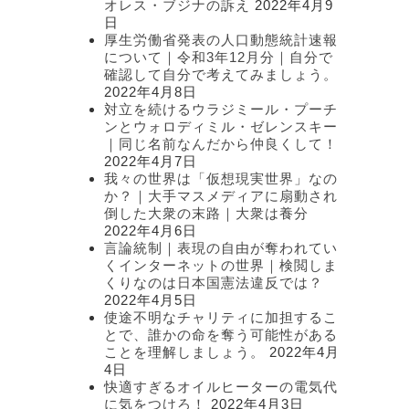
オレス・ブジナの訴え
2022年4月9
日
厚生労働省発表の人口動態統計速報
について｜令和3年12月分｜自分で
確認して自分で考えてみましょう。
2022年4月8日
対立を続けるウラジミール・プーチ
ンとウォロディミル・ゼレンスキー
｜同じ名前なんだから仲良くして！
2022年4月7日
我々の世界は「仮想現実世界」なの
か？｜大手マスメディアに扇動され
倒した大衆の末路｜大衆は養分
2022年4月6日
言論統制｜表現の自由が奪われてい
くインターネットの世界｜検閲しま
くりなのは日本国憲法違反では？
2022年4月5日
使途不明なチャリティに加担するこ
とで、誰かの命を奪う可能性がある
ことを理解しましょう。
2022年4月
4日
快適すぎるオイルヒーターの電気代
に気をつけろ！
2022年4月3日