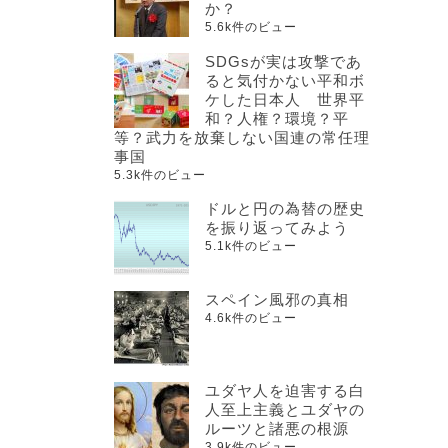
か？
5.6k件のビュー
SDGsが実は攻撃であ
ると気付かない平和ボ
ケした日本人 世界平
和？人権？環境？平
等？武力を放棄しない国連の常任理
事国
5.3k件のビュー
ドルと円の為替の歴史
を振り返ってみよう
5.1k件のビュー
スペイン風邪の真相
4.6k件のビュー
ユダヤ人を迫害する白
人至上主義とユダヤの
ルーツと諸悪の根源
3.9k件のビュー