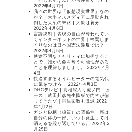
｜同じ名前なんだから仲良くして！
2022年4月7日
我々の世界は「仮想現実世界」なの
か？｜大手マスメディアに扇動され
倒した大衆の末路｜大衆は養分
2022年4月6日
言論統制｜表現の自由が奪われてい
くインターネットの世界｜検閲しま
くりなのは日本国憲法違反では？
2022年4月5日
使途不明なチャリティに加担するこ
とで、誰かの命を奪う可能性がある
ことを理解しましょう。
2022年4月
4日
快適すぎるオイルヒーターの電気代
に気をつけろ！
2022年4月3日
DHCテレビ｜真相深入り虎ノ門ニュ
ース｜武田邦彦先生降板で内容が偏
ってきたゾ｜再生回数も激減
2022
年4月2日
ガンと砂糖（糖質）の関係性｜癌は
自分の体の一部、いつも発生しては
消えるを繰り返している。
2022年3
月29日