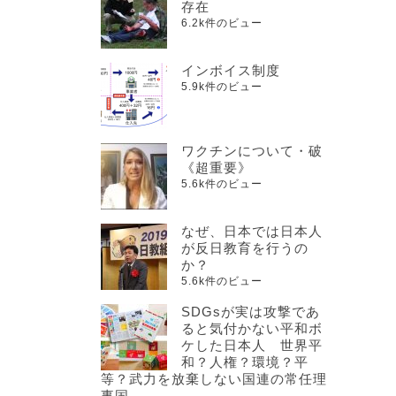
存在
6.2k件のビュー
インボイス制度
5.9k件のビュー
ワクチンについて・破
《超重要》
5.6k件のビュー
なぜ、日本では日本人
が反日教育を行うの
か？
5.6k件のビュー
SDGsが実は攻撃であ
ると気付かない平和ボ
ケした日本人 世界平
和？人権？環境？平
等？武力を放棄しない国連の常任理
事国