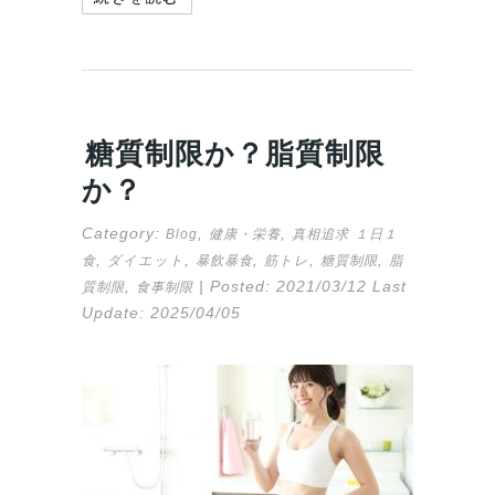
糖質制限か？脂質制限
か？
Category:
,
,
Blog
健康・栄養
真相追求
１日１
,
,
,
,
,
食
ダイエット
暴飲暴食
筋トレ
糖質制限
脂
,
| Posted:
2021/03/12
Last
質制限
食事制限
Update:
2025/04/05