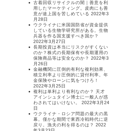
古着回収リサイクルの闇｜善意を利
用したマーケティング。皮肉にも善
意が途上国を苦しめている
2022年3
月28日
ウクライナに米国国防省が資金提供
している生物学研究所がある。生物
兵器を作る国支援すべき国か？
2022年3月27日
長期投資は本当にリスクがすくない
のか？株式の長期保有や長期運用の
保険商品等は安全なのか？
2022年3
月26日
金融機関に圧倒的有利な複利効果、
積立利率より圧倒的に貸付利率。年
金保険やローンに気をつけろ！
2022年3月25日
複利は単利より有利なのか？ 天才
アインシュタイン博士に一般人が惑
わされてはいけない。
2022年3月24
日
ウクライナ・ロシア問題の最大の黒
幕。僅かな期間で東西冷戦時代に逆
戻り。漁夫の利を得るのは？
2022
年3月23日