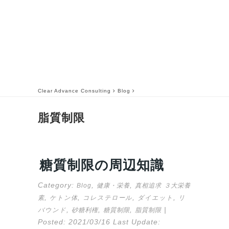
Clear Advance Consulting
Blog
脂質制限
糖質制限の周辺知識
Category:
,
,
Blog
健康・栄養
真相追求
３大栄養
,
,
,
,
素
ケトン体
コレステロール
ダイエット
リ
,
,
,
|
バウンド
砂糖利権
糖質制限
脂質制限
Posted:
2021/03/16
Last Update: