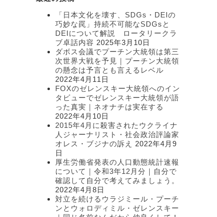
ゴ
リ
「日本文化を壊す、SDGs・DEIの
ー
巧妙な罠」持続不可能なSDGsと
DEIについて解説 ロータリークラ
ブ卓話内容
2025年3月10日
ダボス会議でプーチン大統領は第三
次世界大戦を予見｜プーチン大統領
の懸念は予言とも言えるレベル
2022年4月11日
FOXのゼレンスキー大統領へのイン
タビューでゼレンスキー大統領が語
った真実｜ネオナチは実在する
2022年4月10日
2015年4月に殺害されたウクライナ
人ジャーナリスト・社会政治評論家
オレス・ブジナの訴え
2022年4月9
日
厚生労働省発表の人口動態統計速報
について｜令和3年12月分｜自分で
確認して自分で考えてみましょう。
2022年4月8日
対立を続けるウラジミール・プーチ
ンとウォロディミル・ゼレンスキー