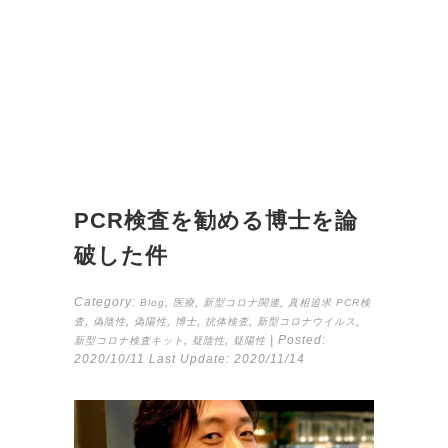
PCR検査を勧める博士を論
破した件
Category:
,
,
,
Blog
医療
新型コロナ関連
真相追求
PCR検
,
,
,
,
,
,
査
偽陰性
偽陽性
博士
抗体検査
新型コロナウイルス
,
,
| Posted:
新型コロナ検査キット
疑陰性
疑陽性
2020/10/11
Last Update:
2020/11/14