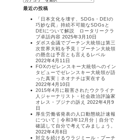
テ
最近の投稿
ゴ
リ
「日本文化を壊す、SDGs・DEIの
ー
巧妙な罠」持続不可能なSDGsと
DEIについて解説 ロータリークラ
ブ卓話内容
2025年3月10日
ダボス会議でプーチン大統領は第三
次世界大戦を予見｜プーチン大統領
の懸念は予言とも言えるレベル
2022年4月11日
FOXのゼレンスキー大統領へのイン
タビューでゼレンスキー大統領が語
った真実｜ネオナチは実在する
2022年4月10日
2015年4月に殺害されたウクライナ
人ジャーナリスト・社会政治評論家
オレス・ブジナの訴え
2022年4月9
日
厚生労働省発表の人口動態統計速報
について｜令和3年12月分｜自分で
確認して自分で考えてみましょう。
2022年4月8日
対立を続けるウラジミール・プーチ