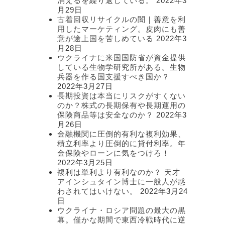
消えるを繰り返している。
2022年3
月29日
古着回収リサイクルの闇｜善意を利
用したマーケティング。皮肉にも善
意が途上国を苦しめている
2022年3
月28日
ウクライナに米国国防省が資金提供
している生物学研究所がある。生物
兵器を作る国支援すべき国か？
2022年3月27日
長期投資は本当にリスクがすくない
のか？株式の長期保有や長期運用の
保険商品等は安全なのか？
2022年3
月26日
金融機関に圧倒的有利な複利効果、
積立利率より圧倒的に貸付利率。年
金保険やローンに気をつけろ！
2022年3月25日
複利は単利より有利なのか？ 天才
アインシュタイン博士に一般人が惑
わされてはいけない。
2022年3月24
日
ウクライナ・ロシア問題の最大の黒
幕。僅かな期間で東西冷戦時代に逆