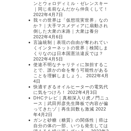
ンとウォロディミル・ゼレンスキー
｜同じ名前なんだから仲良くして！
2022年4月7日
我々の世界は「仮想現実世界」なの
か？｜大手マスメディアに扇動され
倒した大衆の末路｜大衆は養分
2022年4月6日
言論統制｜表現の自由が奪われてい
くインターネットの世界｜検閲しま
くりなのは日本国憲法違反では？
2022年4月5日
使途不明なチャリティに加担するこ
とで、誰かの命を奪う可能性がある
ことを理解しましょう。
2022年4月
4日
快適すぎるオイルヒーターの電気代
に気をつけろ！
2022年4月3日
DHCテレビ｜真相深入り虎ノ門ニュ
ース｜武田邦彦先生降板で内容が偏
ってきたゾ｜再生回数も激減
2022
年4月2日
ガンと砂糖（糖質）の関係性｜癌は
自分の体の一部、いつも発生しては