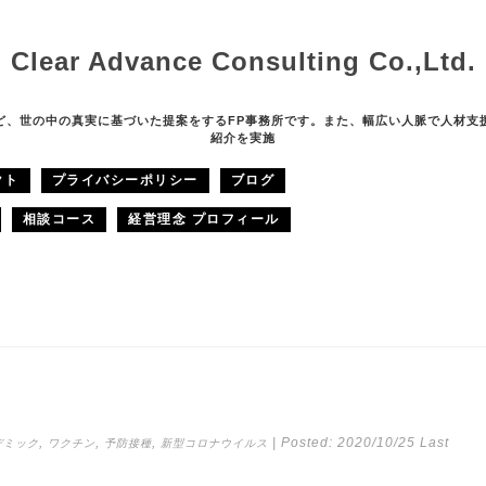
Clear Advance Consulting Co.,Ltd.
ど、世の中の真実に基づいた提案をするFP事務所です。また、幅広い人脈で人材支
紹介を実施
クト
プライバシーポリシー
ブログ
相談コース
経営理念 プロフィール
,
,
,
| Posted:
2020/10/25
Last
デミック
ワクチン
予防接種
新型コロナウイルス