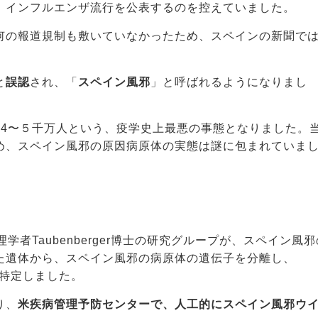
、インフルエンザ流行を公表するのを控えていました。
何の報道規制も敷いていなかったため、スペインの新聞で
と
誤認
され、「
スペイン風邪
」と呼ばれるようになりまし
数4〜５千万人という、疫学史上最悪の事態となりました。
め、スペイン風邪の原因病原体の実態は謎に包まれていま
者Taubenberger博士の研究グループが、スペイン風邪
た遺体から、スペイン風邪の病原体の遺伝子を分離し、
」を特定しました。
り、
米疾病管理予防センターで、人工的にスペイン風邪ウ