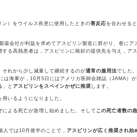
ピリン）をウイルス疾患に使用したときの
害反応
を合わせる
の製薬会社が利益を求めてアスピリン製造に群がり、巷にア
増する高熱患者は，アスピリンに格好の提供先を与え，ア
。
、それから少し減量して継続するのが
通常の服用法
でした
日には海軍が，10月5日にはアメリカ医師会雑誌（JAMA）
る
」と
アスピリンをスペインかぜに推奨
します。
を用いるようになりました。
ぜによる死亡が急増し始めました。そして
この死亡者数の
般人では10月後半のことで，
アスピリンが広く推奨され始