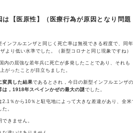
原因は【医原性】（医療行為が原因となり問題
新型インフルエンザと同じく死亡率は無視できる程度で、同年
ンザより低い水準でした。（新型コロナと同じ現象ですね）
の米国内の屈強な若年兵に死亡が多発したことであり、それも
ね上がったことが目立ちました。
に変異した結果
であるとされ，今日の新型インフルエンザ
は，1918年スペインかぜの最大の謎
でした。
2.1％から10％と駐屯地によって大きな差違があり、全米
した。
明できません。
きな違いはありません。