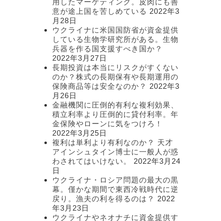
用したマーケティング。皮肉にも善
意が途上国を苦しめている
2022年3
月28日
ウクライナに米国国防省が資金提供
している生物学研究所がある。生物
兵器を作る国支援すべき国か？
2022年3月27日
長期投資は本当にリスクがすくない
のか？株式の長期保有や長期運用の
保険商品等は安全なのか？
2022年3
月26日
金融機関に圧倒的有利な複利効果、
積立利率より圧倒的に貸付利率。年
金保険やローンに気をつけろ！
2022年3月25日
複利は単利より有利なのか？ 天才
アインシュタイン博士に一般人が惑
わされてはいけない。
2022年3月24
日
ウクライナ・ロシア問題の最大の黒
幕。僅かな期間で東西冷戦時代に逆
戻り。漁夫の利を得るのは？
2022
年3月23日
ウクライナやネオナチに資金提供す