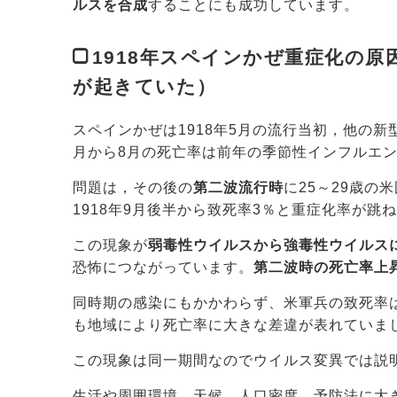
ルスを合成
することにも成功しています。
1918年スペインかぜ重症化の
が起きていた）
スペインかぜは1918年5月の流行当初，他の
月から8月の死亡率は前年の季節性インフルエ
問題は，その後の
第二波流行時
に25～29歳
1918年9月後半から致死率3％と重症化率が跳
この現象が
弱毒性ウイルスから強毒性ウイルス
恐怖につながっています。
第二波時の死亡率上昇
同時期の感染にもかかわらず、米軍兵の致死率は
も地域により死亡率に大きな差違が表れていま
この現象は同一期間なのでウイルス変異では説
生活や周囲環境、天候、人口密度、予防法に大