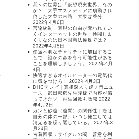
我々の世界は「仮想現実世界」なの
か？｜大手マスメディアに扇動され
倒した大衆の末路｜大衆は養分
2022年4月6日
が
言論統制｜表現の自由が奪われてい
と
くインターネットの世界｜検閲しま
くりなのは日本国憲法違反では？
2022年4月5日
使途不明なチャリティに加担するこ
とで、誰かの命を奪う可能性がある
ことを理解しましょう。
2022年4月
4日
風
快適すぎるオイルヒーターの電気代
に気をつけろ！
2022年4月3日
。
DHCテレビ｜真相深入り虎ノ門ニュ
ース｜武田邦彦先生降板で内容が偏
下
ってきたゾ｜再生回数も激減
2022
年4月2日
ガンと砂糖（糖質）の関係性｜癌は
。
自分の体の一部、いつも発生しては
。
消えるを繰り返している。
2022年3
月29日
古着回収リサイクルの闇｜善意を利
日