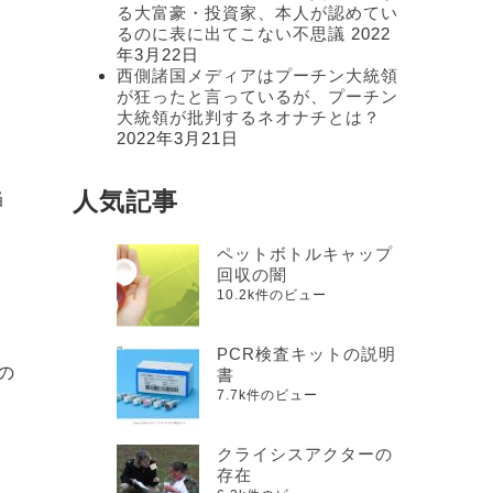
る大富豪・投資家、本人が認めてい
るのに表に出てこない不思議
2022
年3月22日
は
西側諸国メディアはプーチン大統領
が狂ったと言っているが、プーチン
大統領が批判するネオナチとは？
2022年3月21日
人気記事
当
し
ペットボトルキャップ
回収の闇
10.2k件のビュー
PCR検査キットの説明
の
書
7.7k件のビュー
クライシスアクターの
イ
存在