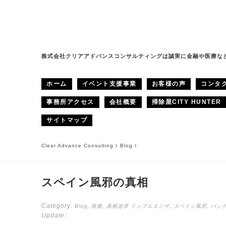
株式会社クリアアドバンスコンサルティングは誠実に金融や医療な
ホーム
イベント支援事業
お客様の声
コンタ
事務所アクセス
会社概要
掃除屋CITY HUNTER
サイトマップ
Clear Advance Consulting
Blog
スペイン風邪の真相
Category:
,
,
,
,
Blog
医療
真相追求
インフルエンザ
スペイン風邪
パン
Update: