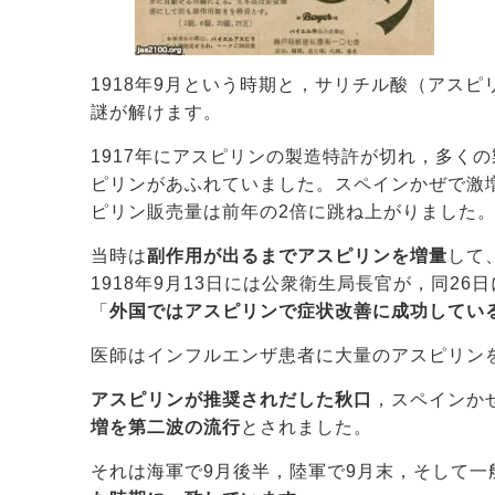
1918年9月という時期と，サリチル酸（アス
謎が解けます。
1917年にアスピリンの製造特許が切れ，多く
ピリンがあふれていました。スペインかぜで激
ピリン販売量は前年の2倍に跳ね上がりました
当時は
副作用が出るまでアスピリンを増量
して
1918年9月13日には公衆衛生局長官が，同26
「
外国ではアスピリンで症状改善に成功してい
医師はインフルエンザ患者に大量のアスピリン
アスピリンが推奨されだした秋口
，スペインか
増を第二波の流行
とされました。
それは海軍で9月後半，陸軍で9月末，そして一