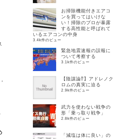
お掃除機能付きエアコ
ンを買ってはいけな
い！掃除のプロが暴露
と
する高性能と呼ばれて
いるエアコンの中身
3.4k件のビュー
ス
緊急地震速報の誤報に
ス
ついて考察する
3.1k件のビュー
。
【陰謀論⁇】アドレノク
が，
ロムの真実に迫る
2.9k件のビュー
武力を使わない戦争の
急
形「乗っ取り戦争」
2.8k件のビュー
め
「減塩は体に良い」の