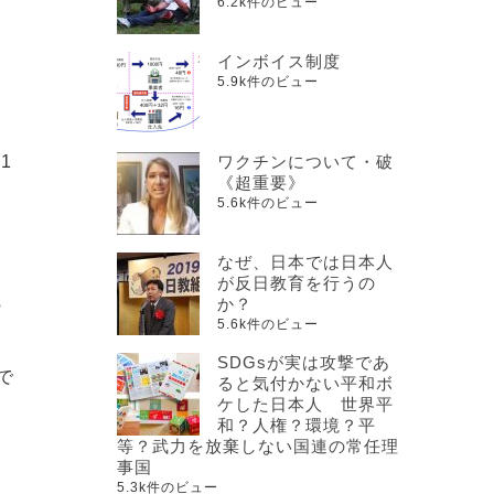
6.2k件のビュー
インボイス制度
5.9k件のビュー
1
ワクチンについて・破
《超重要》
5.6k件のビュー
なぜ、日本では日本人
が反日教育を行うの
か？
の
5.6k件のビュー
SDGsが実は攻撃であ
で
ると気付かない平和ボ
ケした日本人 世界平
和？人権？環境？平
等？武力を放棄しない国連の常任理
事国
5.3k件のビュー