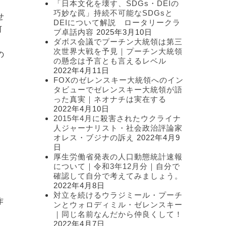
「日本文化を壊す、SDGs・DEIの
ー
巧妙な罠」持続不可能なSDGsと
せ
DEIについて解説 ロータリークラ
何
ブ卓話内容
2025年3月10日
ダボス会議でプーチン大統領は第三
次世界大戦を予見｜プーチン大統領
の
の懸念は予言とも言えるレベル
2022年4月11日
FOXのゼレンスキー大統領へのイン
タビューでゼレンスキー大統領が語
った真実｜ネオナチは実在する
2022年4月10日
2015年4月に殺害されたウクライナ
人ジャーナリスト・社会政治評論家
こ
オレス・ブジナの訴え
2022年4月9
日
厚生労働省発表の人口動態統計速報
について｜令和3年12月分｜自分で
確認して自分で考えてみましょう。
2022年4月8日
対立を続けるウラジミール・プーチ
作
ンとウォロディミル・ゼレンスキー
｜同じ名前なんだから仲良くして！
2022年4月7日