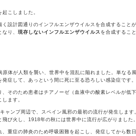
を起こしました。
描く設計図通りのインフルエンザウイルスを合成すること
となり、
現存しないインフルエンザウイルス
を合成するこ
明の病原体が人類を襲い、世界中を混乱に陥れました。単なる
を発症して、あっという間に死に至る恐ろしい感染症です
り、そのため患者はチアノーゼ（血液中の酸素レベルが低
こします。
軍事キャンプ周辺で、スペイン風邪の最初の流行が発生します
飛び火し、1918年の秋には世界中に流行が広がりました
れ、重症の肺炎のため呼吸困難を起こし、発症してから数