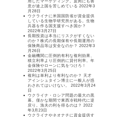
用したマーケティング。皮肉にも善
意が途上国を苦しめている
2022年3
月28日
ウクライナに米国国防省が資金提供
している生物学研究所がある。生物
兵器を作る国支援すべき国か？
2022年3月27日
長期投資は本当にリスクがすくない
のか？株式の長期保有や長期運用の
保険商品等は安全なのか？
2022年3
月26日
金融機関に圧倒的有利な複利効果、
積立利率より圧倒的に貸付利率。年
金保険やローンに気をつけろ！
2022年3月25日
複利は単利より有利なのか？ 天才
アインシュタイン博士に一般人が惑
わされてはいけない。
2022年3月24
日
ウクライナ・ロシア問題の最大の黒
幕。僅かな期間で東西冷戦時代に逆
戻り。漁夫の利を得るのは？
2022
年3月23日
ウクライナやネオナチに資金提供す