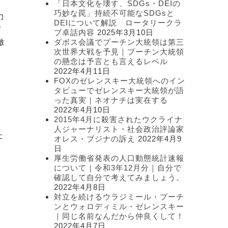
「日本文化を壊す、SDGs・DEIの
ー
巧妙な罠」持続不可能なSDGsと
力
DEIについて解説 ロータリークラ
パ
ブ卓話内容
2025年3月10日
徹
ダボス会議でプーチン大統領は第三
次世界大戦を予見｜プーチン大統領
の懸念は予言とも言えるレベル
2022年4月11日
FOXのゼレンスキー大統領へのイン
タビューでゼレンスキー大統領が語
った真実｜ネオナチは実在する
2022年4月10日
2015年4月に殺害されたウクライナ
人ジャーナリスト・社会政治評論家
た
オレス・ブジナの訴え
2022年4月9
日
厚生労働省発表の人口動態統計速報
について｜令和3年12月分｜自分で
す
確認して自分で考えてみましょう。
2022年4月8日
対立を続けるウラジミール・プーチ
ンとウォロディミル・ゼレンスキー
｜同じ名前なんだから仲良くして！
2022年4月7日