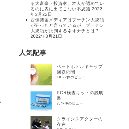
る大富豪・投資家、本人が認めてい
るのに表に出てこない不思議
2022
年3月22日
西側諸国メディアはプーチン大統領
が狂ったと言っているが、プーチン
大統領が批判するネオナチとは？
2022年3月21日
人気記事
ペットボトルキャップ
回収の闇
10.2k件のビュー
PCR検査キットの説明
鼻
書
る
7.7k件のビュー
クライシスアクターの
存在