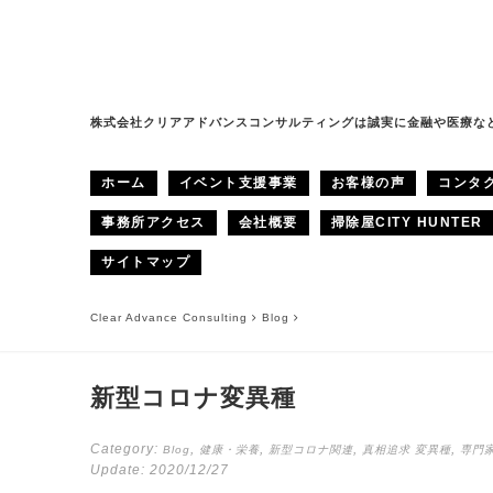
株式会社クリアアドバンスコンサルティングは誠実に金融や医療な
ホーム
イベント支援事業
お客様の声
コンタ
事務所アクセス
会社概要
掃除屋CITY HUNTER
サイトマップ
Clear Advance Consulting
Blog
新型コロナ変異種
Category:
,
,
,
,
Blog
健康・栄養
新型コロナ関連
真相追求
変異種
専門
Update:
2020/12/27