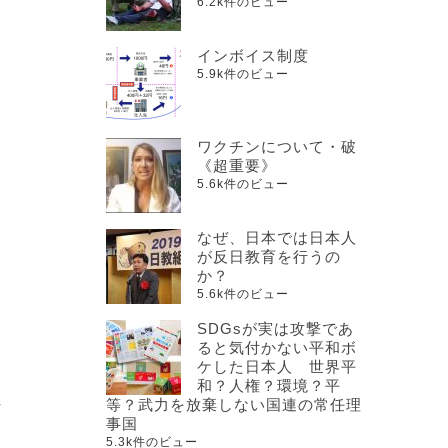
6.2k件のビュー
インボイス制度
5.9k件のビュー
ワクチンについて・破
《超重要》
5.6k件のビュー
なぜ、日本では日本人
が反日教育を行うの
か？
5.6k件のビュー
。
SDGsが実は攻撃であ
ると気付かない平和ボ
ケした日本人 世界平
和？人権？環境？平
等？武力を放棄しない国連の常任理
作
事国
5.3k件のビュー