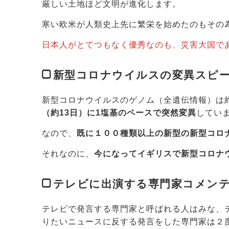
厳しい土地ほど文明が進化します。
寒い欧米が人類史上先に繁栄を始めたのもその
日本人がとてつもなく優秀なのも、災害大国で
新型コロナウイルスの変異スピ
新型コロナウイルスのゲノム（全遺伝情報）は約
（約13日）に1塩基のペースで突然変異
してい
なので、
既に１００種類以上の新型の新型コロ
それなのに、
今になってイギリスで新型コロナ
テレビに出演する専門家コメン
テレビで発言する専門家と呼ばれる人はみな、
りたいニュースに反する発言をした専門家は２