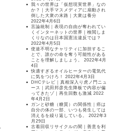
我々の世界は「仮想現実世界」なの
か？｜大手マスメディアに扇動され
倒した大衆の末路｜大衆は養分
2022年4月6日
言論統制｜表現の自由が奪われてい
くインターネットの世界｜検閲しま
くりなのは日本国憲法違反では？
2022年4月5日
使途不明なチャリティに加担するこ
とで、誰かの命を奪う可能性がある
ことを理解しましょう。
2022年4月
4日
快適すぎるオイルヒーターの電気代
に気をつけろ！
2022年4月3日
DHCテレビ｜真相深入り虎ノ門ニュ
ース｜武田邦彦先生降板で内容が偏
ってきたゾ｜再生回数も激減
2022
年4月2日
ガンと砂糖（糖質）の関係性｜癌は
な
自分の体の一部、いつも発生しては
消えるを繰り返している。
2022年3
月29日
古着回収リサイクルの闇｜善意を利
の