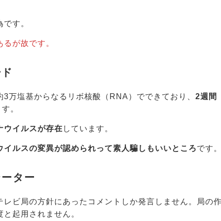
為です。
あるが故です。
ード
3万塩基からなるリボ核酸（RNA）でできており、
2週間
ます。
ナウイルスが存在
しています。
ウイルスの変異が認められって素人騙しもいいところ
です
テーター
テレビ局の方針にあったコメントしか発言しません。局の
度と起用されません。