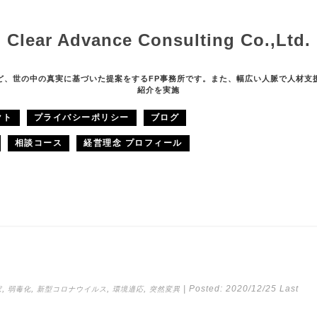
Clear Advance Consulting Co.,Ltd.
ど、世の中の真実に基づいた提案をするFP事務所です。また、幅広い人脈で人材支
紹介を実施
クト
プライバシーポリシー
ブログ
相談コース
経営理念 プロフィール
,
,
,
,
| Posted:
2020/12/25
Last
家
弱毒化
新型コロナウイルス
環境適応
突然変異