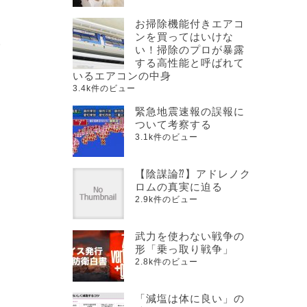
お掃除機能付きエアコ
ンを買ってはいけな
人
い！掃除のプロが暴露
る
する高性能と呼ばれて
いるエアコンの中身
3.4k件のビュー
緊急地震速報の誤報に
ついて考察する
3.1k件のビュー
て
【陰謀論⁇】アドレノク
ロムの真実に迫る
2.9k件のビュー
ィ
武力を使わない戦争の
形「乗っ取り戦争」
2.8k件のビュー
「減塩は体に良い」の