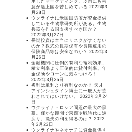
用したマーケティング。皮肉にも善
意が途上国を苦しめている
2022年3
月28日
ウクライナに米国国防省が資金提供
している生物学研究所がある。生物
兵器を作る国支援すべき国か？
2022年3月27日
長期投資は本当にリスクがすくない
のか？株式の長期保有や長期運用の
保険商品等は安全なのか？
2022年3
月26日
金融機関に圧倒的有利な複利効果、
積立利率より圧倒的に貸付利率。年
金保険やローンに気をつけろ！
2022年3月25日
複利は単利より有利なのか？ 天才
アインシュタイン博士に一般人が惑
を
わされてはいけない。
2022年3月24
日
ウクライナ・ロシア問題の最大の黒
幕。僅かな期間で東西冷戦時代に逆
戻り。漁夫の利を得るのは？
2022
年3月23日
ウクライナやネオナチに資金提供す