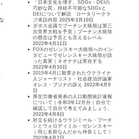
「日本文化を壊す、SDGs・DEIの
い
ー
巧妙な罠」持続不可能なSDGsと
DEIについて解説 ロータリークラ
な
ブ卓話内容
2025年3月10日
ダボス会議でプーチン大統領は第三
次世界大戦を予見｜プーチン大統領
の懸念は予言とも言えるレベル
2022年4月11日
FOXのゼレンスキー大統領へのイン
タビューでゼレンスキー大統領が語
った真実｜ネオナチは実在する
2022年4月10日
2015年4月に殺害されたウクライナ
綴
人ジャーナリスト・社会政治評論家
オレス・ブジナの訴え
2022年4月9
日
厚生労働省発表の人口動態統計速報
について｜令和3年12月分｜自分で
確認して自分で考えてみましょう。
2022年4月8日
対立を続けるウラジミール・プーチ
ンとウォロディミル・ゼレンスキー
｜同じ名前なんだから仲良くして！
2022年4月7日