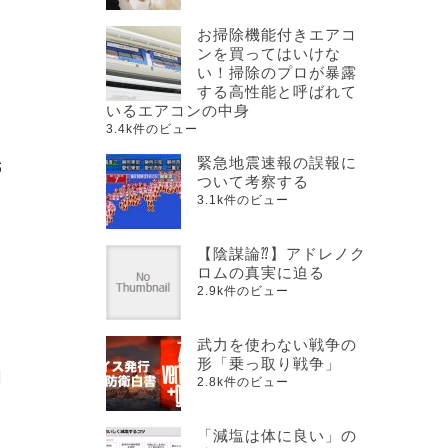
お掃除機能付きエアコ
ンを買ってはいけな
い！掃除のプロが暴露
する高性能と呼ばれて
と
いるエアコンの中身
3.4k件のビュー
緊急地震速報の誤報に
紙
ついて考察する
3.1k件のビュー
【陰謀論⁇】アドレノク
ロムの真実に迫る
2.9k件のビュー
武力を使わない戦争の
形「乗っ取り戦争」
割
2.8k件のビュー
「減塩は体に良い」の
る