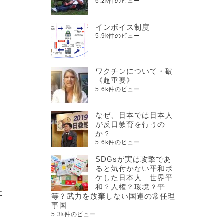
6.2k件のビュー
インボイス制度
5.9k件のビュー
ワクチンについて・破
《超重要》
た
5.6k件のビュー
なぜ、日本では日本人
が反日教育を行うの
か？
5.6k件のビュー
SDGsが実は攻撃であ
ると気付かない平和ボ
ケした日本人 世界平
和？人権？環境？平
た
等？武力を放棄しない国連の常任理
事国
5.3k件のビュー