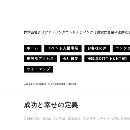
株式会社クリアアドバンスコンサルティングは誠実に金融や医療な
ホーム
イベント支援事業
お客様の声
コンタ
事務所アクセス
会社概要
掃除屋CITY HUNTER
サイトマップ
Clear Advance Consulting
Blog
成功と幸せの定義
Category:
,
,
,
,
,
Blog
人材育成
真相追求
自己啓発
リーダー
仲間
価値観