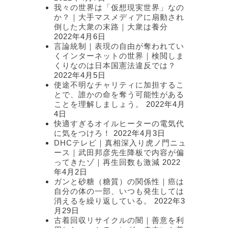
我々の世界は「仮想現実世界」なの
か？｜大手マスメディアに扇動され
倒した大衆の末路｜大衆は養分
2022年4月6日
言論統制｜表現の自由が奪われてい
くインターネットの世界｜検閲しま
くりなのは日本国憲法違反では？
2022年4月5日
使途不明なチャリティに加担するこ
とで、誰かの命を奪う可能性がある
ことを理解しましょう。
2022年4月
4日
快適すぎるオイルヒーターの電気代
に気をつけろ！
2022年4月3日
DHCテレビ｜真相深入り虎ノ門ニュ
ース｜武田邦彦先生降板で内容が偏
ってきたゾ｜再生回数も激減
2022
年4月2日
ガンと砂糖（糖質）の関係性｜癌は
自分の体の一部、いつも発生しては
消えるを繰り返している。
2022年3
月29日
古着回収リサイクルの闇｜善意を利