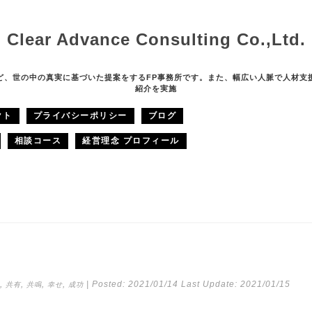
Clear Advance Consulting Co.,Ltd.
ど、世の中の真実に基づいた提案をするFP事務所です。また、幅広い人脈で人材支
紹介を実施
クト
プライバシーポリシー
ブログ
相談コース
経営理念 プロフィール
,
,
,
,
| Posted:
2021/01/14
Last Update:
2021/01/15
共有
共鳴
幸せ
成功