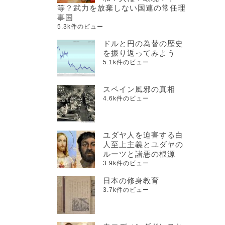
等？武力を放棄しない国連の常任理
事国
5.3k件のビュー
ドルと円の為替の歴史
を振り返ってみよう
5.1k件のビュー
スペイン風邪の真相
4.6k件のビュー
ユダヤ人を迫害する白
人至上主義とユダヤの
ルーツと諸悪の根源
3.9k件のビュー
日本の修身教育
3.7k件のビュー