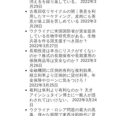
消えるを繰り返している。
2022年3
月29日
古着回収リサイクルの闇｜善意を利
用したマーケティング。皮肉にも善
意が途上国を苦しめている
2022年3
月28日
ウクライナに米国国防省が資金提供
している生物学研究所がある。生物
兵器を作る国支援すべき国か？
2022年3月27日
長期投資は本当にリスクがすくない
のか？株式の長期保有や長期運用の
保険商品等は安全なのか？
2022年3
月26日
金融機関に圧倒的有利な複利効果、
積立利率より圧倒的に貸付利率。年
金保険やローンに気をつけろ！
2022年3月25日
複利は単利より有利なのか？ 天才
アインシュタイン博士に一般人が惑
わされてはいけない。
2022年3月24
日
ウクライナ・ロシア問題の最大の黒
幕。僅かな期間で東西冷戦時代に逆