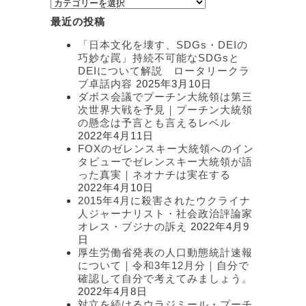
カ
テ
最近の投稿
ゴ
リ
「日本文化を壊す、SDGs・DEIの
ー
巧妙な罠」持続不可能なSDGsと
DEIについて解説 ロータリークラ
ブ卓話内容
2025年3月10日
ダボス会議でプーチン大統領は第三
次世界大戦を予見｜プーチン大統領
の懸念は予言とも言えるレベル
2022年4月11日
FOXのゼレンスキー大統領へのイン
タビューでゼレンスキー大統領が語
った真実｜ネオナチは実在する
2022年4月10日
2015年4月に殺害されたウクライナ
人ジャーナリスト・社会政治評論家
オレス・ブジナの訴え
2022年4月9
日
厚生労働省発表の人口動態統計速報
について｜令和3年12月分｜自分で
確認して自分で考えてみましょう。
2022年4月8日
対立を続けるウラジミール・プーチ