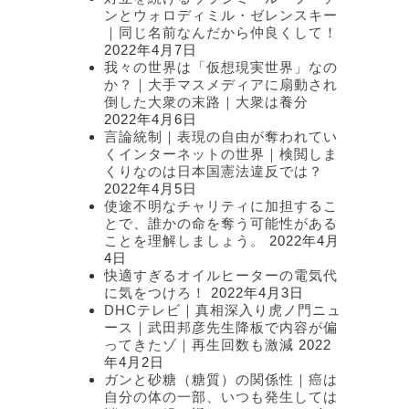
ンとウォロディミル・ゼレンスキー
｜同じ名前なんだから仲良くして！
2022年4月7日
我々の世界は「仮想現実世界」なの
か？｜大手マスメディアに扇動され
倒した大衆の末路｜大衆は養分
2022年4月6日
言論統制｜表現の自由が奪われてい
くインターネットの世界｜検閲しま
くりなのは日本国憲法違反では？
2022年4月5日
使途不明なチャリティに加担するこ
とで、誰かの命を奪う可能性がある
ことを理解しましょう。
2022年4月
4日
快適すぎるオイルヒーターの電気代
に気をつけろ！
2022年4月3日
DHCテレビ｜真相深入り虎ノ門ニュ
ース｜武田邦彦先生降板で内容が偏
ってきたゾ｜再生回数も激減
2022
年4月2日
ガンと砂糖（糖質）の関係性｜癌は
自分の体の一部、いつも発生しては