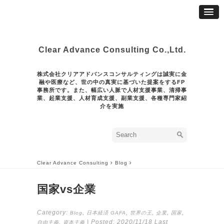
Clear Advance Consulting Co.,Ltd.
株式会社クリアアドバンスコンサルティングは誠実に金
融や医療など、世の中の真実に基づいた提案をするFP
事務所です。また、幅広い人脈で人材支援事業、清掃事
業、起業支援、人材育成支援、副業支援、各種専門家紹
介を実施
Clear Advance Consulting
Blog
国家vs企業
Category:
,
,
,
,
,
Blog
日本経済
GAFA
世界の王
企業
国家
,
| Posted:
2020/11/18
Last
自由主義
資本主義