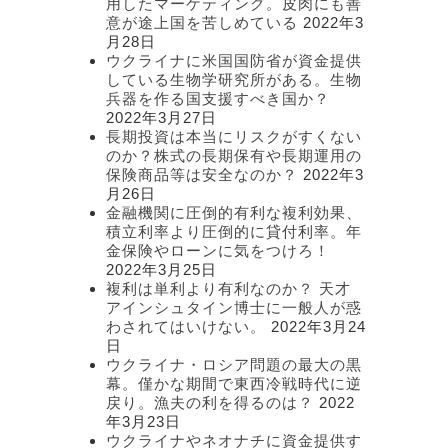
用したマーケティング。皮肉にも善
意が途上国を苦しめている
2022年3
月28日
ウクライナに米国国防省が資金提供
している生物学研究所がある。生物
兵器を作る国支援すべき国か？
2022年3月27日
長期投資は本当にリスクがすくない
のか？株式の長期保有や長期運用の
保険商品等は安全なのか？
2022年3
け
月26日
金融機関に圧倒的有利な複利効果、
積立利率より圧倒的に貸付利率。年
を
金保険やローンに気をつけろ！
2022年3月25日
複利は単利より有利なのか？ 天才
アインシュタイン博士に一般人が惑
わされてはいけない。
2022年3月24
日
ウクライナ・ロシア問題の最大の黒
幕。僅かな期間で東西冷戦時代に逆
戻り。漁夫の利を得るのは？
2022
年3月23日
示
ウクライナやネオナチに資金提供す