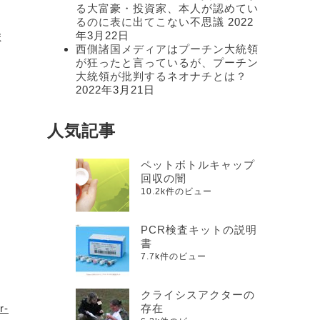
る大富豪・投資家、本人が認めてい
るのに表に出てこない不思議
2022
年3月22日
ま
西側諸国メディアはプーチン大統領
が狂ったと言っているが、プーチン
大統領が批判するネオナチとは？
し
2022年3月21日
人気記事
ペットボトルキャップ
回収の闇
10.2k件のビュー
】
PCR検査キットの説明
書
7.7k件のビュー
クライシスアクターの
r-
存在