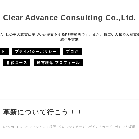
Clear Advance Consulting Co.,Ltd.
ど、世の中の真実に基づいた提案をするFP事務所です。また、幅広い人脈で人材支
紹介を実施
クト
プライバシーポリシー
ブログ
相談コース
経営理念 プロフィール
」革新について行こう！！
,
,
,
,
|
HOPPING GO
キャッシュレス決済
クレジットカード
ポイントカード
ポイント還元