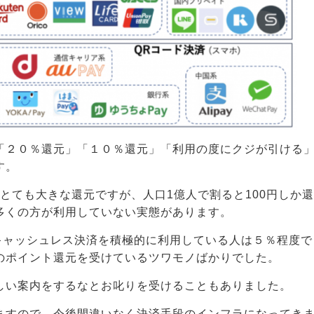
「２０％還元」「１０％還元」「利用の度にクジが引ける
す。
、とても大きな還元ですが、人口1億人で割ると100円しか還
多くの方が利用していない実態があります。
キャッシュレス決済を積極的に利用している人は５％程度で
のポイント還元を受けているツワモノばかりでした。
しい案内をするなとお叱りを受けることもありました。
ますので、今後間違いなく決済手段のインフラになってき