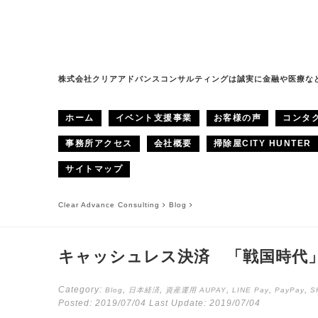
株式会社クリアアドバンスコンサルティングは誠実に金融や医療な
ホーム
イベント支援事業
お客様の声
コンタ
事務所アクセス
会社概要
掃除屋CITY HUNTER
サイトマップ
Clear Advance Consulting
Blog
キャッシュレス決済 「戦国時代
Category:
,
,
,
,
,
Blog
日本経済
資産運用
AUPAY
LINE Pay
PayPay
S
Posted:
2019/07/04
Last Update:
2019/07/04