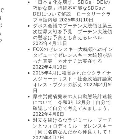
「日本文化を壊す、SDGs・DEIの
ー
巧妙な罠」持続不可能なSDGsと
で
DEIについて解説 ロータリークラ
積
ブ卓話内容
2025年3月10日
ポ
ダボス会議でプーチン大統領は第三
次世界大戦を予見｜プーチン大統領
ュ
の懸念は予言とも言えるレベル
フ
2022年4月11日
FOXのゼレンスキー大統領へのイン
タビューでゼレンスキー大統領が語
った真実｜ネオナチは実在する
2022年4月10日
2015年4月に殺害されたウクライナ
人ジャーナリスト・社会政治評論家
オレス・ブジナの訴え
2022年4月9
日
厚生労働省発表の人口動態統計速報
について｜令和3年12月分｜自分で
確認して自分で考えてみましょう。
2022年4月8日
対立を続けるウラジミール・プーチ
ンとウォロディミル・ゼレンスキー
｜同じ名前なんだから仲良くして！
2022年4月7日