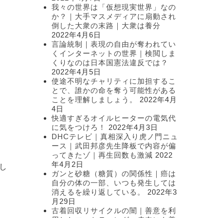
我々の世界は「仮想現実世界」なの
か？｜大手マスメディアに扇動され
倒した大衆の末路｜大衆は養分
2022年4月6日
言論統制｜表現の自由が奪われてい
くインターネットの世界｜検閲しま
くりなのは日本国憲法違反では？
2022年4月5日
使途不明なチャリティに加担するこ
とで、誰かの命を奪う可能性がある
ことを理解しましょう。
2022年4月
」
4日
快適すぎるオイルヒーターの電気代
に気をつけろ！
2022年4月3日
DHCテレビ｜真相深入り虎ノ門ニュ
ース｜武田邦彦先生降板で内容が偏
ってきたゾ｜再生回数も激減
2022
年4月2日
し
ガンと砂糖（糖質）の関係性｜癌は
自分の体の一部、いつも発生しては
消えるを繰り返している。
2022年3
月29日
古着回収リサイクルの闇｜善意を利
ま