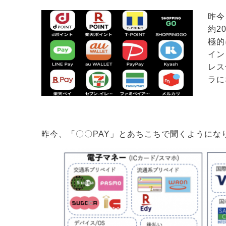
昨今
約2
極的
イン
レス
ラに
昨今、「〇〇PAY」とあちこちで聞くようにな