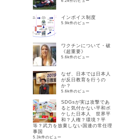
6.2k件のビュー
インボイス制度
5.9k件のビュー
ワクチンについて・破
《超重要》
5.6k件のビュー
なぜ、日本では日本人
が反日教育を行うの
か？
5.6k件のビュー
SDGsが実は攻撃であ
ると気付かない平和ボ
ケした日本人 世界平
和？人権？環境？平
等？武力を放棄しない国連の常任理
事国
5.3k件のビュー