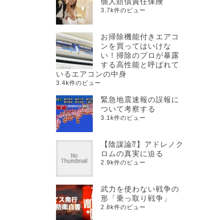
個人賠償責任保険
3.7k件のビュー
お掃除機能付きエアコ
ンを買ってはいけな
い！掃除のプロが暴露
する高性能と呼ばれて
いるエアコンの中身
3.4k件のビュー
緊急地震速報の誤報に
ついて考察する
3.1k件のビュー
【陰謀論⁇】アドレノク
ロムの真実に迫る
2.9k件のビュー
武力を使わない戦争の
形「乗っ取り戦争」
2.8k件のビュー