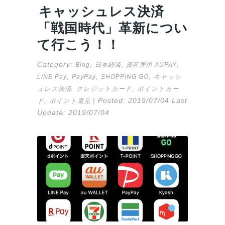
キャッシュレス決済
「戦国時代」革新につい
て行こう！！
Category:
,
,
,
Blog
日本経済
資産運用
AUPAY
,
,
,
LINE Pay
PayPay
SHOPPING GO
キャッシ
,
,
ュレス決済
クレジットカード
ポイントカー
,
| Posted:
2019/07/04
Last
ド
ポイント還元
Update:
2019/07/04