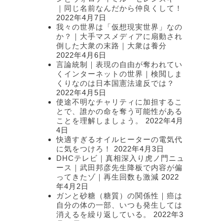
｜同じ名前なんだから仲良くして！
2022年4月7日
我々の世界は「仮想現実世界」なの
か？｜大手マスメディアに扇動され
倒した大衆の末路｜大衆は養分
2022年4月6日
言論統制｜表現の自由が奪われてい
くインターネットの世界｜検閲しま
くりなのは日本国憲法違反では？
2022年4月5日
使途不明なチャリティに加担するこ
とで、誰かの命を奪う可能性がある
ことを理解しましょう。
2022年4月
4日
快適すぎるオイルヒーターの電気代
に気をつけろ！
2022年4月3日
DHCテレビ｜真相深入り虎ノ門ニュ
ース｜武田邦彦先生降板で内容が偏
ってきたゾ｜再生回数も激減
2022
年4月2日
ガンと砂糖（糖質）の関係性｜癌は
自分の体の一部、いつも発生しては
消えるを繰り返している。
2022年3