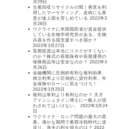
月29日
古着回収リサイクルの闇｜善意を利
用したマーケティング。皮肉にも善
意が途上国を苦しめている
2022年3
月28日
ウクライナに米国国防省が資金提供
している生物学研究所がある。生物
兵器を作る国支援すべき国か？
2022年3月27日
長期投資は本当にリスクがすくない
のか？株式の長期保有や長期運用の
保険商品等は安全なのか？
2022年3
月26日
金融機関に圧倒的有利な複利効果、
積立利率より圧倒的に貸付利率。年
金保険やローンに気をつけろ！
2022年3月25日
複利は単利より有利なのか？ 天才
アインシュタイン博士に一般人が惑
わされてはいけない。
2022年3月24
日
ウクライナ・ロシア問題の最大の黒
幕。僅かな期間で東西冷戦時代に逆
戻り。漁夫の利を得るのは？
2022