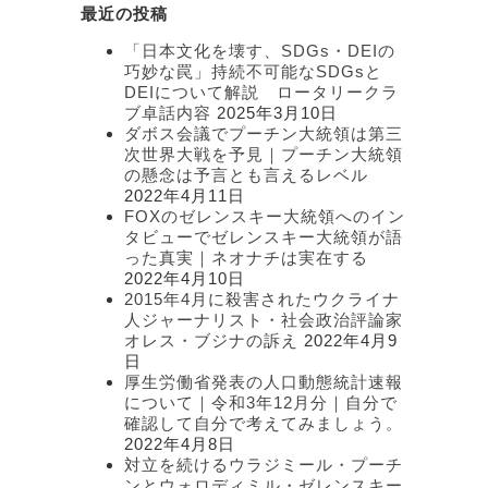
テ
最近の投稿
ゴ
リ
「日本文化を壊す、SDGs・DEIの
ー
巧妙な罠」持続不可能なSDGsと
DEIについて解説 ロータリークラ
ブ卓話内容
2025年3月10日
ダボス会議でプーチン大統領は第三
次世界大戦を予見｜プーチン大統領
の懸念は予言とも言えるレベル
2022年4月11日
FOXのゼレンスキー大統領へのイン
タビューでゼレンスキー大統領が語
った真実｜ネオナチは実在する
2022年4月10日
2015年4月に殺害されたウクライナ
人ジャーナリスト・社会政治評論家
オレス・ブジナの訴え
2022年4月9
日
厚生労働省発表の人口動態統計速報
について｜令和3年12月分｜自分で
確認して自分で考えてみましょう。
2022年4月8日
対立を続けるウラジミール・プーチ
ンとウォロディミル・ゼレンスキー