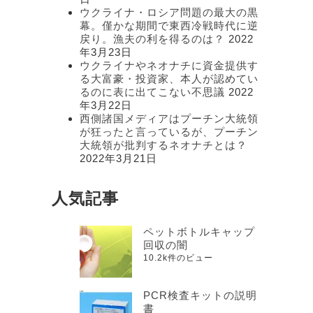
ウクライナ・ロシア問題の最大の黒
幕。僅かな期間で東西冷戦時代に逆
戻り。漁夫の利を得るのは？
2022
年3月23日
ウクライナやネオナチに資金提供す
る大富豪・投資家、本人が認めてい
るのに表に出てこない不思議
2022
年3月22日
西側諸国メディアはプーチン大統領
が狂ったと言っているが、プーチン
大統領が批判するネオナチとは？
2022年3月21日
人気記事
ペットボトルキャップ
回収の闇
10.2k件のビュー
PCR検査キットの説明
書