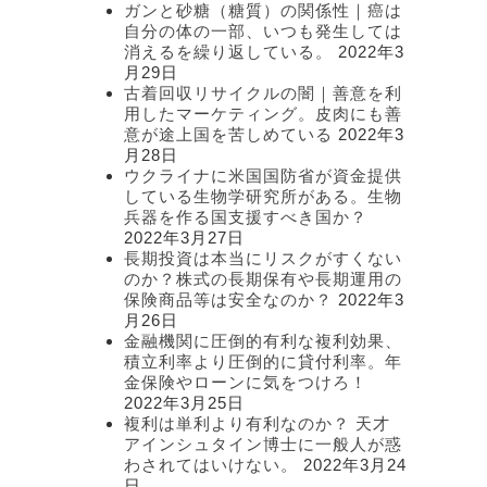
ガンと砂糖（糖質）の関係性｜癌は
自分の体の一部、いつも発生しては
消えるを繰り返している。
2022年3
月29日
古着回収リサイクルの闇｜善意を利
用したマーケティング。皮肉にも善
意が途上国を苦しめている
2022年3
月28日
ウクライナに米国国防省が資金提供
している生物学研究所がある。生物
兵器を作る国支援すべき国か？
2022年3月27日
長期投資は本当にリスクがすくない
のか？株式の長期保有や長期運用の
保険商品等は安全なのか？
2022年3
月26日
金融機関に圧倒的有利な複利効果、
積立利率より圧倒的に貸付利率。年
金保険やローンに気をつけろ！
2022年3月25日
複利は単利より有利なのか？ 天才
アインシュタイン博士に一般人が惑
わされてはいけない。
2022年3月24
日