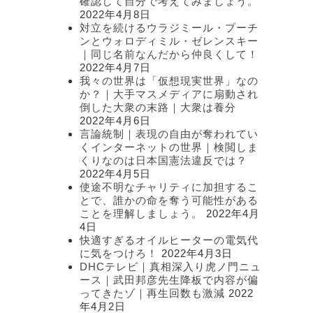
確認して自分で考えてみましょう。
2022年4月8日
対立を続けるウラジミール・プーチ
ンとウォロディミル・ゼレンスキー
｜同じ名前なんだから仲良くして！
2022年4月7日
我々の世界は「仮想現実世界」なの
か？｜大手マスメディアに扇動され
倒した大衆の末路｜大衆は養分
2022年4月6日
言論統制｜表現の自由が奪われてい
くインターネットの世界｜検閲しま
くりなのは日本国憲法違反では？
2022年4月5日
使途不明なチャリティに加担するこ
とで、誰かの命を奪う可能性がある
ことを理解しましょう。
2022年4月
4日
快適すぎるオイルヒーターの電気代
に気をつけろ！
2022年4月3日
DHCテレビ｜真相深入り虎ノ門ニュ
ース｜武田邦彦先生降板で内容が偏
ってきたゾ｜再生回数も激減
2022
年4月2日