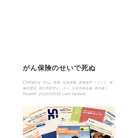
がん保険のせいで死ぬ
Category:
,
,
,
,
Blog
医療
生命保険
真相追求
トリック
保
,
,
,
|
険代理店
国立癌研究センター
日本学術会議
癌治療
Posted:
2020/10/18
Last Update: