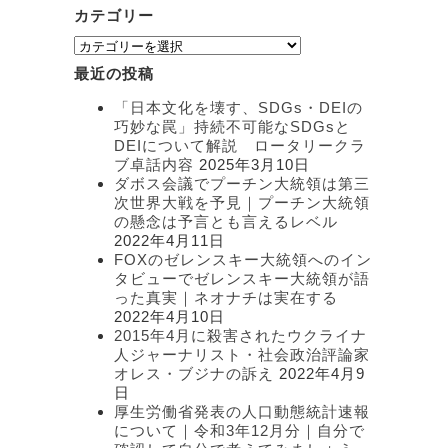
カテゴリー
カ
テ
最近の投稿
ゴ
リ
「日本文化を壊す、SDGs・DEIの
ー
巧妙な罠」持続不可能なSDGsと
DEIについて解説 ロータリークラ
ブ卓話内容
2025年3月10日
ダボス会議でプーチン大統領は第三
次世界大戦を予見｜プーチン大統領
の懸念は予言とも言えるレベル
2022年4月11日
FOXのゼレンスキー大統領へのイン
タビューでゼレンスキー大統領が語
った真実｜ネオナチは実在する
2022年4月10日
2015年4月に殺害されたウクライナ
人ジャーナリスト・社会政治評論家
オレス・ブジナの訴え
2022年4月9
日
厚生労働省発表の人口動態統計速報
について｜令和3年12月分｜自分で