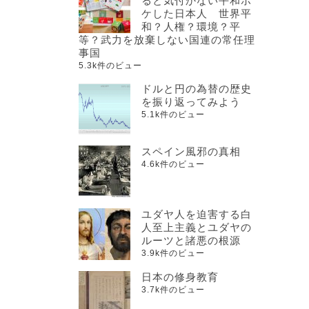
ると気付かない平和ボ
ケした日本人 世界平
和？人権？環境？平
等？武力を放棄しない国連の常任理
事国
5.3k件のビュー
ドルと円の為替の歴史
を振り返ってみよう
5.1k件のビュー
スペイン風邪の真相
4.6k件のビュー
ユダヤ人を迫害する白
人至上主義とユダヤの
ルーツと諸悪の根源
3.9k件のビュー
日本の修身教育
3.7k件のビュー