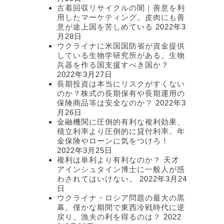
古着回収リサイクルの闇｜善意を利
用したマーケティング。皮肉にも善
意が途上国を苦しめている
2022年3
月28日
ウクライナに米国国防省が資金提供
している生物学研究所がある。生物
兵器を作る国支援すべき国か？
2022年3月27日
長期投資は本当にリスクがすくない
のか？株式の長期保有や長期運用の
保険商品等は安全なのか？
2022年3
月26日
金融機関に圧倒的有利な複利効果、
積立利率より圧倒的に貸付利率。年
金保険やローンに気をつけろ！
2022年3月25日
複利は単利より有利なのか？ 天才
アインシュタイン博士に一般人が惑
わされてはいけない。
2022年3月24
日
ウクライナ・ロシア問題の最大の黒
幕。僅かな期間で東西冷戦時代に逆
戻り。漁夫の利を得るのは？
2022