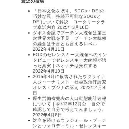
最近の投稿
ゴ
リ
「日本文化を壊す、SDGs・DEIの
ー
巧妙な罠」持続不可能なSDGsと
DEIについて解説 ロータリークラ
ブ卓話内容
2025年3月10日
ダボス会議でプーチン大統領は第三
次世界大戦を予見｜プーチン大統領
の懸念は予言とも言えるレベル
2022年4月11日
FOXのゼレンスキー大統領へのイン
タビューでゼレンスキー大統領が語
った真実｜ネオナチは実在する
2022年4月10日
2015年4月に殺害されたウクライナ
人ジャーナリスト・社会政治評論家
オレス・ブジナの訴え
2022年4月9
日
厚生労働省発表の人口動態統計速報
について｜令和3年12月分｜自分で
確認して自分で考えてみましょう。
2022年4月8日
対立を続けるウラジミール・プーチ
ンとウォロディミル・ゼレンスキー