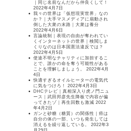
｜同じ名前なんだから仲良くして！
2022年4月7日
我々の世界は「仮想現実世界」なの
か？｜大手マスメディアに扇動され
倒した大衆の末路｜大衆は養分
2022年4月6日
言論統制｜表現の自由が奪われてい
くインターネットの世界｜検閲しま
くりなのは日本国憲法違反では？
2022年4月5日
使途不明なチャリティに加担するこ
とで、誰かの命を奪う可能性がある
ことを理解しましょう。
2022年4月
4日
快適すぎるオイルヒーターの電気代
に気をつけろ！
2022年4月3日
DHCテレビ｜真相深入り虎ノ門ニュ
ース｜武田邦彦先生降板で内容が偏
ってきたゾ｜再生回数も激減
2022
年4月2日
ガンと砂糖（糖質）の関係性｜癌は
自分の体の一部、いつも発生しては
消えるを繰り返している。
2022年3
月29日