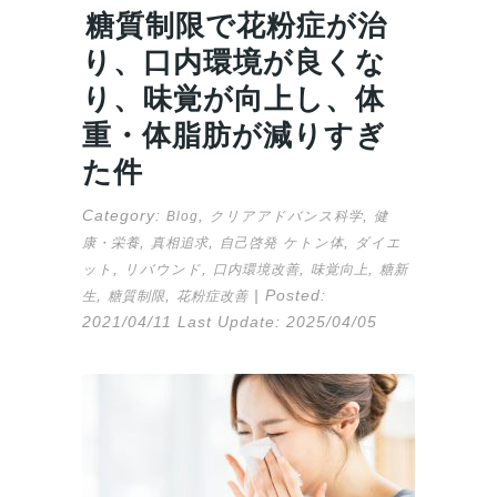
糖質制限で花粉症が治
り、口内環境が良くな
り、味覚が向上し、体
重・体脂肪が減りすぎ
た件
Category:
,
,
Blog
クリアアドバンス科学
健
,
,
,
康・栄養
真相追求
自己啓発
ケトン体
ダイエ
,
,
,
,
ット
リバウンド
口内環境改善
味覚向上
糖新
,
,
| Posted:
生
糖質制限
花粉症改善
2021/04/11
Last Update:
2025/04/05