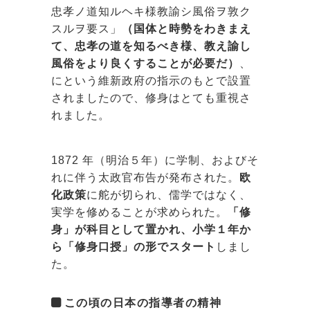
忠孝ノ道知ルヘキ様教諭シ風俗ヲ敦ク
スルヲ要ス」
（国体と時勢をわきまえ
て、忠孝の道を知るべき様、教え諭し
風俗をより良くすることが必要だ）
、
にという維新政府の指示のもとで設置
されましたので、修身はとても重視さ
れました。
1872 年（明治５年）に学制、およびそ
れに伴う太政官布告が発布された。
欧
化政策
に舵が切られ、儒学ではなく、
実学を修めることが求められた。
「修
身」が科目として置かれ、小学１年か
ら「修身口授」の形でスタート
しまし
た。
この頃の日本の指導者の精神