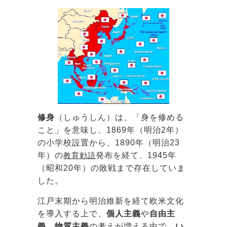
修身
（しゅうしん）は、「身を修める
こと」を意味し、1869年（明治2年）
の小学校設置から、1890年（明治23
年）の
教育勅語
発布を経て、1945年
（昭和20年）の敗戦まで存在していま
した。
江戸末期から明治維新を経て欧米文化
を導入する上で、
個人主義
や
自由主
義
、
物質主義
の考えが増える中で、
い