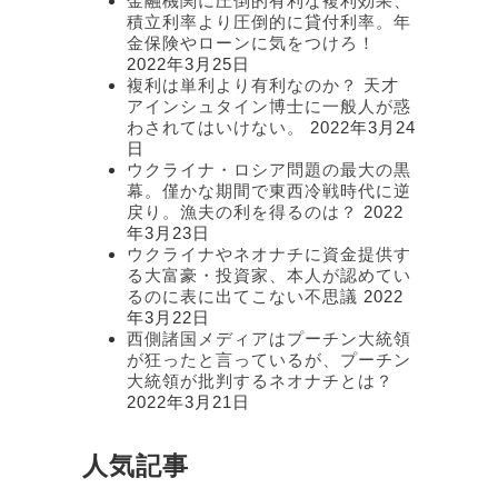
金融機関に圧倒的有利な複利効果、
積立利率より圧倒的に貸付利率。年
金保険やローンに気をつけろ！
2022年3月25日
複利は単利より有利なのか？ 天才
アインシュタイン博士に一般人が惑
わされてはいけない。
2022年3月24
日
ウクライナ・ロシア問題の最大の黒
幕。僅かな期間で東西冷戦時代に逆
戻り。漁夫の利を得るのは？
2022
年3月23日
ウクライナやネオナチに資金提供す
る大富豪・投資家、本人が認めてい
るのに表に出てこない不思議
2022
年3月22日
西側諸国メディアはプーチン大統領
が狂ったと言っているが、プーチン
大統領が批判するネオナチとは？
2022年3月21日
人気記事