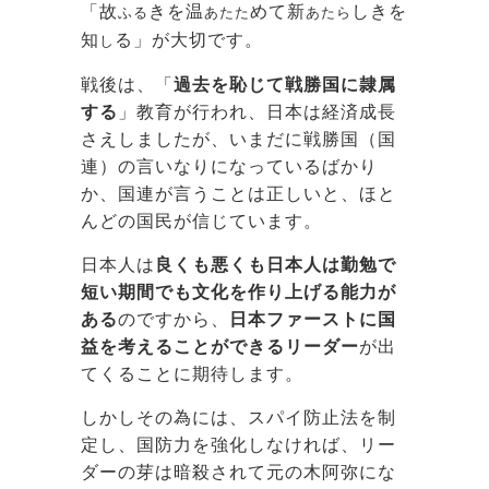
「故
きを温
めて新
しきを
ふる
あたた
あたら
知
る」が大切です。
し
戦後は、「
過去を恥じて戦勝国に隷属
する
」教育が行われ、日本は経済成長
さえしましたが、いまだに戦勝国（国
連）の言いなりになっているばかり
か、国連が言うことは正しいと、ほと
んどの国民が信じています。
日本人は
良くも悪くも日本人は勤勉で
短い期間でも文化を作り上げる能力が
ある
のですから、
日本ファーストに国
益を考えることができるリーダー
が出
てくることに期待します。
しかしその為には、スパイ防止法を制
定し、国防力を強化しなければ、リー
ダーの芽は暗殺されて元の木阿弥にな