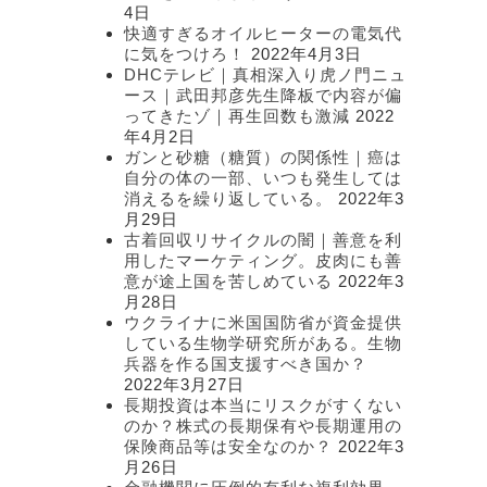
4日
快適すぎるオイルヒーターの電気代
に気をつけろ！
2022年4月3日
DHCテレビ｜真相深入り虎ノ門ニュ
ース｜武田邦彦先生降板で内容が偏
ってきたゾ｜再生回数も激減
2022
年4月2日
ガンと砂糖（糖質）の関係性｜癌は
自分の体の一部、いつも発生しては
消えるを繰り返している。
2022年3
月29日
古着回収リサイクルの闇｜善意を利
用したマーケティング。皮肉にも善
意が途上国を苦しめている
2022年3
月28日
ウクライナに米国国防省が資金提供
している生物学研究所がある。生物
兵器を作る国支援すべき国か？
2022年3月27日
長期投資は本当にリスクがすくない
のか？株式の長期保有や長期運用の
保険商品等は安全なのか？
2022年3
月26日