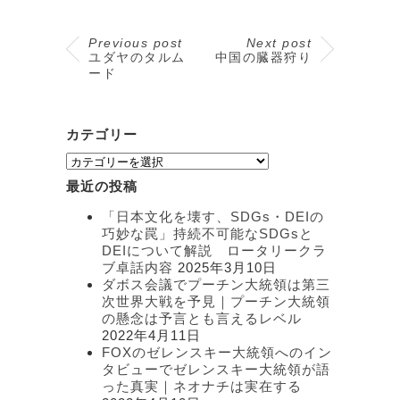
Previous post
Next post
ユダヤのタルム
中国の臓器狩り
ード
カテゴリー
カ
テ
最近の投稿
ゴ
リ
「日本文化を壊す、SDGs・DEIの
ー
巧妙な罠」持続不可能なSDGsと
DEIについて解説 ロータリークラ
ブ卓話内容
2025年3月10日
ダボス会議でプーチン大統領は第三
次世界大戦を予見｜プーチン大統領
の懸念は予言とも言えるレベル
2022年4月11日
FOXのゼレンスキー大統領へのイン
タビューでゼレンスキー大統領が語
った真実｜ネオナチは実在する