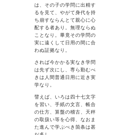
は、その子の学問に出精す
るを見て、やがて身代を持
ち崩すならんとて親心に心
配する者あり。無理ならぬ
ことなり。畢竟その学問の
実に遠くして日用の間に合
わぬ証拠なり。
されば今かかる実なき学問
は先ず次にし、専ら勤むべ
きは人間普通日用に近き実
学なり。
譬えば、いろは四十七文字
を習い、手紙の文言、帳合
の仕方、算盤の稽古、天秤
の取扱い等を心得、なおま
た進んで学ぶべき箇条は甚
だ多し。