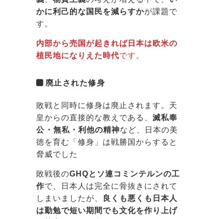
かに利己的な国民を減らすか
が課題で
す。
内部から売国が起きれば日本は欧米の
植民地になりえた時代
です。
廃止された修身
敗戦と同時に修身は廃止されます。天
皇からの直接的な教えである、
滅私奉
公・無私・利他の精神
など、日本の美
徳を育む「修身」は戦勝国からすると
脅威でした
敗戦後の
GHQとソ連コミンテルンの工
作
で、日本人は完全に骨抜きにされて
しまいましたが、
良くも悪くも日本人
は勤勉で短い期間でも文化を作り上げ