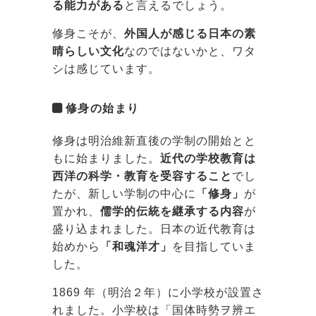
る能力がある
と言えるでしょう。
修身こそが、
外国人が感じる日本の素
晴らしい文化
なのではないかと、ワタ
シは感じています。
修身の始まり
修身は明治維新直後の学制の開始とと
もに始まりました。
近代の学校教育は
西洋の科学・教育を受容すること
でし
たが、新しい学制の中心に
「修身」
が
置かれ、
儒学的伝統を継承する内容
が
盛り込まれました。日本の近代教育は
始めから
「和魂洋才」
を目指していま
した。
1869 年（明治２年）に小学校が設置さ
れました。小学校は「国体時勢ヲ辨エ