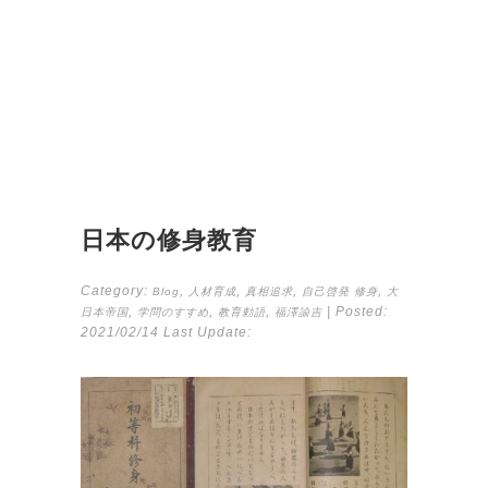
日本の修身教育
Category:
,
,
,
,
Blog
人材育成
真相追求
自己啓発
修身
大
,
,
,
| Posted:
日本帝国
学問のすすめ
教育勅語
福澤諭吉
2021/02/14
Last Update: