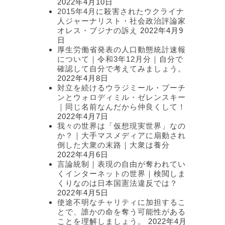
2022年4月10日
2015年4月に殺害されたウクライナ
人ジャーナリスト・社会政治評論家
オレス・ブジナの訴え
2022年4月9
日
厚生労働省発表の人口動態統計速報
について｜令和3年12月分｜自分で
確認して自分で考えてみましょう。
2022年4月8日
対立を続けるウラジミール・プーチ
ンとウォロディミル・ゼレンスキー
｜同じ名前なんだから仲良くして！
2022年4月7日
我々の世界は「仮想現実世界」なの
か？｜大手マスメディアに扇動され
倒した大衆の末路｜大衆は養分
2022年4月6日
言論統制｜表現の自由が奪われてい
くインターネットの世界｜検閲しま
くりなのは日本国憲法違反では？
2022年4月5日
使途不明なチャリティに加担するこ
とで、誰かの命を奪う可能性がある
ことを理解しましょう。
2022年4月