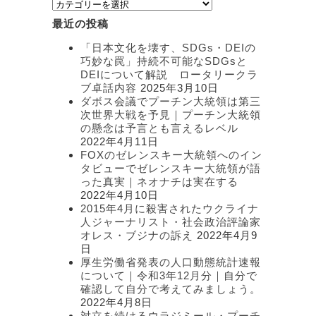
カ
テ
最近の投稿
ゴ
リ
「日本文化を壊す、SDGs・DEIの
ー
巧妙な罠」持続不可能なSDGsと
DEIについて解説 ロータリークラ
ブ卓話内容
2025年3月10日
ダボス会議でプーチン大統領は第三
次世界大戦を予見｜プーチン大統領
の懸念は予言とも言えるレベル
2022年4月11日
FOXのゼレンスキー大統領へのイン
タビューでゼレンスキー大統領が語
った真実｜ネオナチは実在する
2022年4月10日
2015年4月に殺害されたウクライナ
人ジャーナリスト・社会政治評論家
オレス・ブジナの訴え
2022年4月9
日
厚生労働省発表の人口動態統計速報
について｜令和3年12月分｜自分で
確認して自分で考えてみましょう。
2022年4月8日
対立を続けるウラジミール・プーチ