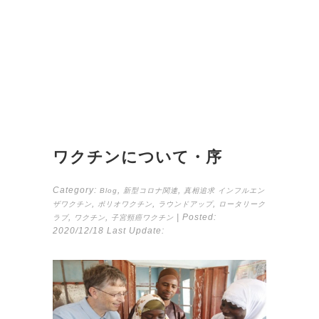
ワクチンについて・序
Category:
,
,
Blog
新型コロナ関連
真相追求
インフルエン
,
,
,
ザワクチン
ポリオワクチン
ラウンドアップ
ロータリーク
,
,
| Posted:
ラブ
ワクチン
子宮頸癌ワクチン
2020/12/18
Last Update: