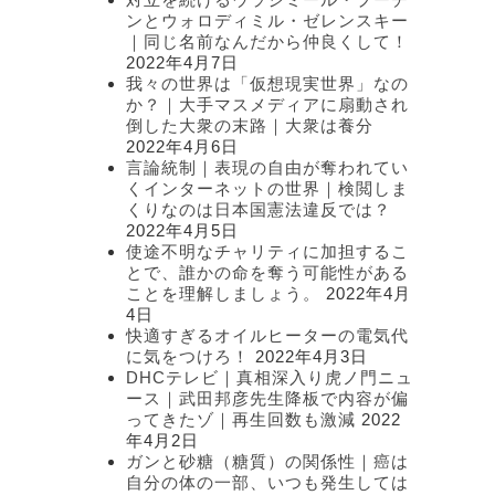
ンとウォロディミル・ゼレンスキー
｜同じ名前なんだから仲良くして！
2022年4月7日
我々の世界は「仮想現実世界」なの
か？｜大手マスメディアに扇動され
倒した大衆の末路｜大衆は養分
2022年4月6日
言論統制｜表現の自由が奪われてい
くインターネットの世界｜検閲しま
くりなのは日本国憲法違反では？
2022年4月5日
使途不明なチャリティに加担するこ
とで、誰かの命を奪う可能性がある
ことを理解しましょう。
2022年4月
4日
快適すぎるオイルヒーターの電気代
に気をつけろ！
2022年4月3日
DHCテレビ｜真相深入り虎ノ門ニュ
ース｜武田邦彦先生降板で内容が偏
ってきたゾ｜再生回数も激減
2022
年4月2日
ガンと砂糖（糖質）の関係性｜癌は
自分の体の一部、いつも発生しては