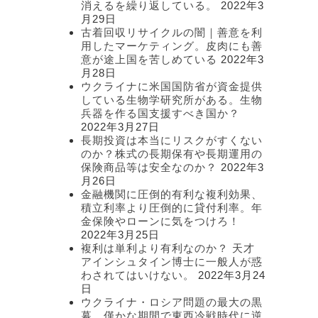
消えるを繰り返している。
2022年3
月29日
古着回収リサイクルの闇｜善意を利
用したマーケティング。皮肉にも善
意が途上国を苦しめている
2022年3
月28日
ウクライナに米国国防省が資金提供
している生物学研究所がある。生物
兵器を作る国支援すべき国か？
2022年3月27日
長期投資は本当にリスクがすくない
のか？株式の長期保有や長期運用の
保険商品等は安全なのか？
2022年3
月26日
金融機関に圧倒的有利な複利効果、
積立利率より圧倒的に貸付利率。年
金保険やローンに気をつけろ！
2022年3月25日
複利は単利より有利なのか？ 天才
アインシュタイン博士に一般人が惑
わされてはいけない。
2022年3月24
日
ウクライナ・ロシア問題の最大の黒
幕。僅かな期間で東西冷戦時代に逆