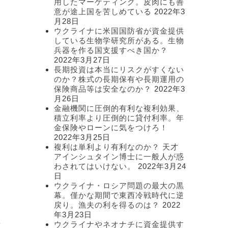
用したマーケティング。皮肉にも善
意が途上国を苦しめている
2022年3
月28日
ウクライナに米国国防省が資金提供
している生物学研究所がある。生物
兵器を作る国支援すべき国か？
2022年3月27日
長期投資は本当にリスクがすくない
のか？株式の長期保有や長期運用の
保険商品等は安全なのか？
2022年3
月26日
っ
金融機関に圧倒的有利な複利効果、
積立利率より圧倒的に貸付利率。年
金保険やローンに気をつけろ！
2022年3月25日
い
複利は単利より有利なのか？ 天才
アインシュタイン博士に一般人が惑
わされてはいけない。
2022年3月24
日
ウクライナ・ロシア問題の最大の黒
幕。僅かな期間で東西冷戦時代に逆
戻り。漁夫の利を得るのは？
2022
年3月23日
要
ウクライナやネオナチに資金提供す