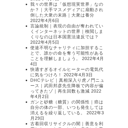
我々の世界は「仮想現実世界」なの
か？｜大手マスメディアに扇動され
倒した大衆の末路｜大衆は養分
2022年4月6日
言論統制｜表現の自由が奪われてい
くインターネットの世界｜検閲しま
くりなのは日本国憲法違反では？
2022年4月5日
使途不明なチャリティに加担するこ
とで、誰かの命を奪う可能性がある
ことを理解しましょう。
2022年4月
4日
快適すぎるオイルヒーターの電気代
に気をつけろ！
2022年4月3日
DHCテレビ｜真相深入り虎ノ門ニュ
ース｜武田邦彦先生降板で内容が偏
ってきたゾ｜再生回数も激減
2022
年4月2日
ガンと砂糖（糖質）の関係性｜癌は
自分の体の一部、いつも発生しては
消えるを繰り返している。
2022年3
月29日
古着回収リサイクルの闇｜善意を利