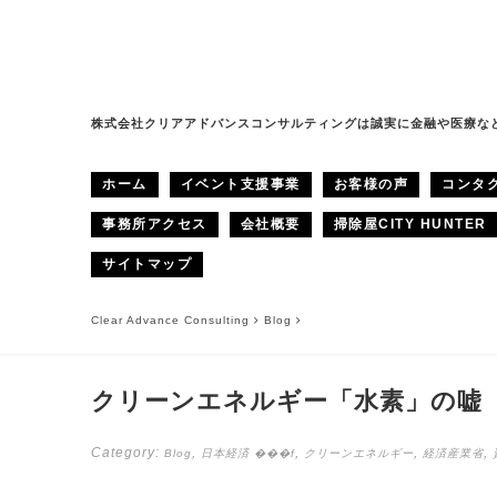
株式会社クリアアドバンスコンサルティングは誠実に金融や医療な
ホーム
イベント支援事業
お客様の声
コンタ
事務所アクセス
会社概要
掃除屋CITY HUNTER
サイトマップ
Clear Advance Consulting
Blog
クリーンエネルギー「水素」の嘘
Category:
,
,
,
,
Blog
日本経済
���f
クリーンエネルギー
経済産業省