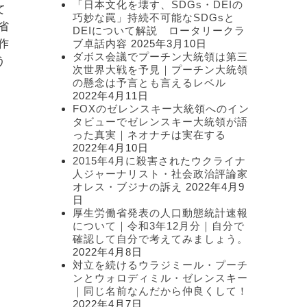
「日本文化を壊す、SDGs・DEIの
て
ー
巧妙な罠」持続不可能なSDGsと
省
DEIについて解説 ロータリークラ
作
ブ卓話内容
2025年3月10日
ダボス会議でプーチン大統領は第三
う
次世界大戦を予見｜プーチン大統領
の懸念は予言とも言えるレベル
2022年4月11日
FOXのゼレンスキー大統領へのイン
タビューでゼレンスキー大統領が語
った真実｜ネオナチは実在する
2022年4月10日
2015年4月に殺害されたウクライナ
人ジャーナリスト・社会政治評論家
オレス・ブジナの訴え
2022年4月9
日
厚生労働省発表の人口動態統計速報
に
について｜令和3年12月分｜自分で
確認して自分で考えてみましょう。
2022年4月8日
対立を続けるウラジミール・プーチ
ンとウォロディミル・ゼレンスキー
｜同じ名前なんだから仲良くして！
2022年4月7日