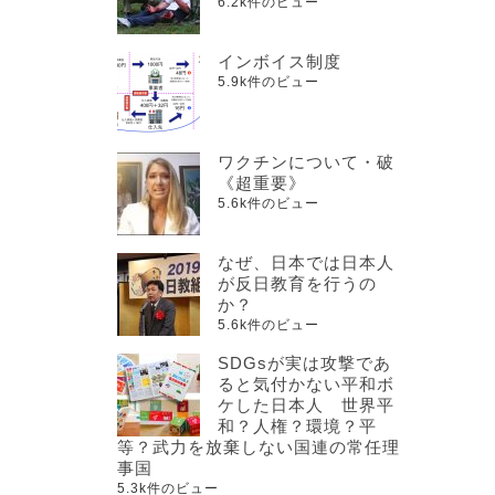
6.2k件のビュー
インボイス制度
5.9k件のビュー
ワクチンについて・破
《超重要》
5.6k件のビュー
なぜ、日本では日本人
が反日教育を行うの
か？
5.6k件のビュー
SDGsが実は攻撃であ
ると気付かない平和ボ
ケした日本人 世界平
和？人権？環境？平
等？武力を放棄しない国連の常任理
事国
5.3k件のビュー