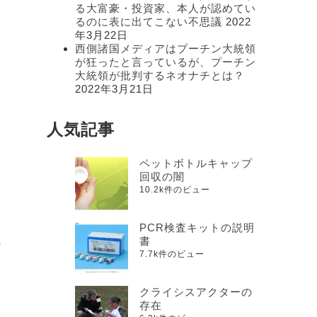
る大富豪・投資家、本人が認めてい
るのに表に出てこない不思議
2022
年3月22日
西側諸国メディアはプーチン大統領
が狂ったと言っているが、プーチン
大統領が批判するネオナチとは？
2022年3月21日
と
人気記事
ペットボトルキャップ
回収の闇
10.2k件のビュー
い
PCR検査キットの説明
書
の
7.7k件のビュー
クライシスアクターの
存在