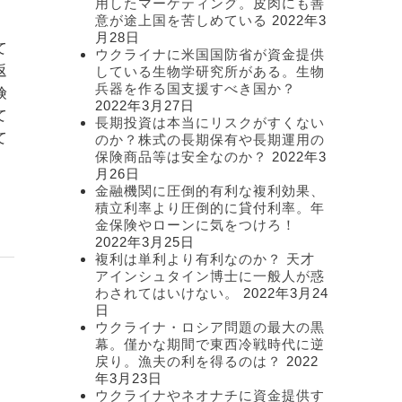
用したマーケティング。皮肉にも善
意が途上国を苦しめている
2022年3
、
月28日
て
ウクライナに米国国防省が資金提供
返
している生物学研究所がある。生物
兵器を作る国支援すべき国か？
険
2022年3月27日
て
長期投資は本当にリスクがすくない
て
のか？株式の長期保有や長期運用の
保険商品等は安全なのか？
2022年3
月26日
金融機関に圧倒的有利な複利効果、
積立利率より圧倒的に貸付利率。年
金保険やローンに気をつけろ！
2022年3月25日
複利は単利より有利なのか？ 天才
アインシュタイン博士に一般人が惑
わされてはいけない。
2022年3月24
日
ウクライナ・ロシア問題の最大の黒
幕。僅かな期間で東西冷戦時代に逆
戻り。漁夫の利を得るのは？
2022
年3月23日
ウクライナやネオナチに資金提供す