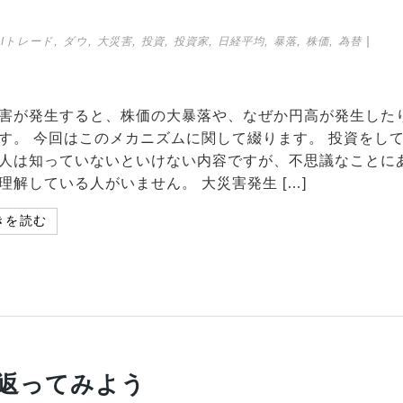
,
,
,
,
,
,
,
,
|
AIトレード
ダウ
大災害
投資
投資家
日経平均
暴落
株価
為替
害が発生すると、株価の大暴落や、なぜか円高が発生した
す。 今回はこのメカニズムに関して綴ります。 投資をし
人は知っていないといけない内容ですが、不思議なことに
理解している人がいません。 大災害発生 […]
きを読む
返ってみよう