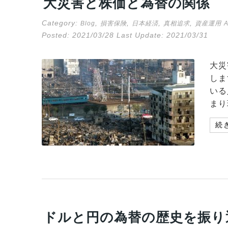
大災害と株価と為替の関係
Category:
,
,
,
,
Blog
損害保険
日本経済
真相追求
資産運用
Posted:
2021/03/28
Last Update:
2021/03/31
大災
しま
いる
まり
続
ドルと円の為替の歴史を振り