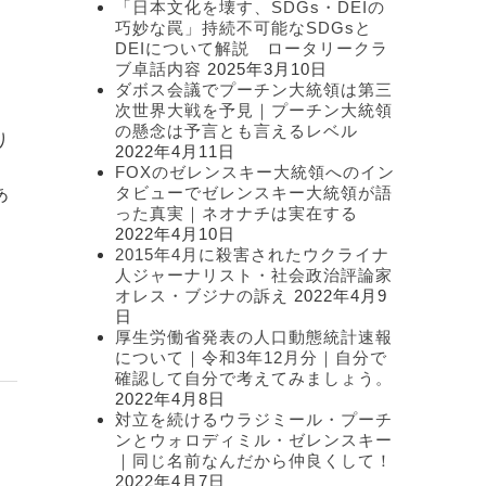
「日本文化を壊す、SDGs・DEIの
ー
巧妙な罠」持続不可能なSDGsと
DEIについて解説 ロータリークラ
ブ卓話内容
2025年3月10日
ダボス会議でプーチン大統領は第三
次世界大戦を予見｜プーチン大統領
の懸念は予言とも言えるレベル
り
2022年4月11日
て
FOXのゼレンスキー大統領へのイン
タビューでゼレンスキー大統領が語
あ
った真実｜ネオナチは実在する
2022年4月10日
2015年4月に殺害されたウクライナ
人ジャーナリスト・社会政治評論家
オレス・ブジナの訴え
2022年4月9
日
厚生労働省発表の人口動態統計速報
について｜令和3年12月分｜自分で
確認して自分で考えてみましょう。
2022年4月8日
対立を続けるウラジミール・プーチ
ンとウォロディミル・ゼレンスキー
｜同じ名前なんだから仲良くして！
2022年4月7日