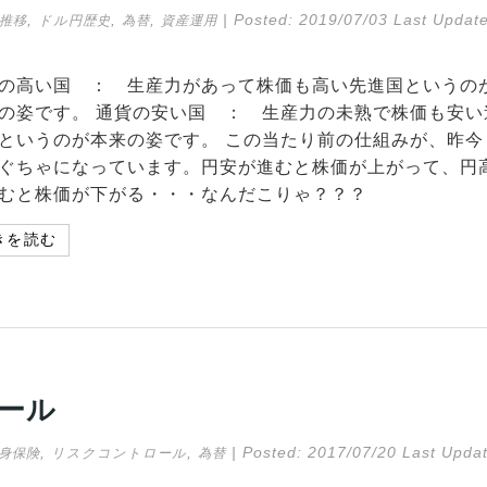
,
,
,
| Posted:
2019/07/03
Last Update
推移
ドル円歴史
為替
資産運用
の高い国 ： 生産力があって株価も高い先進国というの
の姿です。 通貨の安い国 ： 生産力の未熟で株価も安い
というのが本来の姿です。 この当たり前の仕組みが、昨今
ぐちゃになっています。円安が進むと株価が上がって、円
むと株価が下がる・・・なんだこりゃ？？？
きを読む
ール
,
,
| Posted:
2017/07/20
Last Updat
身保険
リスクコントロール
為替