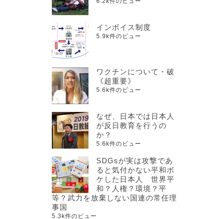
6.2k件のビュー
インボイス制度
5.9k件のビュー
ワクチンについて・破
《超重要》
5.6k件のビュー
なぜ、日本では日本人
が反日教育を行うの
か？
5.6k件のビュー
SDGsが実は攻撃であ
ると気付かない平和ボ
ケした日本人 世界平
和？人権？環境？平
等？武力を放棄しない国連の常任理
事国
5.3k件のビュー