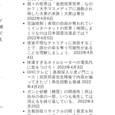
我々の世界は「仮想現実世界」なの
:
か？｜大手マスメディアに扇動され
倒した大衆の末路｜大衆は養分
2022年4月6日
が
言論統制｜表現の自由が奪われてい
途
くインターネットの世界｜検閲しま
ぐ
くりなのは日本国憲法違反では？
2022年4月5日
高
使途不明なチャリティに加担するこ
とで、誰かの命を奪う可能性がある
ことを理解しましょう。
2022年4月
4日
快適すぎるオイルヒーターの電気代
に気をつけろ！
2022年4月3日
DHCテレビ｜真相深入り虎ノ門ニュ
ース｜武田邦彦先生降板で内容が偏
ってきたゾ｜再生回数も激減
2022
年4月2日
ガンと砂糖（糖質）の関係性｜癌は
自分の体の一部、いつも発生しては
消えるを繰り返している。
2022年3
月29日
e:
古着回収リサイクルの闇｜善意を利