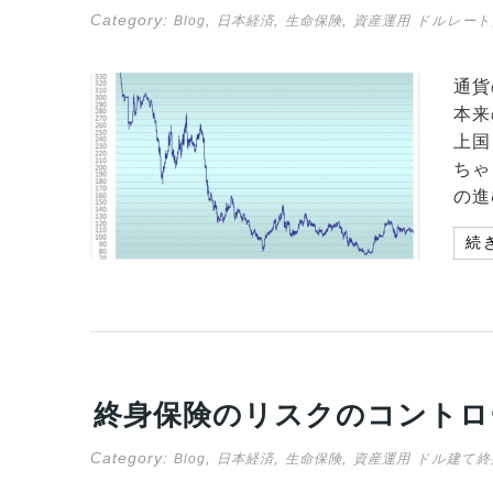
Category:
,
,
,
Blog
日本経済
生命保険
資産運用
ドルレート
通貨
本来
上国
ちゃ
の進
続
終身保険のリスクのコントロ
Category:
,
,
,
Blog
日本経済
生命保険
資産運用
ドル建て終