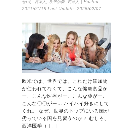
,
,
,
| Posted:
せrえ
日本人
欧米信仰
西洋人
2021/01/15
Last Update:
2025/02/07
欧米では、世界では、これだけ添加物
が使われてなくて、こんな健康食品が
ー、こんな医療がー、こんな薬がー、
こんな〇〇がー… ハイハイ好きにして
くれ。 なぜ、世界のトップにいる国が
劣っている国を見習うのか？ むしろ、
西洋医学（ […]