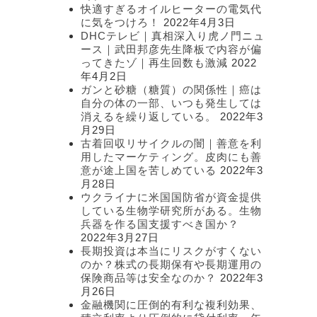
快適すぎるオイルヒーターの電気代
に気をつけろ！
2022年4月3日
DHCテレビ｜真相深入り虎ノ門ニュ
ース｜武田邦彦先生降板で内容が偏
ってきたゾ｜再生回数も激減
2022
年4月2日
ガンと砂糖（糖質）の関係性｜癌は
自分の体の一部、いつも発生しては
消えるを繰り返している。
2022年3
月29日
古着回収リサイクルの闇｜善意を利
用したマーケティング。皮肉にも善
意が途上国を苦しめている
2022年3
月28日
ウクライナに米国国防省が資金提供
している生物学研究所がある。生物
兵器を作る国支援すべき国か？
2022年3月27日
長期投資は本当にリスクがすくない
のか？株式の長期保有や長期運用の
保険商品等は安全なのか？
2022年3
月26日
金融機関に圧倒的有利な複利効果、