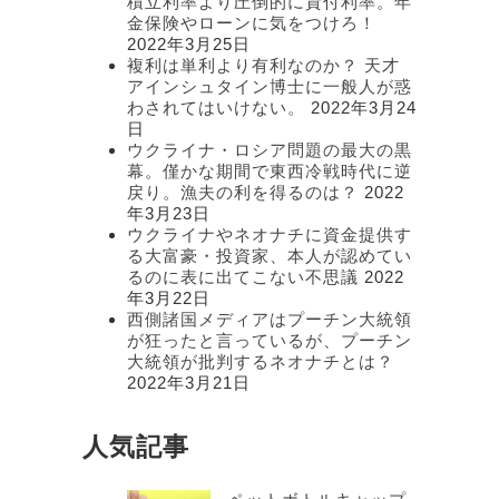
積立利率より圧倒的に貸付利率。年
金保険やローンに気をつけろ！
2022年3月25日
複利は単利より有利なのか？ 天才
アインシュタイン博士に一般人が惑
わされてはいけない。
2022年3月24
日
ウクライナ・ロシア問題の最大の黒
幕。僅かな期間で東西冷戦時代に逆
戻り。漁夫の利を得るのは？
2022
年3月23日
ウクライナやネオナチに資金提供す
る大富豪・投資家、本人が認めてい
るのに表に出てこない不思議
2022
年3月22日
西側諸国メディアはプーチン大統領
が狂ったと言っているが、プーチン
大統領が批判するネオナチとは？
2022年3月21日
人気記事