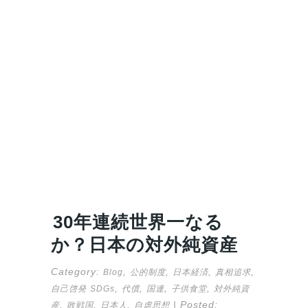
30年連続世界一なる
か？日本の対外純資産
Category:
,
,
,
,
Blog
公的制度
日本経済
真相追求
,
,
,
,
自己啓発
SDGs
代償
国連
子供食堂
対外純資
,
,
,
| Posted:
産
敗戦国
日本人
自虐思想