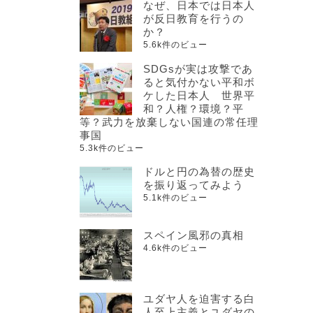
なぜ、日本では日本人
が反日教育を行うの
か？
5.6k件のビュー
SDGsが実は攻撃であ
ると気付かない平和ボ
ケした日本人 世界平
和？人権？環境？平
等？武力を放棄しない国連の常任理
事国
5.3k件のビュー
ドルと円の為替の歴史
を振り返ってみよう
5.1k件のビュー
スペイン風邪の真相
4.6k件のビュー
ユダヤ人を迫害する白
人至上主義とユダヤの