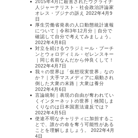
2015年4月に殺害されたウクライナ
人ジャーナリスト・社会政治評論家
オレス・ブジナの訴え
2022年4月9
日
厚生労働省発表の人口動態統計速報
について｜令和3年12月分｜自分で
確認して自分で考えてみましょう。
2022年4月8日
対立を続けるウラジミール・プーチ
ンとウォロディミル・ゼレンスキー
｜同じ名前なんだから仲良くして！
2022年4月7日
我々の世界は「仮想現実世界」なの
か？｜大手マスメディアに扇動され
倒した大衆の末路｜大衆は養分
2022年4月6日
言論統制｜表現の自由が奪われてい
くインターネットの世界｜検閲しま
くりなのは日本国憲法違反では？
2022年4月5日
使途不明なチャリティに加担するこ
とで、誰かの命を奪う可能性がある
ことを理解しましょう。
2022年4月
4日