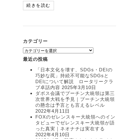
続きを読む
カテゴリー
カ
テ
最近の投稿
ゴ
リ
「日本文化を壊す、SDGs・DEIの
ー
巧妙な罠」持続不可能なSDGsと
DEIについて解説 ロータリークラ
ブ卓話内容
2025年3月10日
ダボス会議でプーチン大統領は第三
次世界大戦を予見｜プーチン大統領
の懸念は予言とも言えるレベル
2022年4月11日
FOXのゼレンスキー大統領へのイン
タビューでゼレンスキー大統領が語
った真実｜ネオナチは実在する
2022年4月10日