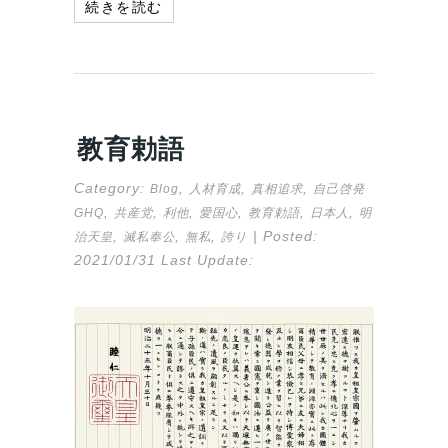
続きを読む
教育勅語
Category:
,
,
,
Blog
人材育成
真相追求
自己啓発
,
,
,
,
,
,
GHQ
共産党
利他
愛国心
教育勅語
日本人
明
,
,
,
| Posted:
治天皇
滅私奉公
無私
誇り
2021/01/31
Last Update: