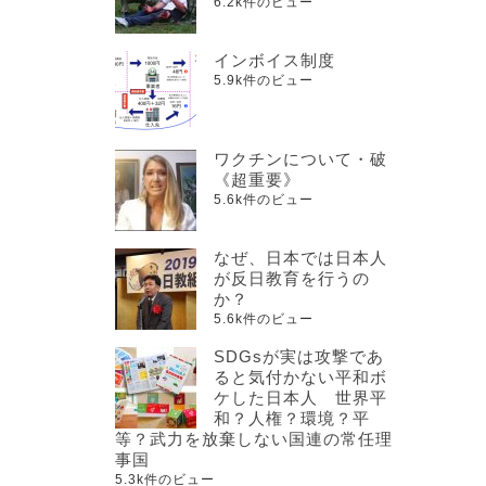
6.2k件のビュー
インボイス制度
5.9k件のビュー
ワクチンについて・破
《超重要》
5.6k件のビュー
なぜ、日本では日本人
が反日教育を行うの
か？
5.6k件のビュー
SDGsが実は攻撃であ
ると気付かない平和ボ
ケした日本人 世界平
和？人権？環境？平
等？武力を放棄しない国連の常任理
事国
5.3k件のビュー