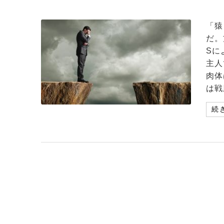
「猿
だ。
Sに
主人
肉体
は戦
続