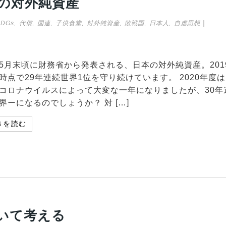
本の対外純資産
,
,
,
,
,
,
,
|
SDGs
代償
国連
子供食堂
対外純資産
敗戦国
日本人
自虐思想
5月末頃に財務省から発表される、日本の対外純資産。201
時点で29年連続世界1位を守り続けています。 2020年度
コロナウイルスによって大変な一年になりましたが、30年
界ーになるのでしょうか？ 対 […]
きを読む
いて考える