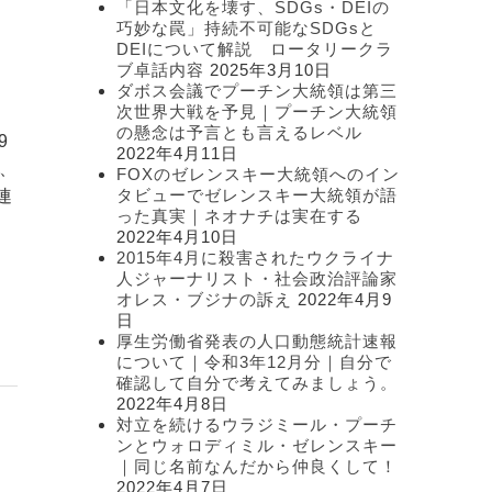
「日本文化を壊す、SDGs・DEIの
ー
巧妙な罠」持続不可能なSDGsと
DEIについて解説 ロータリークラ
ブ卓話内容
2025年3月10日
ダボス会議でプーチン大統領は第三
次世界大戦を予見｜プーチン大統領
の懸念は予言とも言えるレベル
9
2022年4月11日
は、
FOXのゼレンスキー大統領へのイン
タビューでゼレンスキー大統領が語
連
った真実｜ネオナチは実在する
2022年4月10日
2015年4月に殺害されたウクライナ
人ジャーナリスト・社会政治評論家
オレス・ブジナの訴え
2022年4月9
日
厚生労働省発表の人口動態統計速報
について｜令和3年12月分｜自分で
確認して自分で考えてみましょう。
2022年4月8日
対立を続けるウラジミール・プーチ
ンとウォロディミル・ゼレンスキー
｜同じ名前なんだから仲良くして！
2022年4月7日