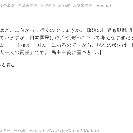
,
,
,
,
| Posted:
権の放棄
占領国憲法
平和憲法
敗戦国
日本国憲法
はどこに向かって行くのでしょうか。 政治の世界も動乱期
ていますが、日本国民は政治や法律について考えなすぎだ
ます。 主権が「国民」にあるのですから、現在の状況は「
人一人の責任」です。 民主主義に基づき […]
きを読む
,
| Posted:
2019/10/20
Last Update:
世界一
敗戦国