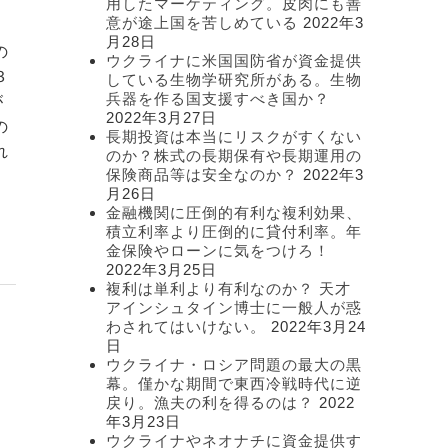
用したマーケティング。皮肉にも善
意が途上国を苦しめている
2022年3
月28日
の
ウクライナに米国国防省が資金提供
３
している生物学研究所がある。生物
兵器を作る国支援すべき国か？
が
2022年3月27日
の
長期投資は本当にリスクがすくない
れ
のか？株式の長期保有や長期運用の
保険商品等は安全なのか？
2022年3
月26日
金融機関に圧倒的有利な複利効果、
積立利率より圧倒的に貸付利率。年
金保険やローンに気をつけろ！
2022年3月25日
複利は単利より有利なのか？ 天才
アインシュタイン博士に一般人が惑
わされてはいけない。
2022年3月24
日
ウクライナ・ロシア問題の最大の黒
幕。僅かな期間で東西冷戦時代に逆
戻り。漁夫の利を得るのは？
2022
年3月23日
ウクライナやネオナチに資金提供す