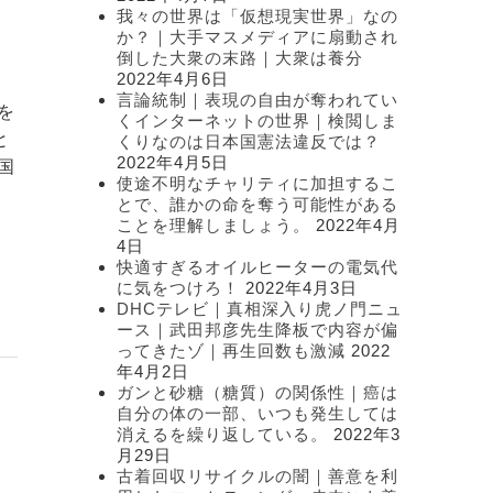
我々の世界は「仮想現実世界」なの
か？｜大手マスメディアに扇動され
倒した大衆の末路｜大衆は養分
2022年4月6日
言論統制｜表現の自由が奪われてい
を
くインターネットの世界｜検閲しま
と
くりなのは日本国憲法違反では？
2022年4月5日
国
使途不明なチャリティに加担するこ
とで、誰かの命を奪う可能性がある
ことを理解しましょう。
2022年4月
4日
快適すぎるオイルヒーターの電気代
に気をつけろ！
2022年4月3日
DHCテレビ｜真相深入り虎ノ門ニュ
ース｜武田邦彦先生降板で内容が偏
ってきたゾ｜再生回数も激減
2022
年4月2日
ガンと砂糖（糖質）の関係性｜癌は
自分の体の一部、いつも発生しては
消えるを繰り返している。
2022年3
月29日
古着回収リサイクルの闇｜善意を利