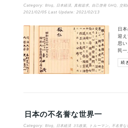
Category:
,
,
,
,
Blog
日本経済
真相追求
自己啓発
GHQ
交戦
2021/02/05
Last Update:
2021/02/13
日本
迎え
思い
民一
続
日本の不名誉な世界一
Category:
,
,
,
Blog
日本経済
３S政策
トルーマン
不名誉な