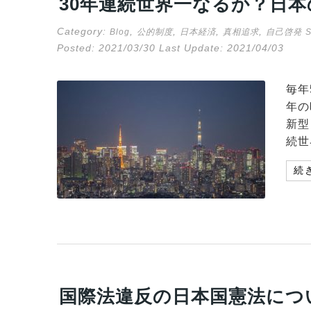
30年連続世界一なるか？日
Category:
,
,
,
,
Blog
公的制度
日本経済
真相追求
自己啓発
Posted:
2021/03/30
Last Update:
2021/04/03
毎年
年の
新型
続世
続
国際法違反の日本国憲法につ