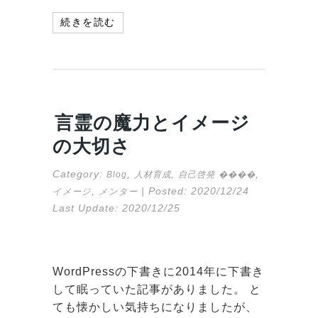
続きを読む
言霊の魔力とイメージ
の大切さ
Category:
,
,
,
Blog
人材育成
自己啓発
����
,
| Posted:
2020/12/24
イメージ
メンター
Last Update:
2020/12/25
WordPressの下書きに2014年に下書き
して眠っていた記事がありました。 と
ても懐かしい気持ちになりましたが、