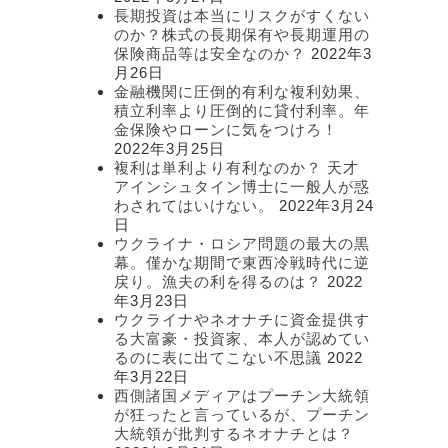
長期投資は本当にリスクがすくない
のか？株式の長期保有や長期運用の
保険商品等は安全なのか？
2022年3
月26日
金融機関に圧倒的有利な複利効果、
積立利率より圧倒的に貸付利率。年
金保険やローンに気をつけろ！
2022年3月25日
複利は単利より有利なのか？ 天才
アインシュタイン博士に一般人が惑
わされてはいけない。
2022年3月24
日
ウクライナ・ロシア問題の最大の黒
幕。僅かな期間で東西冷戦時代に逆
戻り。漁夫の利を得るのは？
2022
年3月23日
ウクライナやネオナチに資金提供す
る大富豪・投資家、本人が認めてい
るのに表に出てこない不思議
2022
年3月22日
西側諸国メディアはプーチン大統領
が狂ったと言っているが、プーチン
大統領が批判するネオナチとは？