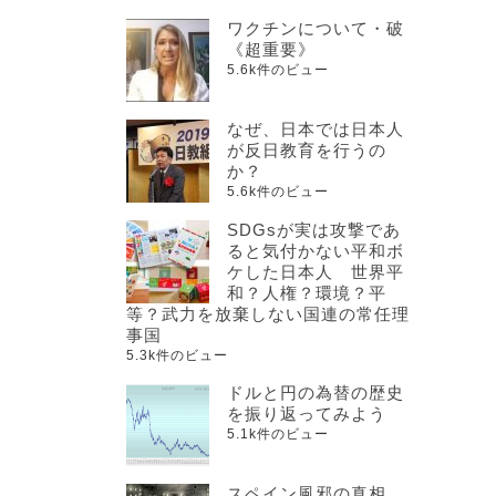
ワクチンについて・破
《超重要》
5.6k件のビュー
なぜ、日本では日本人
が反日教育を行うの
か？
5.6k件のビュー
SDGsが実は攻撃であ
ると気付かない平和ボ
ケした日本人 世界平
和？人権？環境？平
等？武力を放棄しない国連の常任理
事国
5.3k件のビュー
ドルと円の為替の歴史
を振り返ってみよう
5.1k件のビュー
スペイン風邪の真相