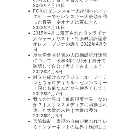
2022年4月11日
FOXのゼレンスキー大統領へのイン
タビューでゼレンスキー大統領が語
った真実｜ネオナチは実在する
2022年4月10日
2015年4月に殺害されたウクライナ
人ジャーナリスト・社会政治評論家
オレス・ブジナの訴え
2022年4月9
日
厚生労働省発表の人口動態統計速報
について｜令和3年12月分｜自分で
確認して自分で考えてみましょう。
2022年4月8日
対立を続けるウラジミール・プーチ
ンとウォロディミル・ゼレンスキー
｜同じ名前なんだから仲良くして！
2022年4月7日
我々の世界は「仮想現実世界」なの
か？｜大手マスメディアに扇動され
倒した大衆の末路｜大衆は養分
2022年4月6日
言論統制｜表現の自由が奪われてい
くインターネットの世界｜検閲しま