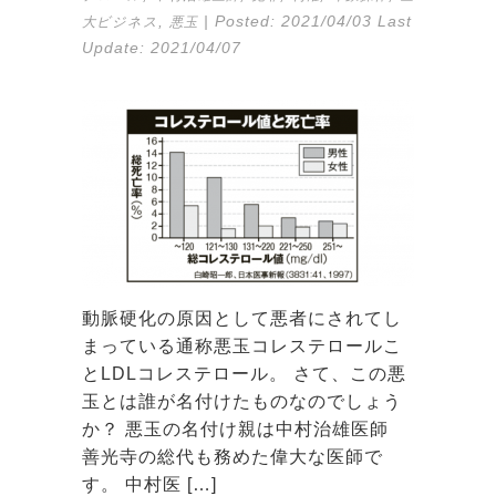
,
| Posted:
2021/04/03
Last
大ビジネス
悪玉
Update:
2021/04/07
動脈硬化の原因として悪者にされてし
まっている通称悪玉コレステロールこ
とLDLコレステロール。 さて、この悪
玉とは誰が名付けたものなのでしょう
か？ 悪玉の名付け親は中村治雄医師
善光寺の総代も務めた偉大な医師で
す。 中村医 […]