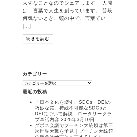
大切なことなのでシェアします。 人間
は、言葉で人生を創っています。 普段
何気ないとき、頭の中で、言葉でい
[…]
続きを読む
カテゴリー
カ
テ
最近の投稿
ゴ
リ
「日本文化を壊す、SDGs・DEIの
ー
巧妙な罠」持続不可能なSDGsと
DEIについて解説 ロータリークラ
ブ卓話内容
2025年3月10日
ダボス会議でプーチン大統領は第三
次世界大戦を予見｜プーチン大統領
の懸念は予言とも言えるレベル