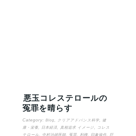
悪玉コレステロールの
冤罪を晴らす
Category:
,
,
Blog
クリアアドバンス科学
健
,
,
,
康・栄養
日本経済
真相追求
イメージ
コレス
,
,
,
,
,
テロール
中村治雄医師
冤罪
利権
印象操作
巨