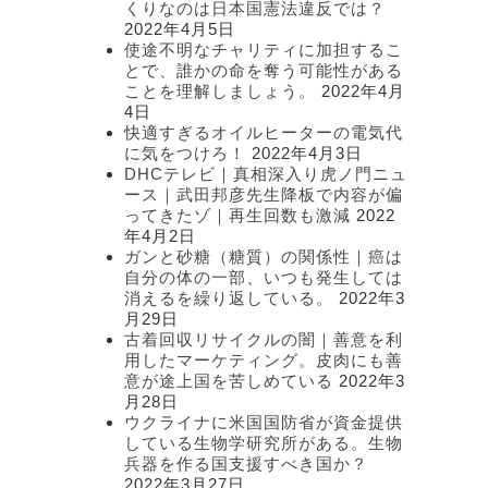
くりなのは日本国憲法違反では？
2022年4月5日
使途不明なチャリティに加担するこ
とで、誰かの命を奪う可能性がある
ことを理解しましょう。
2022年4月
4日
快適すぎるオイルヒーターの電気代
に気をつけろ！
2022年4月3日
DHCテレビ｜真相深入り虎ノ門ニュ
ース｜武田邦彦先生降板で内容が偏
ってきたゾ｜再生回数も激減
2022
年4月2日
ガンと砂糖（糖質）の関係性｜癌は
自分の体の一部、いつも発生しては
消えるを繰り返している。
2022年3
月29日
古着回収リサイクルの闇｜善意を利
用したマーケティング。皮肉にも善
意が途上国を苦しめている
2022年3
月28日
ウクライナに米国国防省が資金提供
している生物学研究所がある。生物
兵器を作る国支援すべき国か？
2022年3月27日