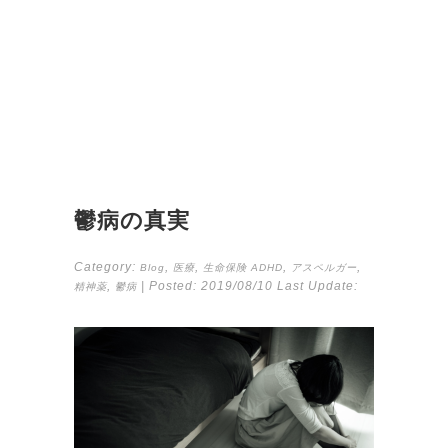
鬱病の真実
Category:
,
,
,
,
Blog
医療
生命保険
ADHD
アスペルガー
,
| Posted:
2019/08/10
Last Update:
精神薬
鬱病