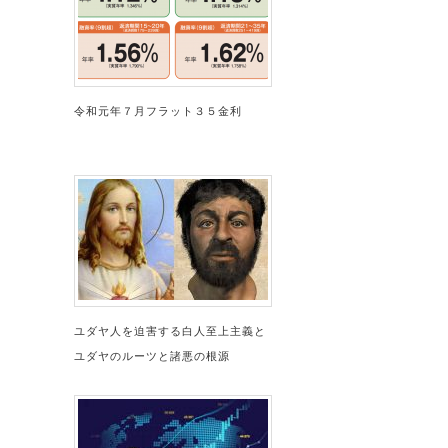
令和元年７月フラット３５金利
ユダヤ人を迫害する白人至上主義と
ユダヤのルーツと諸悪の根源