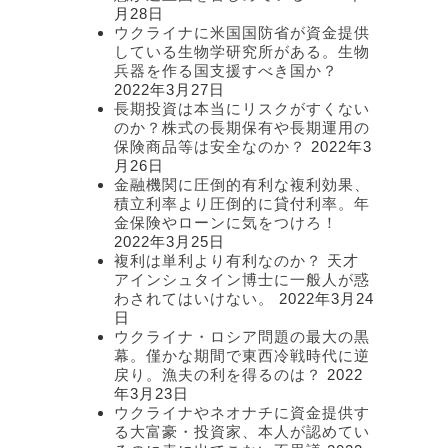
月28日
ウクライナに米国国防省が資金提供
している生物学研究所がある。生物
兵器を作る国支援すべき国か？
2022年3月27日
長期投資は本当にリスクがすくない
のか？株式の長期保有や長期運用の
保険商品等は安全なのか？
2022年3
月26日
金融機関に圧倒的有利な複利効果、
積立利率より圧倒的に貸付利率。年
金保険やローンに気をつけろ！
2022年3月25日
複利は単利より有利なのか？ 天才
アインシュタイン博士に一般人が惑
わされてはいけない。
2022年3月24
日
ウクライナ・ロシア問題の最大の黒
幕。僅かな期間で東西冷戦時代に逆
戻り。漁夫の利を得るのは？
2022
年3月23日
ウクライナやネオナチに資金提供す
る大富豪・投資家、本人が認めてい