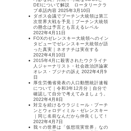
DEIについて解説 ロータリークラ
ブ卓話内容
2025年3月10日
ダボス会議でプーチン大統領は第三
次世界大戦を予見｜プーチン大統領
の懸念は予言とも言えるレベル
2022年4月11日
FOXのゼレンスキー大統領へのイン
タビューでゼレンスキー大統領が語
った真実｜ネオナチは実在する
2022年4月10日
2015年4月に殺害されたウクライナ
人ジャーナリスト・社会政治評論家
オレス・ブジナの訴え
2022年4月9
日
厚生労働省発表の人口動態統計速報
について｜令和3年12月分｜自分で
確認して自分で考えてみましょう。
2022年4月8日
対立を続けるウラジミール・プーチ
ンとウォロディミル・ゼレンスキー
｜同じ名前なんだから仲良くして！
2022年4月7日
我々の世界は「仮想現実世界」なの