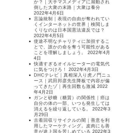
か？｜大手マスメディアに扇動され
倒した大衆の末路｜大衆は養分
2022年4月6日
言論統制｜表現の自由が奪われてい
くインターネットの世界｜検閲しま
くりなのは日本国憲法違反では？
2022年4月5日
使途不明なチャリティに加担するこ
とで、誰かの命を奪う可能性がある
ことを理解しましょう。
2022年4月
4日
快適すぎるオイルヒーターの電気代
に気をつけろ！
2022年4月3日
DHCテレビ｜真相深入り虎ノ門ニュ
ース｜武田邦彦先生降板で内容が偏
ってきたゾ｜再生回数も激減
2022
年4月2日
ガンと砂糖（糖質）の関係性｜癌は
自分の体の一部、いつも発生しては
消えるを繰り返している。
2022年3
月29日
古着回収リサイクルの闇｜善意を利
用したマーケティング。皮肉にも善
意が途上国を苦しめている
2022年3