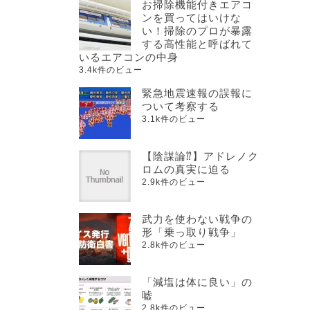
お掃除機能付きエアコ
ンを買ってはいけな
い！掃除のプロが暴露
する高性能と呼ばれて
いるエアコンの中身
3.4k件のビュー
緊急地震速報の誤報に
ついて考察する
3.1k件のビュー
【陰謀論⁇】アドレノク
ロムの真実に迫る
2.9k件のビュー
武力を使わない戦争の
形「乗っ取り戦争」
2.8k件のビュー
「減塩は体に良い」の
嘘
2.8k件のビュー