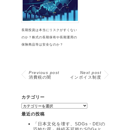
長期投資は本当にリスクがすくない
のか？株式の長期保有や長期運用の
保険商品等は安全なのか？
Previous post
Next post
消費税の闇
インボイス制度
カテゴリー
カ
テ
最近の投稿
ゴ
リ
「日本文化を壊す、SDGs・DEIの
ー
巧妙な罠」持続不可能なSDGsと