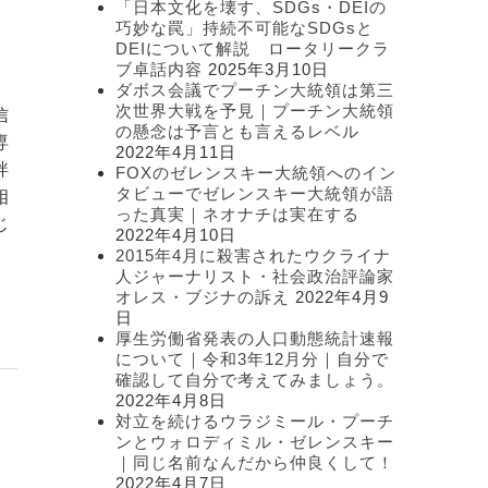
「日本文化を壊す、SDGs・DEIの
ー
巧妙な罠」持続不可能なSDGsと
DEIについて解説 ロータリークラ
ブ卓話内容
2025年3月10日
ダボス会議でプーチン大統領は第三
次世界大戦を予見｜プーチン大統領
信
の懸念は予言とも言えるレベル
専
2022年4月11日
絆
FOXのゼレンスキー大統領へのイン
タビューでゼレンスキー大統領が語
相
った真実｜ネオナチは実在する
じ
2022年4月10日
2015年4月に殺害されたウクライナ
人ジャーナリスト・社会政治評論家
オレス・ブジナの訴え
2022年4月9
日
厚生労働省発表の人口動態統計速報
について｜令和3年12月分｜自分で
確認して自分で考えてみましょう。
2022年4月8日
対立を続けるウラジミール・プーチ
ンとウォロディミル・ゼレンスキー
｜同じ名前なんだから仲良くして！
2022年4月7日