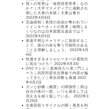
我々の世界は「仮想現実世界」なの
か？｜大手マスメディアに扇動され
倒した大衆の末路｜大衆は養分
2022年4月6日
言論統制｜表現の自由が奪われてい
くインターネットの世界｜検閲しま
くりなのは日本国憲法違反では？
2022年4月5日
使途不明なチャリティに加担するこ
とで、誰かの命を奪う可能性がある
ことを理解しましょう。
2022年4月
4日
快適すぎるオイルヒーターの電気代
に気をつけろ！
2022年4月3日
DHCテレビ｜真相深入り虎ノ門ニュ
ース｜武田邦彦先生降板で内容が偏
ってきたゾ｜再生回数も激減
2022
年4月2日
ガンと砂糖（糖質）の関係性｜癌は
自分の体の一部、いつも発生しては
消えるを繰り返している。
2022年3
月29日
古着回収リサイクルの闇｜善意を利