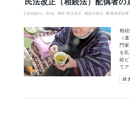
民法改正（相続法）配偶者の
Category:
,
,
,
Blog
相続
民法改正
相続法改正
配偶者居住権
相続
（遺
門家
を乱
続ビ
てア
続