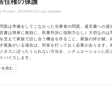
居住権の保護
| Posted:
2019/06/23
Last Update:
問題は準備をしてこなかった当事者の問題。遺言書への過
言書は簡単に無効に、民事判決に強制力なし）大切なのは
を交えて家族で話し合う機会を作ること。家族の絆が鍵。
す親族がいる場合は、対策を打っておく必要があります。
ジネスにぼったくられない方法を、シチュエーションに応
ドバイスします。
きを読む