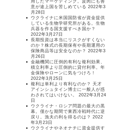
用したマーケティング。皮肉にも善
意が途上国を苦しめている
2022年3
月28日
ウクライナに米国国防省が資金提供
している生物学研究所がある。生物
兵器を作る国支援すべき国か？
2022年3月27日
長期投資は本当にリスクがすくない
のか？株式の長期保有や長期運用の
保険商品等は安全なのか？
2022年3
月26日
金融機関に圧倒的有利な複利効果、
積立利率より圧倒的に貸付利率。年
金保険やローンに気をつけろ！
2022年3月25日
複利は単利より有利なのか？ 天才
アインシュタイン博士に一般人が惑
わされてはいけない。
2022年3月24
日
ウクライナ・ロシア問題の最大の黒
幕。僅かな期間で東西冷戦時代に逆
戻り。漁夫の利を得るのは？
2022
年3月23日
ウクライナやネオナチに資金提供す