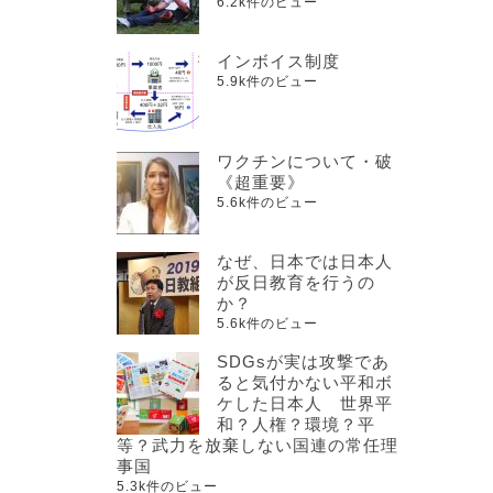
6.2k件のビュー
インボイス制度
5.9k件のビュー
ワクチンについて・破
《超重要》
5.6k件のビュー
なぜ、日本では日本人
が反日教育を行うの
か？
5.6k件のビュー
SDGsが実は攻撃であ
ると気付かない平和ボ
ケした日本人 世界平
和？人権？環境？平
等？武力を放棄しない国連の常任理
事国
5.3k件のビュー