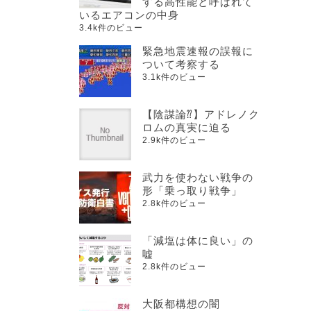
する高性能と呼ばれて
いるエアコンの中身
3.4k件のビュー
緊急地震速報の誤報に
ついて考察する
3.1k件のビュー
【陰謀論⁇】アドレノク
ロムの真実に迫る
2.9k件のビュー
武力を使わない戦争の
形「乗っ取り戦争」
2.8k件のビュー
「減塩は体に良い」の
嘘
2.8k件のビュー
大阪都構想の闇