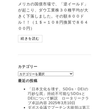
メリカの国債市場で、「逆イールド」
が起こり、ダウ工業株３０種平均が大
きく下落しました。その額８００ド
ル！！（１＄＝１０８円換算で８６４
００円）
続きを読む
カテゴリー
カ
テ
最近の投稿
ゴ
リ
「日本文化を壊す、SDGs・DEIの
ー
巧妙な罠」持続不可能なSDGsと
DEIについて解説 ロータリークラ
ブ卓話内容
2025年3月10日
ダボス会議でプーチン大統領は第三