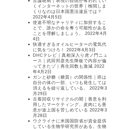
言論統制｜表現の自由が奪われてい
くインターネットの世界｜検閲しま
くりなのは日本国憲法違反では？
2022年4月5日
使途不明なチャリティに加担するこ
とで、誰かの命を奪う可能性がある
ことを理解しましょう。
2022年4月
4日
快適すぎるオイルヒーターの電気代
に気をつけろ！
2022年4月3日
DHCテレビ｜真相深入り虎ノ門ニュ
ース｜武田邦彦先生降板で内容が偏
ってきたゾ｜再生回数も激減
2022
年4月2日
ガンと砂糖（糖質）の関係性｜癌は
自分の体の一部、いつも発生しては
消えるを繰り返している。
2022年3
月29日
古着回収リサイクルの闇｜善意を利
用したマーケティング。皮肉にも善
意が途上国を苦しめている
2022年3
月28日
ウクライナに米国国防省が資金提供
している生物学研究所がある。生物