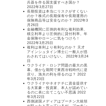
兵器を作る国支援すべき国か？
2022年3月27日
長期投資は本当にリスクがすくない
のか？株式の長期保有や長期運用の
保険商品等は安全なのか？
2022年3
月26日
金融機関に圧倒的有利な複利効果、
積立利率より圧倒的に貸付利率。年
金保険やローンに気をつけろ！
2022年3月25日
複利は単利より有利なのか？ 天才
アインシュタイン博士に一般人が惑
わされてはいけない。
2022年3月24
日
ウクライナ・ロシア問題の最大の黒
幕。僅かな期間で東西冷戦時代に逆
戻り。漁夫の利を得るのは？
2022
年3月23日
ウクライナやネオナチに資金提供す
る大富豪・投資家、本人が認めてい
るのに表に出てこない不思議
2022
年3月22日
西側諸国メディアはプーチン大統領
が狂ったと言っているが、プーチン