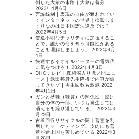
倒した大衆の末路｜大衆は養分
2022年4月6日
言論統制｜表現の自由が奪われてい
くインターネットの世界｜検閲しま
くりなのは日本国憲法違反では？
2022年4月5日
使途不明なチャリティに加担するこ
とで、誰かの命を奪う可能性がある
ことを理解しましょう。
2022年4月
4日
快適すぎるオイルヒーターの電気代
に気をつけろ！
2022年4月3日
DHCテレビ｜真相深入り虎ノ門ニュ
ース｜武田邦彦先生降板で内容が偏
ってきたゾ｜再生回数も激減
2022
年4月2日
ガンと砂糖（糖質）の関係性｜癌は
自分の体の一部、いつも発生しては
消えるを繰り返している。
2022年3
月29日
古着回収リサイクルの闇｜善意を利
用したマーケティング。皮肉にも善
意が途上国を苦しめている
2022年3
月28日