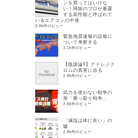
ンを買ってはいけな
い！掃除のプロが暴露
する高性能と呼ばれて
いるエアコンの中身
3.4k件のビュー
緊急地震速報の誤報に
ついて考察する
3.1k件のビュー
【陰謀論⁇】アドレノク
ロムの真実に迫る
2.9k件のビュー
武力を使わない戦争の
形「乗っ取り戦争」
2.8k件のビュー
「減塩は体に良い」の
嘘
2.8k件のビュー