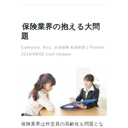
保険業界の抱える大問
題
Category:
,
| Posted:
Blog
生命保険
転換制度
2019/08/02
Last Update:
保険業界は外交員の高齢化も問題とな