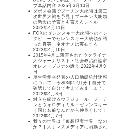
ブ卓話内容
2025年3月10日
ダボス会議でプーチン大統領は第三
次世界大戦を予見｜プーチン大統領
の懸念は予言とも言えるレベル
2022年4月11日
FOXのゼレンスキー大統領へのイン
タビューでゼレンスキー大統領が語
った真実｜ネオナチは実在する
2022年4月10日
2015年4月に殺害されたウクライナ
人ジャーナリスト・社会政治評論家
オレス・ブジナの訴え
2022年4月9
日
厚生労働省発表の人口動態統計速報
について｜令和3年12月分｜自分で
確認して自分で考えてみましょう。
2022年4月8日
対立を続けるウラジミール・プーチ
ンとウォロディミル・ゼレンスキー
｜同じ名前なんだから仲良くして！
2022年4月7日
我々の世界は「仮想現実世界」なの
か？｜大手マスメディアに扇動され