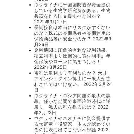
ウクライナに米国国防省が資金提供
している生物学研究所がある。生物
兵器を作る国支援すべき国か？
2022年3月27日
長期投資は本当にリスクがすくない
のか？株式の長期保有や長期運用の
保険商品等は安全なのか？
2022年3
月26日
金融機関に圧倒的有利な複利効果、
積立利率より圧倒的に貸付利率。年
金保険やローンに気をつけろ！
2022年3月25日
複利は単利より有利なのか？ 天才
アインシュタイン博士に一般人が惑
わされてはいけない。
2022年3月24
日
ウクライナ・ロシア問題の最大の黒
幕。僅かな期間で東西冷戦時代に逆
戻り。漁夫の利を得るのは？
2022
年3月23日
ウクライナやネオナチに資金提供す
る大富豪・投資家、本人が認めてい
るのに表に出てこない不思議
2022