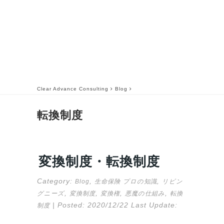
Clear Advance Consulting
Blog
転換制度
変換制度・転換制度
Category:
,
,
Blog
生命保険
プロの知識
リビン
,
,
,
,
グニーズ
変換制度
変換権
悪魔の仕組み
転換
| Posted:
2020/12/22
Last Update:
制度