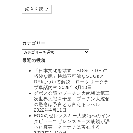
続きを読む
カテゴリー
カ
テ
最近の投稿
ゴ
リ
「日本文化を壊す、SDGs・DEIの
ー
巧妙な罠」持続不可能なSDGsと
DEIについて解説 ロータリークラ
ブ卓話内容
2025年3月10日
ダボス会議でプーチン大統領は第三
次世界大戦を予見｜プーチン大統領
の懸念は予言とも言えるレベル
2022年4月11日
FOXのゼレンスキー大統領へのイン
タビューでゼレンスキー大統領が語
った真実｜ネオナチは実在する
2022年4月10日