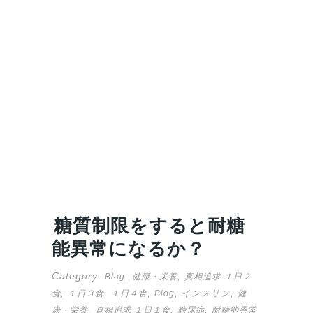
糖質制限をすると耐糖
能異常になるか？
Category:
,
,
Blog
健康・栄養
真相追求
１日２
,
,
,
,
,
食
１日３食
１日４食
Blog
インスリン
健
,
,
,
康・栄養
真相追求 １日１食
糖尿病
耐糖能異常