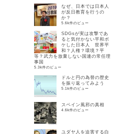
なぜ、日本では日本人
が反日教育を行うの
か？
5.6k件のビュー
SDGsが実は攻撃であ
ると気付かない平和ボ
ケした日本人 世界平
和？人権？環境？平
等？武力を放棄しない国連の常任理
事国
5.3k件のビュー
ドルと円の為替の歴史
を振り返ってみよう
5.1k件のビュー
スペイン風邪の真相
4.6k件のビュー
ユダヤ人を迫害する白