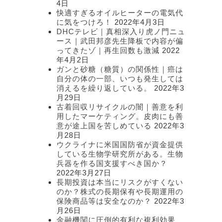
4日
快適すぎるオイルヒーターの電気代
に気をつけろ！
2022年4月3日
DHCテレビ｜真相深入り虎ノ門ニュ
ース｜武田邦彦先生降板で内容が偏
ってきたゾ｜再生回数も激減
2022
年4月2日
ガンと砂糖（糖質）の関係性｜癌は
自分の体の一部、いつも発生しては
消えるを繰り返している。
2022年3
月29日
古着回収リサイクルの闇｜善意を利
用したマーケティング。皮肉にも善
意が途上国を苦しめている
2022年3
月28日
ウクライナに米国国防省が資金提供
している生物学研究所がある。生物
兵器を作る国支援すべき国か？
2022年3月27日
長期投資は本当にリスクがすくない
のか？株式の長期保有や長期運用の
保険商品等は安全なのか？
2022年3
月26日
金融機関に圧倒的有利な複利効果、