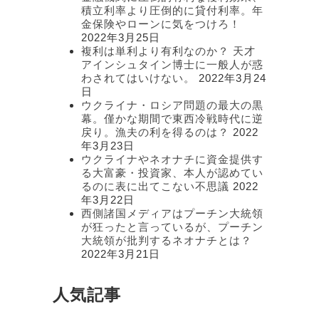
積立利率より圧倒的に貸付利率。年
金保険やローンに気をつけろ！
2022年3月25日
複利は単利より有利なのか？ 天才
アインシュタイン博士に一般人が惑
わされてはいけない。
2022年3月24
日
ウクライナ・ロシア問題の最大の黒
幕。僅かな期間で東西冷戦時代に逆
戻り。漁夫の利を得るのは？
2022
年3月23日
ウクライナやネオナチに資金提供す
る大富豪・投資家、本人が認めてい
るのに表に出てこない不思議
2022
年3月22日
西側諸国メディアはプーチン大統領
が狂ったと言っているが、プーチン
大統領が批判するネオナチとは？
2022年3月21日
人気記事