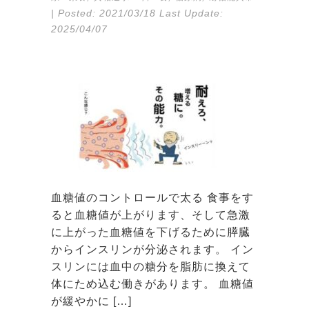
| Posted:
2021/03/18
Last Update:
2025/04/07
血糖値のコントロールで太る 食事をす
ると血糖値が上がります、そして急激
に上がった血糖値を下げるために膵臓
からインスリンが分泌されます。 イン
スリンには血中の糖分を脂肪に換えて
体にため込む働きがあります。 血糖値
が緩やかに […]