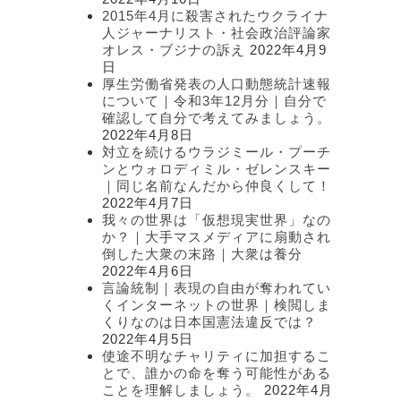
2015年4月に殺害されたウクライナ
人ジャーナリスト・社会政治評論家
オレス・ブジナの訴え
2022年4月9
日
厚生労働省発表の人口動態統計速報
について｜令和3年12月分｜自分で
確認して自分で考えてみましょう。
2022年4月8日
対立を続けるウラジミール・プーチ
ンとウォロディミル・ゼレンスキー
｜同じ名前なんだから仲良くして！
2022年4月7日
我々の世界は「仮想現実世界」なの
か？｜大手マスメディアに扇動され
倒した大衆の末路｜大衆は養分
2022年4月6日
言論統制｜表現の自由が奪われてい
くインターネットの世界｜検閲しま
くりなのは日本国憲法違反では？
2022年4月5日
使途不明なチャリティに加担するこ
とで、誰かの命を奪う可能性がある
ことを理解しましょう。
2022年4月