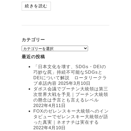
続きを読む
カテゴリー
カ
テ
最近の投稿
ゴ
リ
「日本文化を壊す、SDGs・DEIの
ー
巧妙な罠」持続不可能なSDGsと
DEIについて解説 ロータリークラ
ブ卓話内容
2025年3月10日
ダボス会議でプーチン大統領は第三
次世界大戦を予見｜プーチン大統領
の懸念は予言とも言えるレベル
2022年4月11日
FOXのゼレンスキー大統領へのイン
タビューでゼレンスキー大統領が語
った真実｜ネオナチは実在する
2022年4月10日