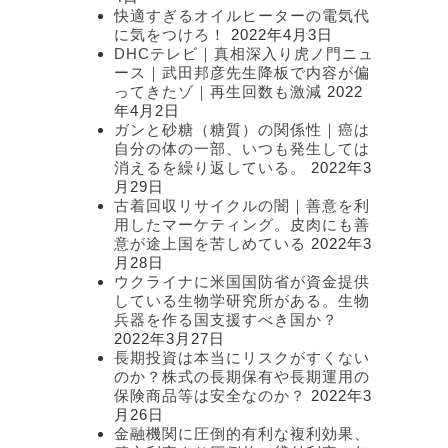
快適すぎるオイルヒーターの電気代
に気をつけろ！
2022年4月3日
DHCテレビ｜真相深入り虎ノ門ニュ
ース｜武田邦彦先生降板で内容が偏
ってきたゾ｜再生回数も激減
2022
年4月2日
ガンと砂糖（糖質）の関係性｜癌は
自分の体の一部、いつも発生しては
消えるを繰り返している。
2022年3
月29日
古着回収リサイクルの闇｜善意を利
用したマーケティング。皮肉にも善
意が途上国を苦しめている
2022年3
月28日
ウクライナに米国国防省が資金提供
している生物学研究所がある。生物
兵器を作る国支援すべき国か？
2022年3月27日
長期投資は本当にリスクがすくない
のか？株式の長期保有や長期運用の
保険商品等は安全なのか？
2022年3
月26日
金融機関に圧倒的有利な複利効果、