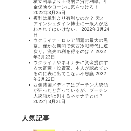
積立利率より圧倒的に貸付利率。年
金保険やローンに気をつけろ！
2022年3月25日
複利は単利より有利なのか？ 天才
アインシュタイン博士に一般人が惑
わされてはいけない。
2022年3月24
日
ウクライナ・ロシア問題の最大の黒
幕。僅かな期間で東西冷戦時代に逆
戻り。漁夫の利を得るのは？
2022
年3月23日
ウクライナやネオナチに資金提供す
る大富豪・投資家、本人が認めてい
るのに表に出てこない不思議
2022
年3月22日
西側諸国メディアはプーチン大統領
が狂ったと言っているが、プーチン
大統領が批判するネオナチとは？
2022年3月21日
人気記事