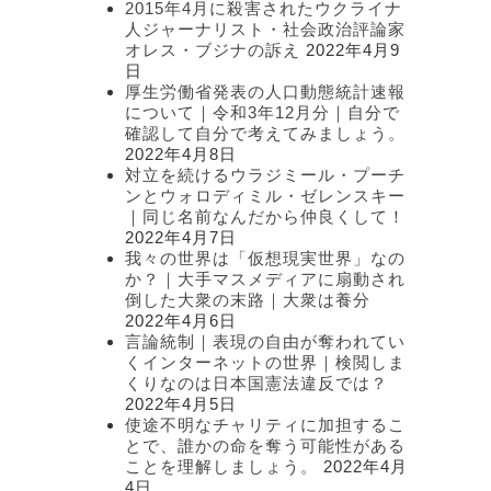
2015年4月に殺害されたウクライナ
人ジャーナリスト・社会政治評論家
オレス・ブジナの訴え
2022年4月9
日
厚生労働省発表の人口動態統計速報
について｜令和3年12月分｜自分で
確認して自分で考えてみましょう。
2022年4月8日
対立を続けるウラジミール・プーチ
ンとウォロディミル・ゼレンスキー
｜同じ名前なんだから仲良くして！
2022年4月7日
我々の世界は「仮想現実世界」なの
か？｜大手マスメディアに扇動され
倒した大衆の末路｜大衆は養分
2022年4月6日
言論統制｜表現の自由が奪われてい
くインターネットの世界｜検閲しま
くりなのは日本国憲法違反では？
2022年4月5日
使途不明なチャリティに加担するこ
とで、誰かの命を奪う可能性がある
ことを理解しましょう。
2022年4月
4日