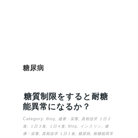
糖尿病
糖質制限をすると耐糖
能異常になるか？
Category:
,
,
Blog
健康・栄養
真相追求
１日２
,
,
,
,
,
食
１日３食
１日４食
Blog
インスリン
健
,
,
,
康・栄養
真相追求 １日１食
糖尿病
耐糖能異常