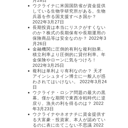
月28日
ウクライナに米国国防省が資金提供
している生物学研究所がある。生物
兵器を作る国支援すべき国か？
2022年3月27日
長期投資は本当にリスクがすくない
のか？株式の長期保有や長期運用の
保険商品等は安全なのか？
2022年3
月26日
金融機関に圧倒的有利な複利効果、
積立利率より圧倒的に貸付利率。年
金保険やローンに気をつけろ！
2022年3月25日
複利は単利より有利なのか？ 天才
アインシュタイン博士に一般人が惑
わされてはいけない。
2022年3月24
日
ウクライナ・ロシア問題の最大の黒
幕。僅かな期間で東西冷戦時代に逆
戻り。漁夫の利を得るのは？
2022
年3月23日
ウクライナやネオナチに資金提供す
る大富豪・投資家、本人が認めてい
るのに表に出てこない不思議
2022