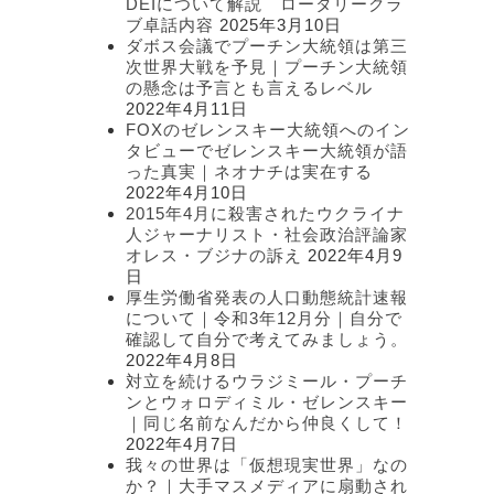
DEIについて解説 ロータリークラ
ブ卓話内容
2025年3月10日
ダボス会議でプーチン大統領は第三
次世界大戦を予見｜プーチン大統領
の懸念は予言とも言えるレベル
2022年4月11日
FOXのゼレンスキー大統領へのイン
タビューでゼレンスキー大統領が語
った真実｜ネオナチは実在する
2022年4月10日
2015年4月に殺害されたウクライナ
人ジャーナリスト・社会政治評論家
オレス・ブジナの訴え
2022年4月9
日
厚生労働省発表の人口動態統計速報
について｜令和3年12月分｜自分で
確認して自分で考えてみましょう。
2022年4月8日
対立を続けるウラジミール・プーチ
ンとウォロディミル・ゼレンスキー
｜同じ名前なんだから仲良くして！
2022年4月7日
我々の世界は「仮想現実世界」なの
か？｜大手マスメディアに扇動され