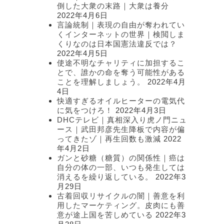
倒した大衆の末路｜大衆は養分
2022年4月6日
言論統制｜表現の自由が奪われてい
くインターネットの世界｜検閲しま
くりなのは日本国憲法違反では？
2022年4月5日
使途不明なチャリティに加担するこ
とで、誰かの命を奪う可能性がある
ことを理解しましょう。
2022年4月
4日
快適すぎるオイルヒーターの電気代
に気をつけろ！
2022年4月3日
DHCテレビ｜真相深入り虎ノ門ニュ
ース｜武田邦彦先生降板で内容が偏
ってきたゾ｜再生回数も激減
2022
年4月2日
ガンと砂糖（糖質）の関係性｜癌は
自分の体の一部、いつも発生しては
消えるを繰り返している。
2022年3
月29日
古着回収リサイクルの闇｜善意を利
用したマーケティング。皮肉にも善
意が途上国を苦しめている
2022年3