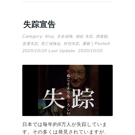
失踪宣告
Category:
,
,
,
,
Blog
生命保険
相続
失踪
捜索願
,
,
,
| Posted:
普通失踪
死亡保険金
特別失踪
遭難
2020/10/20
Last Update:
2020/10/20
日本では毎年約8万人が失踪していま
す。その多くは発見されていますが、