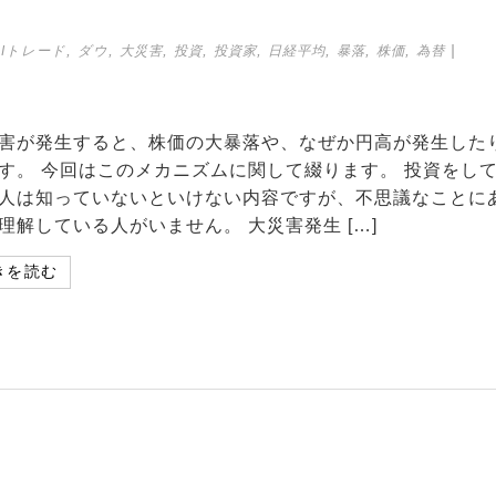
,
,
,
,
,
,
,
,
|
AIトレード
ダウ
大災害
投資
投資家
日経平均
暴落
株価
為替
害が発生すると、株価の大暴落や、なぜか円高が発生した
す。 今回はこのメカニズムに関して綴ります。 投資をし
人は知っていないといけない内容ですが、不思議なことに
理解している人がいません。 大災害発生 […]
きを読む