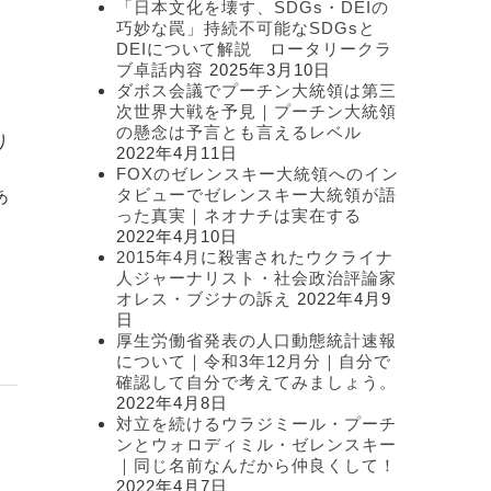
「日本文化を壊す、SDGs・DEIの
ー
巧妙な罠」持続不可能なSDGsと
DEIについて解説 ロータリークラ
ブ卓話内容
2025年3月10日
ダボス会議でプーチン大統領は第三
次世界大戦を予見｜プーチン大統領
の懸念は予言とも言えるレベル
り
2022年4月11日
て
FOXのゼレンスキー大統領へのイン
タビューでゼレンスキー大統領が語
あ
った真実｜ネオナチは実在する
2022年4月10日
2015年4月に殺害されたウクライナ
人ジャーナリスト・社会政治評論家
オレス・ブジナの訴え
2022年4月9
日
厚生労働省発表の人口動態統計速報
について｜令和3年12月分｜自分で
確認して自分で考えてみましょう。
2022年4月8日
対立を続けるウラジミール・プーチ
ンとウォロディミル・ゼレンスキー
｜同じ名前なんだから仲良くして！
2022年4月7日