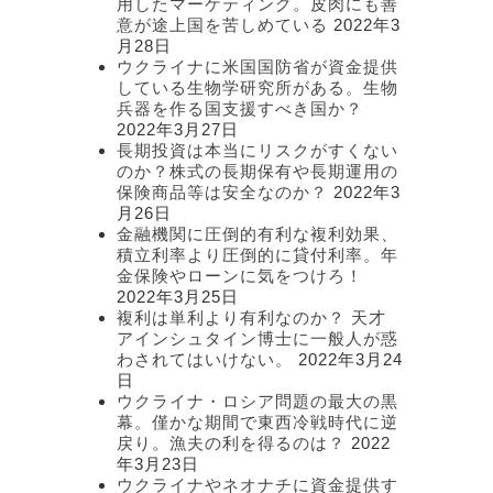
用したマーケティング。皮肉にも善
意が途上国を苦しめている
2022年3
月28日
ウクライナに米国国防省が資金提供
している生物学研究所がある。生物
兵器を作る国支援すべき国か？
2022年3月27日
長期投資は本当にリスクがすくない
のか？株式の長期保有や長期運用の
保険商品等は安全なのか？
2022年3
月26日
金融機関に圧倒的有利な複利効果、
積立利率より圧倒的に貸付利率。年
金保険やローンに気をつけろ！
2022年3月25日
複利は単利より有利なのか？ 天才
アインシュタイン博士に一般人が惑
わされてはいけない。
2022年3月24
日
ウクライナ・ロシア問題の最大の黒
幕。僅かな期間で東西冷戦時代に逆
戻り。漁夫の利を得るのは？
2022
年3月23日
ウクライナやネオナチに資金提供す