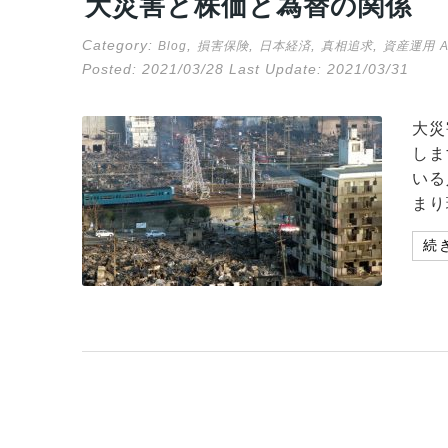
大災害と株価と為替の関係
Category:
,
,
,
,
Blog
損害保険
日本経済
真相追求
資産運用
Posted:
2021/03/28
Last Update:
2021/03/31
大災
しま
いる
まり
続