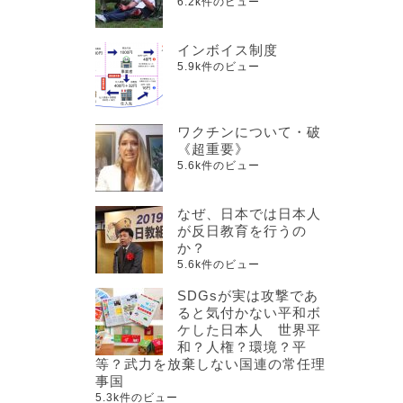
6.2k件のビュー
インボイス制度
5.9k件のビュー
ワクチンについて・破
《超重要》
5.6k件のビュー
なぜ、日本では日本人
が反日教育を行うの
か？
5.6k件のビュー
SDGsが実は攻撃であ
ると気付かない平和ボ
ケした日本人 世界平
和？人権？環境？平
等？武力を放棄しない国連の常任理
事国
5.3k件のビュー