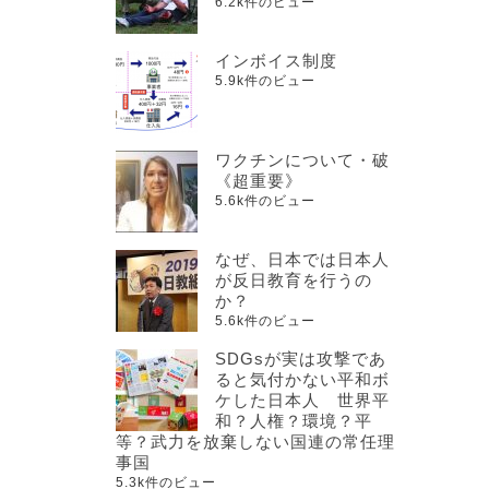
6.2k件のビュー
インボイス制度
5.9k件のビュー
ワクチンについて・破
《超重要》
5.6k件のビュー
なぜ、日本では日本人
が反日教育を行うの
か？
5.6k件のビュー
SDGsが実は攻撃であ
ると気付かない平和ボ
ケした日本人 世界平
和？人権？環境？平
等？武力を放棄しない国連の常任理
事国
5.3k件のビュー