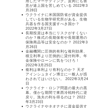
用したマーケティング。皮肉にも善
意が途上国を苦しめている
2022年3
月28日
ウクライナに米国国防省が資金提供
している生物学研究所がある。生物
兵器を作る国支援すべき国か？
2022年3月27日
長期投資は本当にリスクがすくない
のか？株式の長期保有や長期運用の
保険商品等は安全なのか？
2022年3
月26日
金融機関に圧倒的有利な複利効果、
積立利率より圧倒的に貸付利率。年
金保険やローンに気をつけろ！
2022年3月25日
複利は単利より有利なのか？ 天才
アインシュタイン博士に一般人が惑
わされてはいけない。
2022年3月24
日
ウクライナ・ロシア問題の最大の黒
幕。僅かな期間で東西冷戦時代に逆
戻り。漁夫の利を得るのは？
2022
年3月23日
ウクライナやネオナチに資金提供す