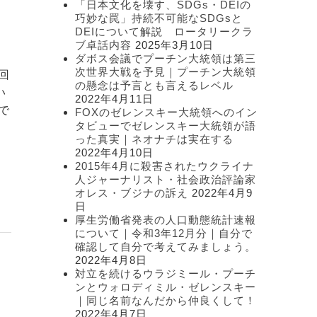
「日本文化を壊す、SDGs・DEIの
ー
巧妙な罠」持続不可能なSDGsと
DEIについて解説 ロータリークラ
ブ卓話内容
2025年3月10日
ダボス会議でプーチン大統領は第三
次世界大戦を予見｜プーチン大統領
回
の懸念は予言とも言えるレベル
い
2022年4月11日
で
FOXのゼレンスキー大統領へのイン
タビューでゼレンスキー大統領が語
った真実｜ネオナチは実在する
2022年4月10日
2015年4月に殺害されたウクライナ
人ジャーナリスト・社会政治評論家
オレス・ブジナの訴え
2022年4月9
日
厚生労働省発表の人口動態統計速報
について｜令和3年12月分｜自分で
確認して自分で考えてみましょう。
2022年4月8日
対立を続けるウラジミール・プーチ
ンとウォロディミル・ゼレンスキー
｜同じ名前なんだから仲良くして！
2022年4月7日