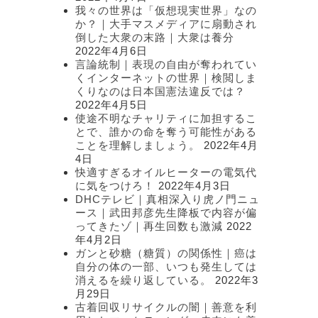
我々の世界は「仮想現実世界」なの
か？｜大手マスメディアに扇動され
倒した大衆の末路｜大衆は養分
2022年4月6日
言論統制｜表現の自由が奪われてい
くインターネットの世界｜検閲しま
くりなのは日本国憲法違反では？
2022年4月5日
使途不明なチャリティに加担するこ
とで、誰かの命を奪う可能性がある
ことを理解しましょう。
2022年4月
4日
快適すぎるオイルヒーターの電気代
に気をつけろ！
2022年4月3日
DHCテレビ｜真相深入り虎ノ門ニュ
ース｜武田邦彦先生降板で内容が偏
ってきたゾ｜再生回数も激減
2022
年4月2日
ガンと砂糖（糖質）の関係性｜癌は
自分の体の一部、いつも発生しては
消えるを繰り返している。
2022年3
月29日
古着回収リサイクルの闇｜善意を利