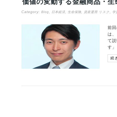
価値の変動する金融商品・生
Category:
,
,
,
,
Blog
日本経済
生命保険
資産運用
リスク
学
前回
は、
て説
す」
続