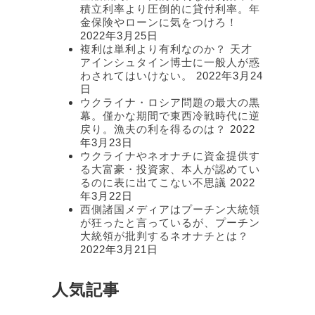
積立利率より圧倒的に貸付利率。年
金保険やローンに気をつけろ！
2022年3月25日
複利は単利より有利なのか？ 天才
アインシュタイン博士に一般人が惑
わされてはいけない。
2022年3月24
日
ウクライナ・ロシア問題の最大の黒
幕。僅かな期間で東西冷戦時代に逆
戻り。漁夫の利を得るのは？
2022
年3月23日
ウクライナやネオナチに資金提供す
る大富豪・投資家、本人が認めてい
るのに表に出てこない不思議
2022
年3月22日
西側諸国メディアはプーチン大統領
が狂ったと言っているが、プーチン
大統領が批判するネオナチとは？
2022年3月21日
人気記事