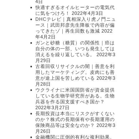
4日
快適すぎるオイルヒーターの電気代
に気をつけろ！
2022年4月3日
DHCテレビ｜真相深入り虎ノ門ニュ
ース｜武田邦彦先生降板で内容が偏
ってきたゾ｜再生回数も激減
2022
年4月2日
ガンと砂糖（糖質）の関係性｜癌は
自分の体の一部、いつも発生しては
消えるを繰り返している。
2022年3
月29日
古着回収リサイクルの闇｜善意を利
用したマーケティング。皮肉にも善
意が途上国を苦しめている
2022年3
月28日
ウクライナに米国国防省が資金提供
している生物学研究所がある。生物
兵器を作る国支援すべき国か？
2022年3月27日
長期投資は本当にリスクがすくない
のか？株式の長期保有や長期運用の
保険商品等は安全なのか？
2022年3
月26日
金融機関に圧倒的有利な複利効果、