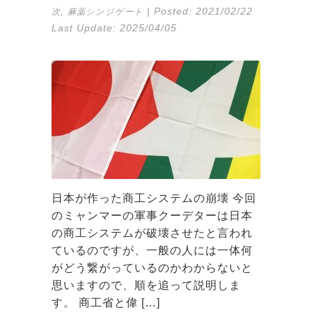
,
| Posted:
2021/02/22
次
麻薬シンジゲート
Last Update:
2025/04/05
日本が作った商工システムの崩壊 今回
のミャンマーの軍事クーデターは日本
の商工システムが破壊させたと言われ
ているのですが、一般の人には一体何
がどう繋がっているのかわからないと
思いますので、順を追って説明しま
す。 商工省と偉 […]