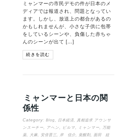
ミャンマーの市民デモの件が日本のメ
ディアでは報道され、問題となってい
ます。しかし、放送上の都合があるの
かもしれませんが、小さな子供に包帯
をしているシーンや、負傷した赤ちゃ
んのシーンが出て […]
続きを読む
ミャンマーと日本の関
係性
Category:
,
,
Blog
日本経済
真相追求
アウンサ
,
,
,
,
ンスーチー
アヘン
ビルマ
ミャンマー
万能
,
,
,
,
,
薬
大麻
安倍晋三
岸 信介
覚醒剤
面田 紋