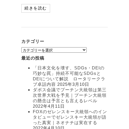
続きを読む
カテゴリー
カ
テ
最近の投稿
ゴ
リ
「日本文化を壊す、SDGs・DEIの
ー
巧妙な罠」持続不可能なSDGsと
DEIについて解説 ロータリークラ
ブ卓話内容
2025年3月10日
ダボス会議でプーチン大統領は第三
次世界大戦を予見｜プーチン大統領
の懸念は予言とも言えるレベル
2022年4月11日
FOXのゼレンスキー大統領へのイン
タビューでゼレンスキー大統領が語
った真実｜ネオナチは実在する
2022年4月10日