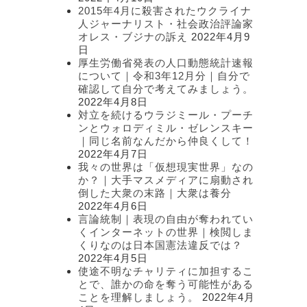
2015年4月に殺害されたウクライナ
人ジャーナリスト・社会政治評論家
オレス・ブジナの訴え
2022年4月9
日
厚生労働省発表の人口動態統計速報
について｜令和3年12月分｜自分で
確認して自分で考えてみましょう。
2022年4月8日
対立を続けるウラジミール・プーチ
ンとウォロディミル・ゼレンスキー
｜同じ名前なんだから仲良くして！
2022年4月7日
我々の世界は「仮想現実世界」なの
か？｜大手マスメディアに扇動され
倒した大衆の末路｜大衆は養分
2022年4月6日
言論統制｜表現の自由が奪われてい
くインターネットの世界｜検閲しま
くりなのは日本国憲法違反では？
2022年4月5日
使途不明なチャリティに加担するこ
とで、誰かの命を奪う可能性がある
ことを理解しましょう。
2022年4月