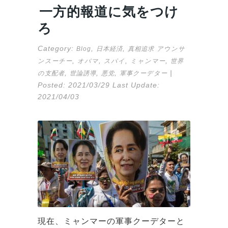
一方的報道に気をつけ
ろ
Category:
,
,
Blog
日本経済
真相追求
アウンサ
,
,
,
,
ンスーチー
オバマ
スパイ
ミャンマー
世界
,
,
,
|
の支配者
世論誘導
悪党
軍事クーデター
Posted:
2021/03/29
Last Update:
2021/04/03
現在、ミャンマーの軍事クーデターと